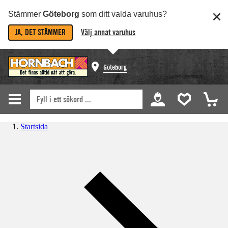
Stämmer
Göteborg
som ditt valda varuhus?
JA, DET STÄMMER
Välj annat varuhus
Göteborg
Startsida