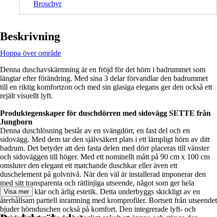
Broschyr
Beskrivning
Hoppa över område
Denna duschavskärmning är en fröjd för det hörn i badrummet som
längtar efter förändring. Med sina 3 delar förvandlar den badrummet
till en riktig komfortzon och med sin glasiga elegans ger den också ett
rejält visuellt lyft.
Produktegenskaper för duschdörren med sidovägg SETTE från
Jungborn
Denna duschlösning består av en svängdörr, en fast del och en
sidovägg. Med dem tar den självsäkert plats i ett lämpligt hörn av ditt
badrum. Det betyder att den fasta delen med dörr placeras till vänster
och sidoväggen till höger. Med ett nominellt mått på 90 cm x 100 cm
omsluter den elegant ett matchande duschkar eller även ett
duschelement på golvnivå. När den väl är installerad imponerar den
med sitt transparenta och rätlinjiga utseende, något som ger hela
rummet en klar och ärlig estetik. Detta underbyggs skickligt av en
Visa mer
återhållsam partiell inramning med kromprofiler. Bortsett från utseendet
bjuder hörnduschen också på komfort. Den integrerade lyft- och