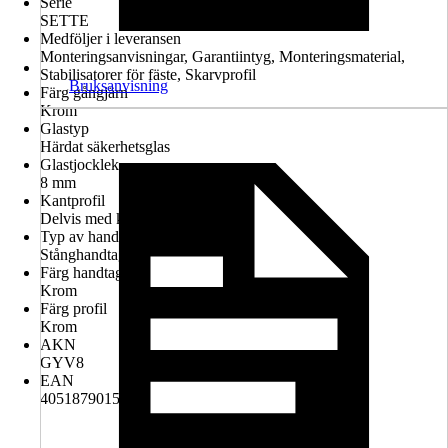
Serie
SETTE
Medföljer i leveransen
Monteringsanvisningar, Garantiintyg, Monteringsmaterial,
Stabilisatorer för fäste, Skarvprofil
Bruksanvisning
Färg gångjärn
Krom
Glastyp
Härdat säkerhetsglas
Glastjocklek
8 mm
Kantprofil
Delvis med kantprofil
Typ av handtag
Stånghandtag
Färg handtag
Krom
Färg profil
Krom
AKN
GYV8
EAN
4051879015738