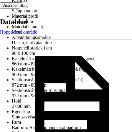
Klarglas
Handtag
Visa mer
Stånghandtag
Material profil
Datablad
Aluminium
Material handtag
Hoppa över område
Metall
Användningsområde
Dusch, Golvplan dusch
Nominell storlek i cm
90 x 100 cm
Kakelmått vänster (glasrutans mitt på fogen)
860 mm - 874 mm
Kakelmått höger (glasrutans mitt på fogen)
960 mm - 974 mm
Sektionsmått vänster (duschkabinmått)
872 mm - 886 mm
Sektionsmått höger (duschkabinmått)
972 mm - 986 mm
Höjd
2 000 mm
Egenskap
Smutsavvisande glasbeläggning
Rum
Badrum, Handikappanpassat badrum