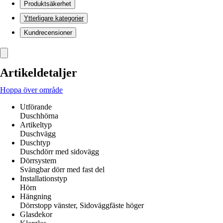
Produktsäkerhet
Ytterligare kategorier
Kundrecensioner
Artikeldetaljer
Hoppa över område
Utförande
Duschhörna
Artikeltyp
Duschvägg
Duschtyp
Duschdörr med sidovägg
Dörrsystem
Svängbar dörr med fast del
Installationstyp
Hörn
Hängning
Dörrstopp vänster, Sidoväggfäste höger
Glasdekor