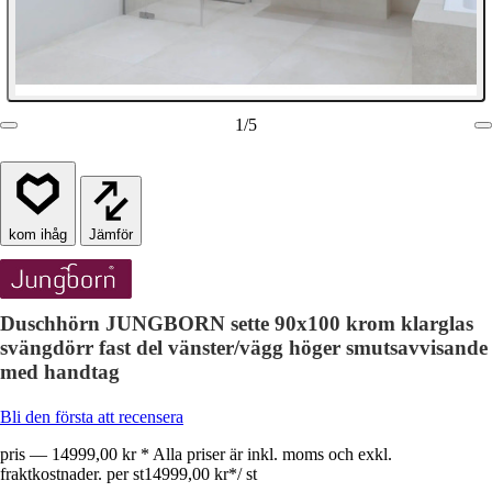
1
/
5
Jämför
Duschhörn JUNGBORN sette 90x100 krom klarglas
svängdörr fast del vänster/vägg höger smutsavvisande
med handtag
Bli den första att recensera
pris — 14999,00 kr * Alla priser är inkl. moms och exkl.
fraktkostnader. per st
14999,00 kr
*
/
st