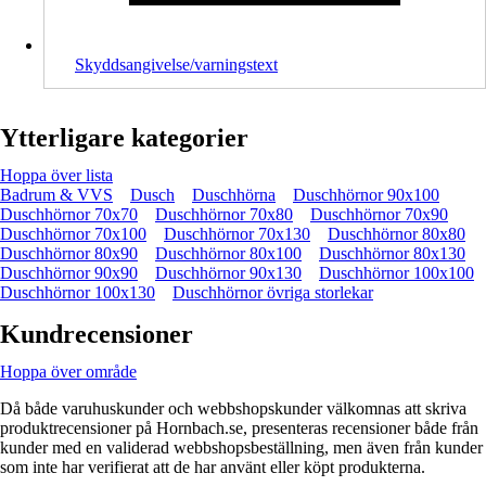
Skyddsangivelse/varningstext
Ytterligare kategorier
Hoppa över lista
Badrum & VVS
Dusch
Duschhörna
Duschhörnor 90x100
Duschhörnor 70x70
Duschhörnor 70x80
Duschhörnor 70x90
Duschhörnor 70x100
Duschhörnor 70x130
Duschhörnor 80x80
Duschhörnor 80x90
Duschhörnor 80x100
Duschhörnor 80x130
Duschhörnor 90x90
Duschhörnor 90x130
Duschhörnor 100x100
Duschhörnor 100x130
Duschhörnor övriga storlekar
Kundrecensioner
Hoppa över område
Då både varuhuskunder och webbshopskunder välkomnas att skriva
produktrecensioner på Hornbach.se, presenteras recensioner både från
kunder med en validerad webbshopsbeställning, men även från kunder
som inte har verifierat att de har använt eller köpt produkterna.