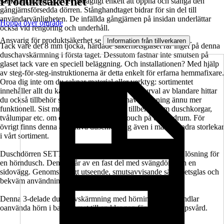
Produktsäkerhet
sänkfunktionen gör det behagligt enkelt att öppna och stänga den
gångjärnsförsedda dörren. Stånghandtaget bidrar för sin del till
användarvänligheten. De infällda gångjärnen på insidan underlättar
Hoppa över område
också vid rengöring och underhåll.
Ansvarig för produktsäkerhet se
.
Information från tillverkaren
Tack vare det 8 mm tjocka, härdade säkerhetsglaset rår inget på denna
duschavskärmning i första taget. Dessutom fastnar inte smutsen på
glaset tack vare en speciell beläggning. Och installationen? Med hjälp
av steg-för-steg-instruktionerna är detta enkelt för erfarna hemmafixare.
Oroa dig inte om du saknar material eller verktyg: sortimentet
innehåller allt du kan behöva. Utöver ett brett urval av blandare hittar
du också tillbehör som gör din nya duschavskärmning ännu mer
funktionell. Sist men inte minst finns det tillbehör som duschkorgar,
tvålumpar etc. om du vill lägga en sista touch på ditt badrum. För
övrigt finns denna attraktiva duschlösning även i många andra storlekar
i vårt sortiment.
Duschdörren SETTE från Jungborn är en platsbesparande lösning för
en hörndusch. Den består av en fast del med svängdörr och en
sidovägg. Genomskinligt utseende, smutsavvisande säkerhetsglas och
bekväm användning gör den till ett bra val.
Denna 3-delade duschavskärmning med hörningång förvandlar
oanvända hörn i badrummet till en klar zon för daglig kroppsvård.