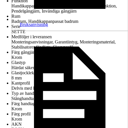
Funktion
Handikappanpassad montering möjlig, Lyft-sänk-funktion,
Pendelgångjärn, Invändiga gångjärn
Rum
Badrum, Handikappanpassat badrum
Bruksanvisning
Serie
SETTE
Medföljer i leveransen
Monteringsanvisningar, Garantiintyg, Monteringsmaterial,
Stabilisatorer för fäste, Skarvprofil
Färg gångjärn
Krom
Glastyp
Härdat säkerhetsglas
Glastjocklek
8 mm
Kantprofil
Delvis med kantprofil
Typ av handtag
Stånghandtag
Färg handtag
Krom
Färg profil
Krom
AKN