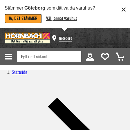
Stämmer
Göteborg
som ditt valda varuhus?
JA, DET STÄMMER
Välj annat varuhus
Göteborg
Startsida