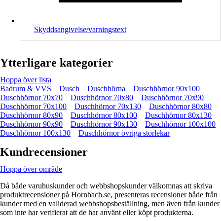
Skyddsangivelse/varningstext
Ytterligare kategorier
Hoppa över lista
Badrum & VVS
Dusch
Duschhörna
Duschhörnor 90x100
Duschhörnor 70x70
Duschhörnor 70x80
Duschhörnor 70x90
Duschhörnor 70x100
Duschhörnor 70x130
Duschhörnor 80x80
Duschhörnor 80x90
Duschhörnor 80x100
Duschhörnor 80x130
Duschhörnor 90x90
Duschhörnor 90x130
Duschhörnor 100x100
Duschhörnor 100x130
Duschhörnor övriga storlekar
Kundrecensioner
Hoppa över område
Då både varuhuskunder och webbshopskunder välkomnas att skriva
produktrecensioner på Hornbach.se, presenteras recensioner både från
kunder med en validerad webbshopsbeställning, men även från kunder
som inte har verifierat att de har använt eller köpt produkterna.