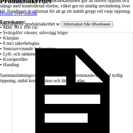
Produktsäkerhet
Den integrerade lyft- och sänkmekanismen gör att dörren öppnas och
stängs med kontrollerad rörelse, vilket ger en smidig användning över
tid. Handtaget är utformat för att ge ett stabilt grepp vid varje öppning.
Hoppa över område
Egenskaper:
Ansvarig för produktsäkerhet se
.
Information från tillverkaren
• Mått: 90 x 100 cm
• Svängdörr vänster, sidovägg höger
• Klarglas
• 8 mm säkerhetsglas
• Smutsavvisande beläggning
• Lyft- och sänkmekanism
• Kromprofiler
• Handtag
Sammanfattningsvis: Ett duschhörn för hörnmontering med tydlig
öppning, stabil konstruktion och lättskött glas.