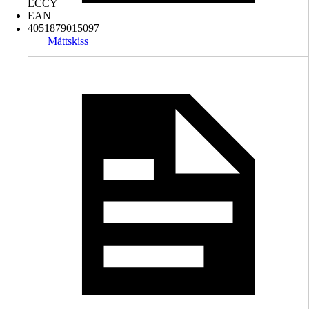
ECCY
EAN
4051879015097
Måttskiss