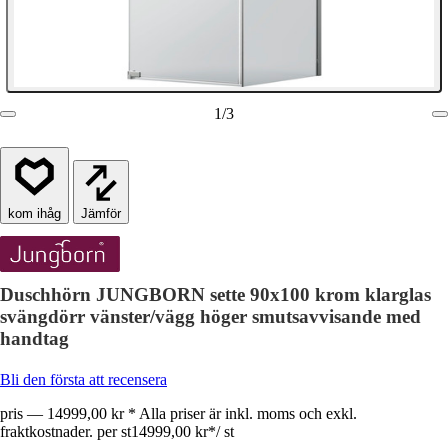
1
/
3
Jämför
Duschhörn JUNGBORN sette 90x100 krom klarglas
svängdörr vänster/vägg höger smutsavvisande med
handtag
Bli den första att recensera
pris — 14999,00 kr * Alla priser är inkl. moms och exkl.
fraktkostnader. per st
14999,00 kr
*
/
st