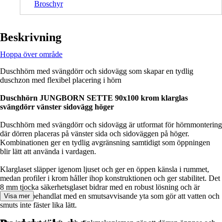
Broschyr
Beskrivning
Hoppa över område
Duschhörn med svängdörr och sidovägg som skapar en tydlig
duschzon med flexibel placering i hörn
Duschhörn JUNGBORN SETTE 90x100 krom klarglas
svängdörr vänster sidovägg höger
Duschhörn med svängdörr och sidovägg är utformat för hörnmontering
där dörren placeras på vänster sida och sidoväggen på höger.
Kombinationen ger en tydlig avgränsning samtidigt som öppningen
blir lätt att använda i vardagen.
Klarglaset släpper igenom ljuset och ger en öppen känsla i rummet,
medan profiler i krom håller ihop konstruktionen och ger stabilitet. Det
8 mm tjocka säkerhetsglaset bidrar med en robust lösning och är
dessutom behandlat med en smutsavvisande yta som gör att vatten och
Visa mer
smuts inte fäster lika lätt.