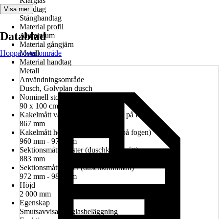
Klarglas
Handtag
Visa mer
Stånghandtag
Material profil
Datablad
Aluminium
Material gångjärn
Hoppa över område
Metall
Material handtag
Metall
Användningsområde
Dusch, Golvplan dusch
Nominell storlek i cm
90 x 100 cm
Kakelmått vänster (glasrutans mitt på fogen)
867 mm
Kakelmått höger (glasrutans mitt på fogen)
960 mm - 974 mm
Sektionsmått vänster (duschkabinmått)
883 mm
Sektionsmått höger (duschkabinmått)
972 mm - 986 mm
Höjd
2 000 mm
Egenskap
Smutsavvisande glasbeläggning