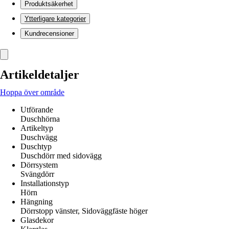
Produktsäkerhet
Ytterligare kategorier
Kundrecensioner
Artikeldetaljer
Hoppa över område
Utförande
Duschhörna
Artikeltyp
Duschvägg
Duschtyp
Duschdörr med sidovägg
Dörrsystem
Svängdörr
Installationstyp
Hörn
Hängning
Dörrstopp vänster, Sidoväggfäste höger
Glasdekor