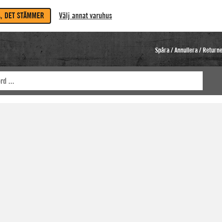
A, DET STÄMMER
Välj annat varuhus
Spåra / Annullera / Return