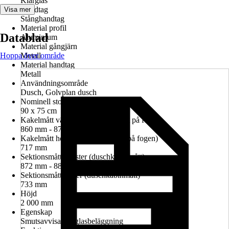
Klarglas
Handtag
Visa mer
Stånghandtag
Material profil
Datablad
Aluminium
Material gångjärn
Hoppa över område
Metall
Material handtag
Metall
Användningsområde
Dusch, Golvplan dusch
Nominell storlek i cm
90 x 75 cm
Kakelmått vänster (glasrutans mitt på fogen)
860 mm - 874 mm
Kakelmått höger (glasrutans mitt på fogen)
717 mm
Sektionsmått vänster (duschkabinmått)
872 mm - 886 mm
Sektionsmått höger (duschkabinmått)
733 mm
Höjd
2 000 mm
Egenskap
Smutsavvisande glasbeläggning