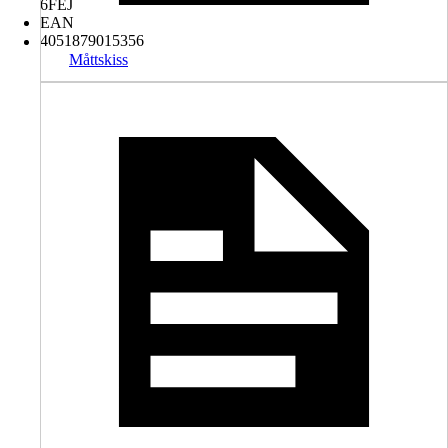
6FEJ
EAN
4051879015356
Måttskiss