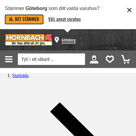
Stämmer
Göteborg
som ditt valda varuhus?
JA, DET STÄMMER
Välj annat varuhus
Göteborg
Startsida