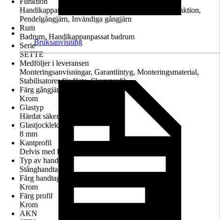
Funktion
Handikappanpassad montering möjlig, Lyft-sänk-funktion,
Pendelgångjärn, Invändiga gångjärn
Rum
Badrum, Handikappanpassat badrum
Bruksanvisning
Serie
SETTE
Medföljer i leveransen
Monteringsanvisningar, Garantiintyg, Monteringsmaterial,
Stabilisatorer för fäste, Skarvprofil
Färg gångjärn
Krom
Glastyp
Härdat säkerhetsglas
Glastjocklek
8 mm
Kantprofil
Delvis med kantprofil
Typ av handtag
Stånghandtag
Färg handtag
Krom
Färg profil
Krom
AKN