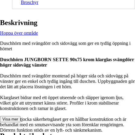
Broschyr
Beskrivning
Hoppa över område
Duschhörn med svängdörr och sidovägg som ger en tydlig öppning i
hörnet
Duschhörn JUNGBORN SETTE 90x75 krom klarglas svängdörr
höger sidovägg vänster
Duschhörn med svängdörr monterad på höger sida och sidovägg på
vänster ger en enkel och tydlig ingång till duschen. Uppbyggnaden gör
det lätt att placera lösningen i ett hörn.
Klarglaset bidrar med ett öppet utseende och släpper igenom ljus,
vilket gör att utrymmet känns större. Profiler i krom stabiliserar
konstruktionen och ramar in glaset.
Det 8 mm tjocka säkerhetsglaset ger en hållbar konstruktion och är
Visa mer
behandlat med en smutsavvisande yta som förenklar rengöringen.
Dörrens funktion stöds av en lyft- och sänkmekanism.