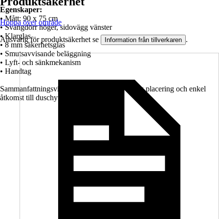
Produktsäkerhet
Egenskaper:
• Mått: 90 x 75 cm
Hoppa över område
• Svängdörr höger, sidovägg vänster
• Klarglas
Ansvarig för produktsäkerhet se
.
Information från tillverkaren
• 8 mm säkerhetsglas
• Smutsavvisande beläggning
• Lyft- och sänkmekanism
• Handtag
Sammanfattningsvis: Ett duschhörn med tydlig placering och enkel
åtkomst till duschytan.