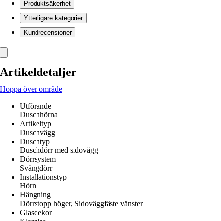
Produktsäkerhet
Ytterligare kategorier
Kundrecensioner
Artikeldetaljer
Hoppa över område
Utförande
Duschhörna
Artikeltyp
Duschvägg
Duschtyp
Duschdörr med sidovägg
Dörrsystem
Svängdörr
Installationstyp
Hörn
Hängning
Dörrstopp höger, Sidoväggfäste vänster
Glasdekor