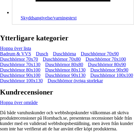
Skyddsangivelse/varningstext
Ytterligare kategorier
Hoppa över lista
Badrum & VVS
Dusch
Duschhörna
Duschhörnor 70x90
Duschhörnor 70x70
Duschhörnor 70x80
Duschhörnor 70x100
Duschhörnor 70x130
Duschhörnor 80x80
Duschhörnor 80x90
Duschhörnor 80x100
Duschhörnor 80x130
Duschhörnor 90x90
Duschhörnor 90x100
Duschhörnor 90x130
Duschhörnor 100x100
Duschhörnor 100x130
Duschhörnor övriga storlekar
Kundrecensioner
Hoppa över område
Då både varuhuskunder och webbshopskunder välkomnas att skriva
produktrecensioner på Hornbach.se, presenteras recensioner både från
kunder med en validerad webbshopsbeställning, men även från kunder
som inte har verifierat att de har använt eller köpt produkterna.