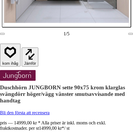
1
/
5
Jämför
Duschhörn JUNGBORN sette 90x75 krom klarglas
svängdörr höger/vägg vänster smutsavvisande med
handtag
Bli den första att recensera
pris — 14999,00 kr * Alla priser är inkl. moms och exkl.
fraktkostnader. per st
14999,00 kr
*
/
st