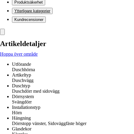
Produktsäkerhet
Ytterligare kategorier
Kundrecensioner
Artikeldetaljer
Hoppa över område
Utförande
Duschhörna
Artikeltyp
Duschvägg
Duschtyp
Duschdörr med sidovägg
Dörrsystem
Svängdörr
Installationstyp
Hörn
Hängning
Dörrstopp vänster, Sidoväggfäste höger
Glasdekor