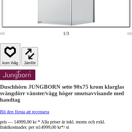
1
/
3
Jämför
Duschhörn JUNGBORN sette 90x75 krom klarglas
svängdörr vänster/vägg höger smutsavvisande med
handtag
Bli den första att recensera
pris — 14999,00 kr * Alla priser är inkl. moms och exkl.
fraktkostnader. per st
14999,00 kr
*
/
st