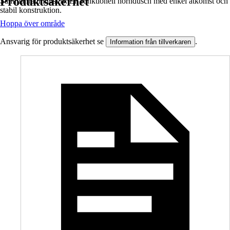
Produktsäkerhet
Sammanfattningsvis: En funktionell hörndusch med enkel åtkomst och
stabil konstruktion.
Hoppa över område
Ansvarig för produktsäkerhet se
.
Information från tillverkaren