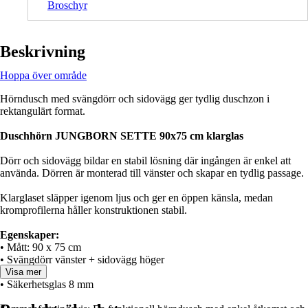
Broschyr
Beskrivning
Hoppa över område
Hörndusch med svängdörr och sidovägg ger tydlig duschzon i
rektangulärt format.
Duschhörn JUNGBORN SETTE 90x75 cm klarglas
Dörr och sidovägg bildar en stabil lösning där ingången är enkel att
använda. Dörren är monterad till vänster och skapar en tydlig passage.
Klarglaset släpper igenom ljus och ger en öppen känsla, medan
kromprofilerna håller konstruktionen stabil.
Egenskaper:
• Mått: 90 x 75 cm
• Svängdörr vänster + sidovägg höger
• Klarglas
Visa mer
• Säkerhetsglas 8 mm