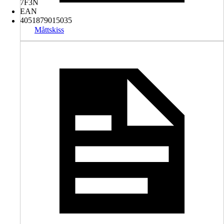
7F3N
EAN
4051879015035
Måttskiss