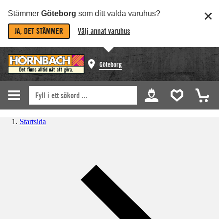
Stämmer
Göteborg
som ditt valda varuhus?
JA, DET STÄMMER
Välj annat varuhus
Göteborg
Startsida