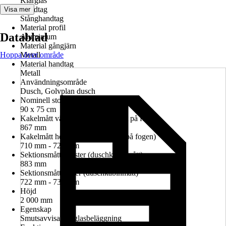
Klarglas
Handtag
Visa mer
Stånghandtag
Material profil
Datablad
Aluminium
Material gångjärn
Hoppa över område
Metall
Material handtag
Metall
Användningsområde
Dusch, Golvplan dusch
Nominell storlek i cm
90 x 75 cm
Kakelmått vänster (glasrutans mitt på fogen)
867 mm
Kakelmått höger (glasrutans mitt på fogen)
710 mm - 724 mm
Sektionsmått vänster (duschkabinmått)
883 mm
Sektionsmått höger (duschkabinmått)
722 mm - 736 mm
Höjd
2 000 mm
Egenskap
Smutsavvisande glasbeläggning