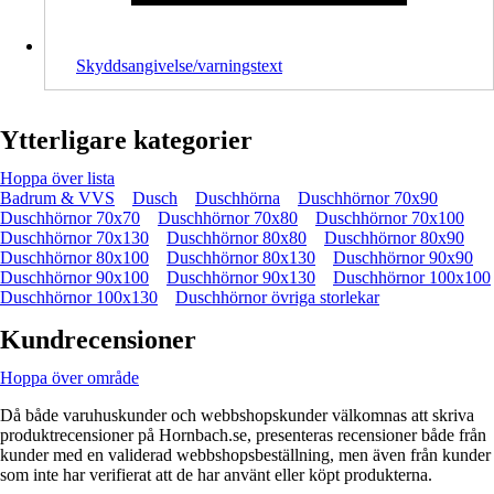
Skyddsangivelse/varningstext
Ytterligare kategorier
Hoppa över lista
Badrum & VVS
Dusch
Duschhörna
Duschhörnor 70x90
Duschhörnor 70x70
Duschhörnor 70x80
Duschhörnor 70x100
Duschhörnor 70x130
Duschhörnor 80x80
Duschhörnor 80x90
Duschhörnor 80x100
Duschhörnor 80x130
Duschhörnor 90x90
Duschhörnor 90x100
Duschhörnor 90x130
Duschhörnor 100x100
Duschhörnor 100x130
Duschhörnor övriga storlekar
Kundrecensioner
Hoppa över område
Då både varuhuskunder och webbshopskunder välkomnas att skriva
produktrecensioner på Hornbach.se, presenteras recensioner både från
kunder med en validerad webbshopsbeställning, men även från kunder
som inte har verifierat att de har använt eller köpt produkterna.