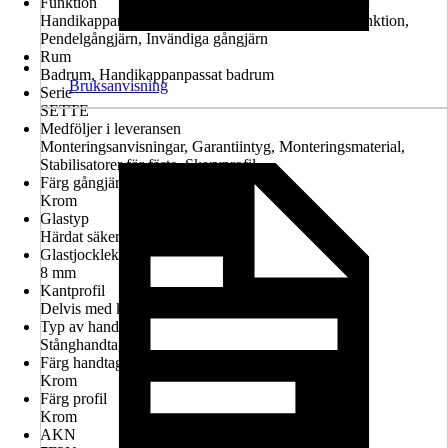
Funktion
Handikappanpassad montering möjlig, Lyft-sänk-funktion,
Pendelgångjärn, Invändiga gångjärn
Rum
Badrum, Handikappanpassat badrum
Bruksanvisning
Serie
SETTE
Medföljer i leveransen
Monteringsanvisningar, Garantiintyg, Monteringsmaterial,
Stabilisatorer för fäste, Skarvprofil
Färg gångjärn
Krom
Glastyp
Härdat säkerhetsglas
Glastjocklek
8 mm
Kantprofil
Delvis med kantprofil
Typ av handtag
Stånghandtag
Färg handtag
Krom
Färg profil
Krom
AKN