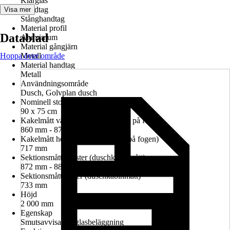
Klarglas
Handtag
Visa mer
Stånghandtag
Material profil
Datablad
Aluminium
Material gångjärn
Hoppa över område
Metall
Material handtag
Metall
Användningsområde
Dusch, Golvplan dusch
Nominell storlek i cm
90 x 75 cm
Kakelmått vänster (glasrutans mitt på fogen)
860 mm - 874 mm
Kakelmått höger (glasrutans mitt på fogen)
717 mm
Sektionsmått vänster (duschkabinmått)
872 mm - 886 mm
Sektionsmått höger (duschkabinmått)
733 mm
Höjd
2 000 mm
Egenskap
Smutsavvisande glasbeläggning