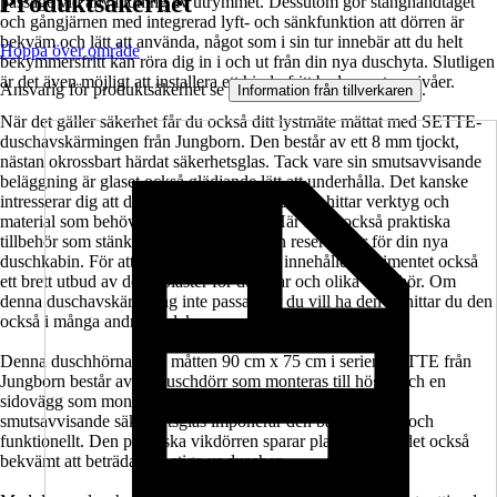
Produktsäkerhet
passage vid användning av utrymmet. Dessutom gör stånghandtaget
och gångjärnen med integrerad lyft- och sänkfunktion att dörren är
bekväm och lätt att använda, något som i sin tur innebär att du helt
Hoppa över område
bekymmersfritt kan röra dig in i och ut från din nya duschyta. Slutligen
är det även möjligt att installera ett hinderfritt badrum utan nivåer.
Ansvarig för produktsäkerhet se
.
Information från tillverkaren
När det gäller säkerhet får du också ditt lystmäte mättat med SETTE-
duschavskärmingen från Jungborn. Den består av ett 8 mm tjockt,
nästan okrossbart härdat säkerhetsglas. Tack vare sin smutsavvisande
beläggning är glaset också glädjande lätt att underhålla. Det kanske
intresserar dig att du här i sortimentet inte bara hittar verktyg och
material som behövs för installationen. Här finns också praktiska
tillbehör som stänkskydd, tätningsset och reservdelar för din nya
duschkabin. För att ge den det lilla extra innehåller sortimentet också
ett brett utbud av dekorplaster för duschar och olika tillbehör. Om
denna duschavskärmning inte passar där du vill ha den så hittar du den
också i många andra storlekar.
Denna duschhörna med måtten 90 cm x 75 cm i serien SETTE från
Jungborn består av en duschdörr som monteras till höger och en
sidovägg som monteras till vänster. Tillverkad av klart och
smutsavvisande säkerhetsglas imponerar den både visuellt och
funktionellt. Den praktiska vikdörren sparar plats och gör det också
bekvämt att beträda och stiga ur duschen.