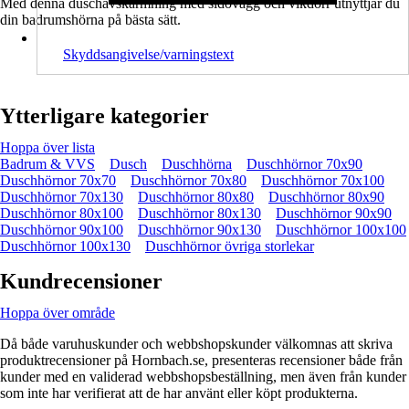
Med denna duschavskärmning med sidovägg och vikdörr utnyttjar du
din badrumshörna på bästa sätt.
Skyddsangivelse/varningstext
Ytterligare kategorier
Hoppa över lista
Badrum & VVS
Dusch
Duschhörna
Duschhörnor 70x90
Duschhörnor 70x70
Duschhörnor 70x80
Duschhörnor 70x100
Duschhörnor 70x130
Duschhörnor 80x80
Duschhörnor 80x90
Duschhörnor 80x100
Duschhörnor 80x130
Duschhörnor 90x90
Duschhörnor 90x100
Duschhörnor 90x130
Duschhörnor 100x100
Duschhörnor 100x130
Duschhörnor övriga storlekar
Kundrecensioner
Hoppa över område
Då både varuhuskunder och webbshopskunder välkomnas att skriva
produktrecensioner på Hornbach.se, presenteras recensioner både från
kunder med en validerad webbshopsbeställning, men även från kunder
som inte har verifierat att de har använt eller köpt produkterna.