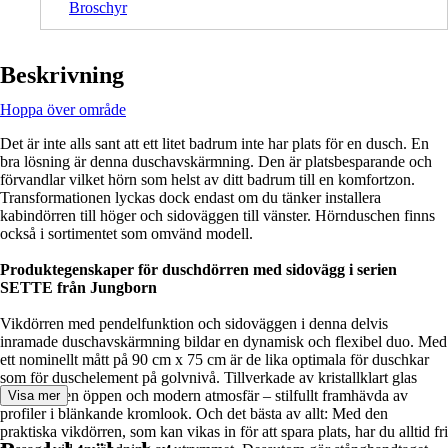
Broschyr
Beskrivning
Hoppa över område
Det är inte alls sant att ett litet badrum inte har plats för en dusch. En
bra lösning är denna duschavskärmning. Den är platsbesparande och
förvandlar vilket hörn som helst av ditt badrum till en komfortzon.
Transformationen lyckas dock endast om du tänker installera
kabindörren till höger och sidoväggen till vänster. Hörnduschen finns
också i sortimentet som omvänd modell.
Produktegenskaper för duschdörren med sidovägg i serien
SETTE från Jungborn
Vikdörren med pendelfunktion och sidoväggen i denna delvis
inramade duschavskärmning bildar en dynamisk och flexibel duo. Med
ett nominellt mått på 90 cm x 75 cm är de lika optimala för duschkar
som för duschelement på golvnivå. Tillverkade av kristallklart glas
skapar de en öppen och modern atmosfär – stilfullt framhävda av
Visa mer
profiler i blänkande kromlook. Och det bästa av allt: Med den
praktiska vikdörren, som kan vikas in för att spara plats, har du alltid fri