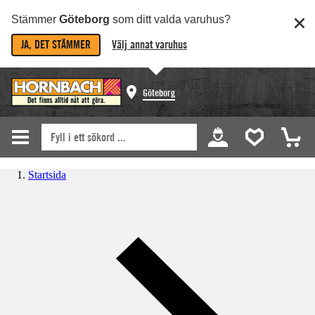
Stämmer
Göteborg
som ditt valda varuhus?
JA, DET STÄMMER
Välj annat varuhus
Göteborg
Startsida