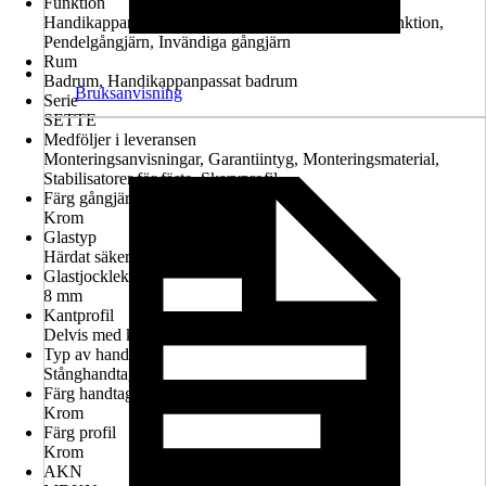
Funktion
Handikappanpassad montering möjlig, Lyft-sänk-funktion,
Pendelgångjärn, Invändiga gångjärn
Rum
Badrum, Handikappanpassat badrum
Bruksanvisning
Serie
SETTE
Medföljer i leveransen
Monteringsanvisningar, Garantiintyg, Monteringsmaterial,
Stabilisatorer för fäste, Skarvprofil
Färg gångjärn
Krom
Glastyp
Härdat säkerhetsglas
Glastjocklek
8 mm
Kantprofil
Delvis med kantprofil
Typ av handtag
Stånghandtag
Färg handtag
Krom
Färg profil
Krom
AKN