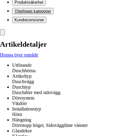
Produktsäkerhet
Ytterligare kategorier
Kundrecensioner
Artikeldetaljer
Hoppa över område
Utförande
Duschhörna
Artikeltyp
Duschvägg
Duschtyp
Duschdörr med sidovägg
Dörrsystem
Vikdörr
Installationstyp
Hörn
Hängning
Dörrstopp höger, Sidoväggfäste vänster
Glasdekor