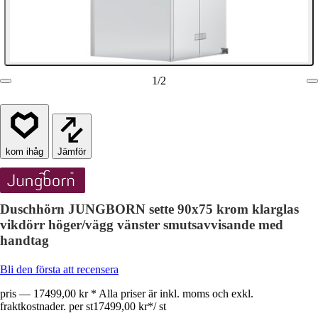
1
/
2
Jämför
Duschhörn JUNGBORN sette 90x75 krom klarglas
vikdörr höger/vägg vänster smutsavvisande med
handtag
Bli den första att recensera
pris — 17499,00 kr * Alla priser är inkl. moms och exkl.
fraktkostnader. per st
17499,00 kr
*
/
st