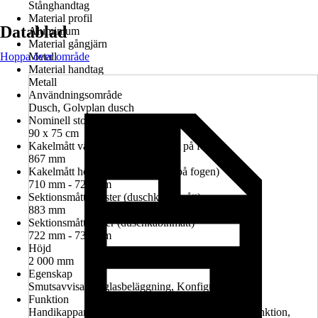
Stånghandtag
Material profil
Datablad
Aluminium
Material gångjärn
Hoppa över område
Metall
Material handtag
Metall
Användningsområde
Dusch, Golvplan dusch
Nominell storlek i cm
90 x 75 cm
Kakelmått vänster (glasrutans mitt på fogen)
867 mm
Kakelmått höger (glasrutans mitt på fogen)
710 mm - 724 mm
Sektionsmått vänster (duschkabinmått)
883 mm
Sektionsmått höger (duschkabinmått)
722 mm - 736 mm
Höjd
2 000 mm
Egenskap
Smutsavvisande glasbeläggning, Konfigurerbar
Funktion
Handikappanpassad montering möjlig, Lyft-sänk-funktion,