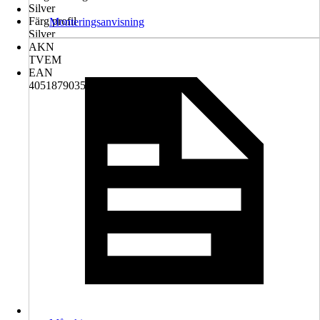
Silver
Färg profil
Monteringsanvisning
Silver
AKN
TVEM
EAN
4051879035422