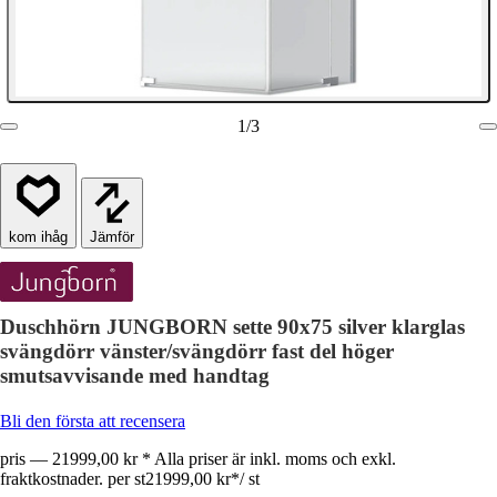
1
/
3
Jämför
Duschhörn JUNGBORN sette 90x75 silver klarglas
svängdörr vänster/svängdörr fast del höger
smutsavvisande med handtag
Bli den första att recensera
pris — 21999,00 kr * Alla priser är inkl. moms och exkl.
fraktkostnader. per st
21999,00 kr
*
/
st