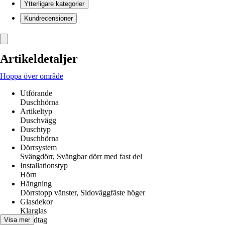
Ytterligare kategorier
Kundrecensioner
Artikeldetaljer
Hoppa över område
Utförande
Duschhörna
Artikeltyp
Duschvägg
Duschtyp
Duschhörna
Dörrsystem
Svängdörr, Svängbar dörr med fast del
Installationstyp
Hörn
Hängning
Dörrstopp vänster, Sidoväggfäste höger
Glasdekor
Klarglas
Handtag
Visa mer