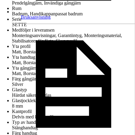
Pendelgångjärn, Invändiga gångjärn
Rum
Badrum, Handikappanpassat badrum
Bruksanvisning
Serie
SETTE
Medföljer i leveransen
Monteringsanvisningar, Garantiintyg, Monteringsmaterial,
Stabilisatorer för fäste, Skarvprofil
Yta profil
Matt, Borstad
Yta handtag
Matt, Borstad
Yta gångjärn
Matt, Borstad
Färg gångjärn
Silver
Glastyp
Härdat säkerhetsglas
Glastjocklek
8 mm
Kantprofil
Delvis med kantprofil
Typ av handtag
Stånghandtag
Färg handtag