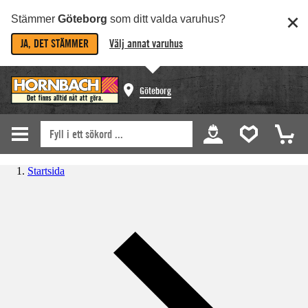
Stämmer
Göteborg
som ditt valda varuhus?
JA, DET STÄMMER
Välj annat varuhus
Göteborg
Startsida