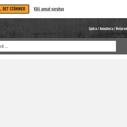
A, DET STÄMMER
Välj annat varuhus
Spåra / Annullera / Return