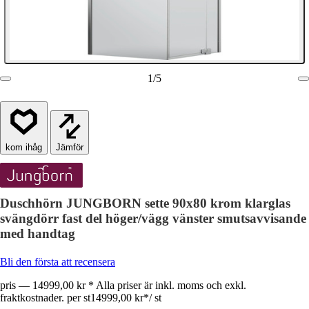
1
/
5
Jämför
Duschhörn JUNGBORN sette 90x80 krom klarglas
svängdörr fast del höger/vägg vänster smutsavvisande
med handtag
Bli den första att recensera
pris — 14999,00 kr * Alla priser är inkl. moms och exkl.
fraktkostnader. per st
14999,00 kr
*
/
st