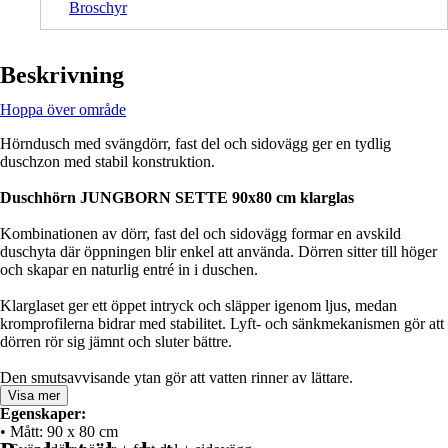
Broschyr
Beskrivning
Hoppa över område
Hörndusch med svängdörr, fast del och sidovägg ger en tydlig
duschzon med stabil konstruktion.
Duschhörn JUNGBORN SETTE 90x80 cm klarglas
Kombinationen av dörr, fast del och sidovägg formar en avskild
duschyta där öppningen blir enkel att använda. Dörren sitter till höger
och skapar en naturlig entré in i duschen.
Klarglaset ger ett öppet intryck och släpper igenom ljus, medan
kromprofilerna bidrar med stabilitet. Lyft- och sänkmekanismen gör att
dörren rör sig jämnt och sluter bättre.
Den smutsavvisande ytan gör att vatten rinner av lättare.
Visa mer
Egenskaper:
• Mått: 90 x 80 cm