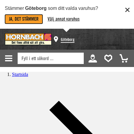
Stämmer
Göteborg
som ditt valda varuhus?
JA, DET STÄMMER
Välj annat varuhus
Göteborg
Startsida