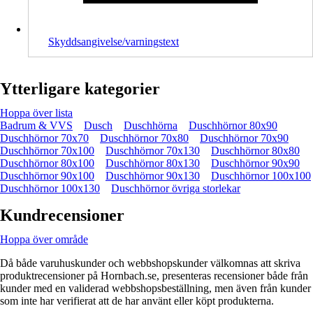
Skyddsangivelse/varningstext
Ytterligare kategorier
Hoppa över lista
Badrum & VVS
Dusch
Duschhörna
Duschhörnor 80x90
Duschhörnor 70x70
Duschhörnor 70x80
Duschhörnor 70x90
Duschhörnor 70x100
Duschhörnor 70x130
Duschhörnor 80x80
Duschhörnor 80x100
Duschhörnor 80x130
Duschhörnor 90x90
Duschhörnor 90x100
Duschhörnor 90x130
Duschhörnor 100x100
Duschhörnor 100x130
Duschhörnor övriga storlekar
Kundrecensioner
Hoppa över område
Då både varuhuskunder och webbshopskunder välkomnas att skriva
produktrecensioner på Hornbach.se, presenteras recensioner både från
kunder med en validerad webbshopsbeställning, men även från kunder
som inte har verifierat att de har använt eller köpt produkterna.