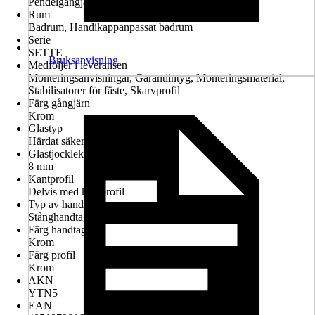
Pendelgångjärn, Invändiga gångjärn
Rum
Badrum, Handikappanpassat badrum
Serie
SETTE
Bruksanvisning
Medföljer i leveransen
Monteringsanvisningar, Garantiintyg, Monteringsmaterial,
Stabilisatorer för fäste, Skarvprofil
Färg gångjärn
Krom
Glastyp
Härdat säkerhetsglas
Glastjocklek
8 mm
Kantprofil
Delvis med kantprofil
Typ av handtag
Stånghandtag
Färg handtag
Krom
Färg profil
Krom
AKN
YTN5
EAN