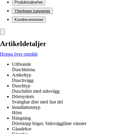
Produktsäkerhet
Ytterligare kategorier
Kundrecensioner
Artikeldetaljer
Hoppa över område
Utförande
Duschhörna
Artikeltyp
Duschvägg
Duschtyp
Duschdörr med sidovägg
Dörrsystem
Svängbar dörr med fast del
Installationstyp
Hörn
Hängning
Dörrstopp höger, Sidoväggfäste vänster
Glasdekor