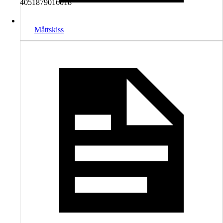
4051879016018
Måttskiss