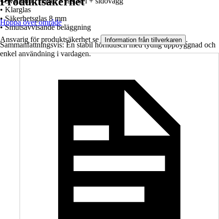
Produktsäkerhet
• Svängdörr höger + fast del + sidovägg
• Klarglas
• Säkerhetsglas 8 mm
Hoppa över område
• Smutsavvisande beläggning
Ansvarig för produktsäkerhet se
.
Information från tillverkaren
Sammanfattningsvis: En stabil hörndusch med tydlig uppbyggnad och
enkel användning i vardagen.