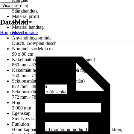
Klarglas
Handtag
Visa mer
Stånghandtag
Material profil
Datablad
Aluminium
Material handtag
Hoppa över område
Metall
Användningsområde
Dusch, Golvplan dusch
Nominell storlek i cm
90 x 80 cm
Kakelmått vänster (glasrutans mitt på fogen)
860 mm - 874 mm
Kakelmått höger (glasrutans mitt på fogen)
760 mm - 774 mm
Sektionsmått vänster (duschkabinmått)
872 mm - 886 mm
Sektionsmått höger (duschkabinmått)
772 mm - 786 mm
Höjd
2 000 mm
Egenskap
Smutsavvisande glasbeläggning
Funktion
Handikappanpassad montering möjlig, Lyft-sänk-funktion,