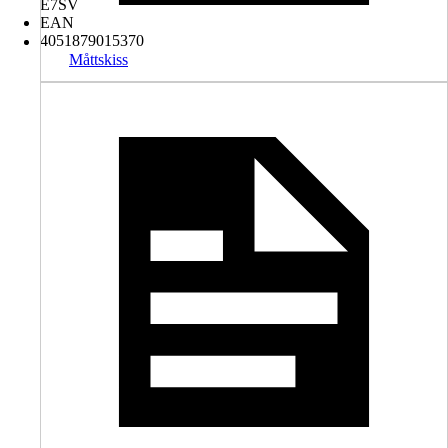
E7SV
EAN
4051879015370
Måttskiss