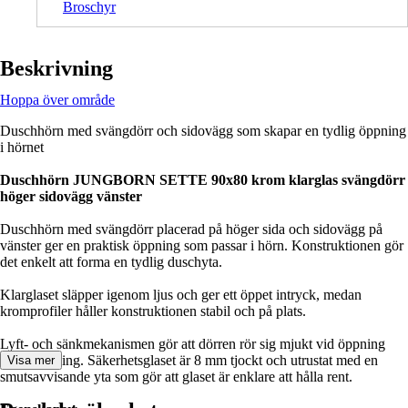
Broschyr
Beskrivning
Hoppa över område
Duschhörn med svängdörr och sidovägg som skapar en tydlig öppning
i hörnet
Duschhörn JUNGBORN SETTE 90x80 krom klarglas svängdörr
höger sidovägg vänster
Duschhörn med svängdörr placerad på höger sida och sidovägg på
vänster ger en praktisk öppning som passar i hörn. Konstruktionen gör
det enkelt att forma en tydlig duschyta.
Klarglaset släpper igenom ljus och ger ett öppet intryck, medan
kromprofiler håller konstruktionen stabil och på plats.
Lyft- och sänkmekanismen gör att dörren rör sig mjukt vid öppning
och stängning. Säkerhetsglaset är 8 mm tjockt och utrustat med en
Visa mer
smutsavvisande yta som gör att glaset är enklare att hålla rent.