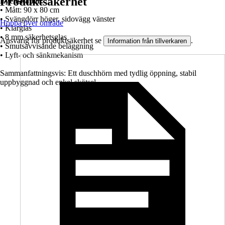
Produktsäkerhet
Egenskaper:
• Mått: 90 x 80 cm
• Svängdörr höger, sidovägg vänster
Hoppa över område
• Klarglas
• 8 mm säkerhetsglas
Ansvarig för produktsäkerhet se
.
Information från tillverkaren
• Smutsavvisande beläggning
• Lyft- och sänkmekanism
Sammanfattningsvis: Ett duschhörn med tydlig öppning, stabil
uppbyggnad och enkel skötsel.