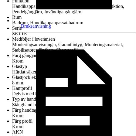
Funktion
Handikappanpassad montering möjlig, Lyft-sänk-funktion,
Pendelgångjärn, Invändiga gångjärn
Rum
Badrum, Handikappanpassat badrum
Bruksanvisning
Serie
SETTE
Medföljer i leveransen
Monteringsanvisningar, Garantiintyg, Monteringsmaterial,
Stabilisatorer för fäste, Skarvprofil
Färg gångjärn
Krom
Glastyp
Härdat säkerhetsglas
Glastjocklek
8 mm
Kantprofil
Delvis med kantprofil
Typ av handtag
Stånghandtag
Färg handtag
Krom
Färg profil
Krom
AKN