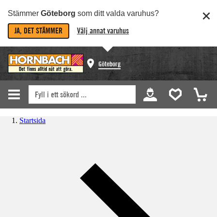
Stämmer
Göteborg
som ditt valda varuhus?
JA, DET STÄMMER
Välj annat varuhus
Göteborg
Startsida