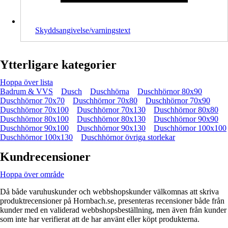
Skyddsangivelse/varningstext
Ytterligare kategorier
Hoppa över lista
Badrum & VVS
Dusch
Duschhörna
Duschhörnor 80x90
Duschhörnor 70x70
Duschhörnor 70x80
Duschhörnor 70x90
Duschhörnor 70x100
Duschhörnor 70x130
Duschhörnor 80x80
Duschhörnor 80x100
Duschhörnor 80x130
Duschhörnor 90x90
Duschhörnor 90x100
Duschhörnor 90x130
Duschhörnor 100x100
Duschhörnor 100x130
Duschhörnor övriga storlekar
Kundrecensioner
Hoppa över område
Då både varuhuskunder och webbshopskunder välkomnas att skriva
produktrecensioner på Hornbach.se, presenteras recensioner både från
kunder med en validerad webbshopsbeställning, men även från kunder
som inte har verifierat att de har använt eller köpt produkterna.