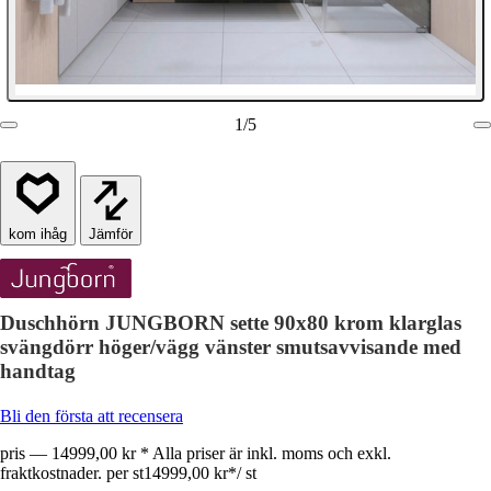
1
/
5
Jämför
Duschhörn JUNGBORN sette 90x80 krom klarglas
svängdörr höger/vägg vänster smutsavvisande med
handtag
Bli den första att recensera
pris — 14999,00 kr * Alla priser är inkl. moms och exkl.
fraktkostnader. per st
14999,00 kr
*
/
st