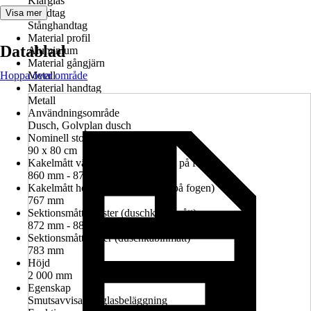
Klarglas
Handtag
Visa mer
Stånghandtag
Material profil
Datablad
Aluminium
Material gångjärn
Hoppa över område
Metall
Material handtag
Metall
Användningsområde
Dusch, Golvplan dusch
Nominell storlek i cm
90 x 80 cm
Kakelmått vänster (glasrutans mitt på fogen)
860 mm - 874 mm
Kakelmått höger (glasrutans mitt på fogen)
767 mm
Sektionsmått vänster (duschkabinmått)
872 mm - 886 mm
Sektionsmått höger (duschkabinmått)
783 mm
Höjd
2 000 mm
Egenskap
Smutsavvisande glasbeläggning