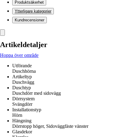
Produktsäkerhet
Ytterligare kategorier
Kundrecensioner
Artikeldetaljer
Hoppa över område
Utförande
Duschhörna
Artikeltyp
Duschvägg
Duschtyp
Duschdörr med sidovägg
Dörrsystem
Svängdörr
Installationstyp
Hörn
Hängning
Dörrstopp höger, Sidoväggfäste vänster
Glasdekor