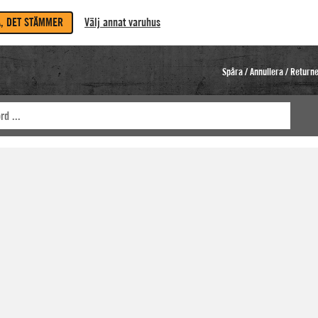
A, DET STÄMMER
Välj annat varuhus
Spåra / Annullera / Return