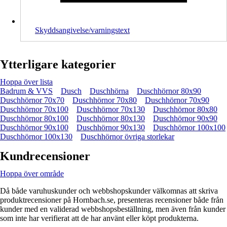
Skyddsangivelse/varningstext
Ytterligare kategorier
Hoppa över lista
Badrum & VVS
Dusch
Duschhörna
Duschhörnor 80x90
Duschhörnor 70x70
Duschhörnor 70x80
Duschhörnor 70x90
Duschhörnor 70x100
Duschhörnor 70x130
Duschhörnor 80x80
Duschhörnor 80x100
Duschhörnor 80x130
Duschhörnor 90x90
Duschhörnor 90x100
Duschhörnor 90x130
Duschhörnor 100x100
Duschhörnor 100x130
Duschhörnor övriga storlekar
Kundrecensioner
Hoppa över område
Då både varuhuskunder och webbshopskunder välkomnas att skriva
produktrecensioner på Hornbach.se, presenteras recensioner både från
kunder med en validerad webbshopsbeställning, men även från kunder
som inte har verifierat att de har använt eller köpt produkterna.