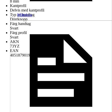
8 mm
Kantprofil
Delvis med kantprofil
Typ av handtag
Måttskiss
Dörrknopp
Färg handtag
Svart
Färg profil
Svart
AKN
73YZ
EAN
4051879019255