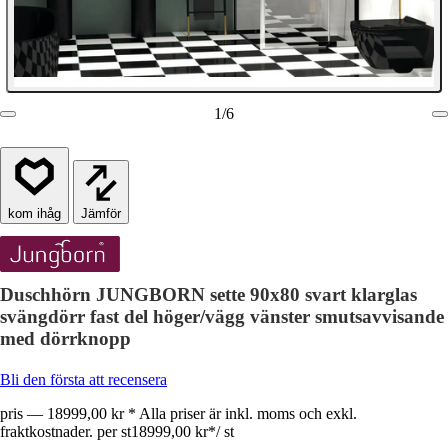
1
/
6
Jämför
Duschhörn JUNGBORN sette 90x80 svart klarglas
svängdörr fast del höger/vägg vänster smutsavvisande
med dörrknopp
Bli den första att recensera
pris — 18999,00 kr * Alla priser är inkl. moms och exkl.
fraktkostnader. per st
18999,00 kr
*
/
st