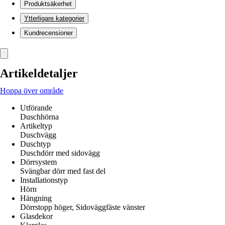
Produktsäkerhet
Ytterligare kategorier
Kundrecensioner
Artikeldetaljer
Hoppa över område
Utförande
Duschhörna
Artikeltyp
Duschvägg
Duschtyp
Duschdörr med sidovägg
Dörrsystem
Svängbar dörr med fast del
Installationstyp
Hörn
Hängning
Dörrstopp höger, Sidoväggfäste vänster
Glasdekor