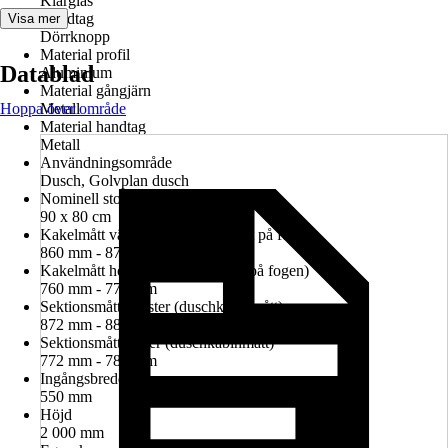
Klarglas
Handtag
Visa mer
Dörrknopp
Material profil
Datablad
Aluminium
Material gångjärn
Hoppa över område
Metall
Material handtag
Metall
Användningsområde
Dusch, Golvplan dusch
Nominell storlek i cm
90 x 80 cm
Kakelmått vänster (glasrutans mitt på fogen)
860 mm - 874 mm
Kakelmått höger (glasrutans mitt på fogen)
760 mm - 774 mm
Sektionsmått vänster (duschkabinmått)
872 mm - 886 mm
Sektionsmått höger (duschkabinmått)
772 mm - 786 mm
Ingångsbredd
550 mm
Höjd
2 000 mm