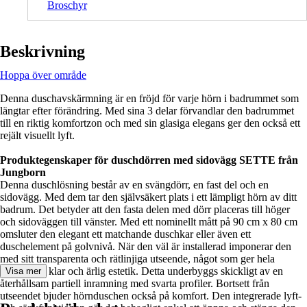
Broschyr
Beskrivning
Hoppa över område
Denna duschavskärmning är en fröjd för varje hörn i badrummet som
längtar efter förändring. Med sina 3 delar förvandlar den badrummet
till en riktig komfortzon och med sin glasiga elegans ger den också ett
rejält visuellt lyft.
Produktegenskaper för duschdörren med sidovägg SETTE från
Jungborn
Denna duschlösning består av en svängdörr, en fast del och en
sidovägg. Med dem tar den självsäkert plats i ett lämpligt hörn av ditt
badrum. Det betyder att den fasta delen med dörr placeras till höger
och sidoväggen till vänster. Med ett nominellt mått på 90 cm x 80 cm
omsluter den elegant ett matchande duschkar eller även ett
duschelement på golvnivå. När den väl är installerad imponerar den
med sitt transparenta och rätlinjiga utseende, något som ger hela
rummet en klar och ärlig estetik. Detta underbyggs skickligt av en
Visa mer
återhållsam partiell inramning med svarta profiler. Bortsett från
utseendet bjuder hörnduschen också på komfort. Den integrerade lyft-