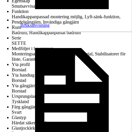
Egenskap
Smutsavvisande glasbeläggning, Konfigurerbar
Funktion
Handikappanpassad montering möjlig, Lyft-sänk-funktion,
Pendelgångjärn, Invändiga gångjärn
Bruksanvisning
Rum
Badrum, Handikappanpassat badrum
Serie
SETTE
Medföljer i leveransen
Monteringsanvisningar, Monteringsmaterial, Stabilisatorer för
fäste, Garantiintyg
Yta profil
Borstad
Yta handtag
Borstad
Yta gångjärn
Borstad
Ursprungsland
Tyskland
Färg gångjärn
Svart
Glastyp
Härdat säkerhetsglas
Glastjocklek