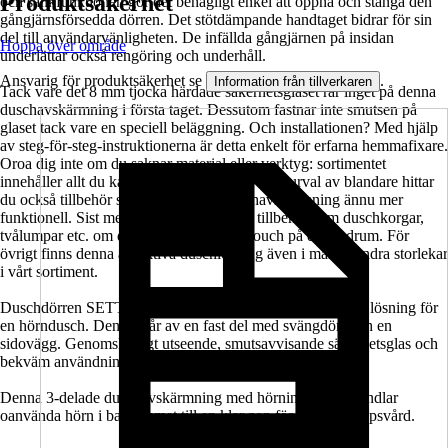
Produktsäkerhet
och sänkfunktionen gör det behagligt enkel att öppna och stänga den
gångjärnsförsedda dörren. Det stötdämpande handtaget bidrar för sin
del till användarvänligheten. De infällda gångjärnen på insidan
Hoppa över område
underlättar också rengöring och underhåll.
Ansvarig för produktsäkerhet se
.
Information från tillverkaren
Tack vare det 8 mm tjocka härdade säkerhetsglaset rår inget på denna
duschavskärmning i första taget. Dessutom fastnar inte smutsen på
glaset tack vare en speciell beläggning. Och installationen? Med hjälp
av steg-för-steg-instruktionerna är detta enkelt för erfarna hemmafixare.
Oroa dig inte om du saknar material eller verktyg: sortimentet
innehåller allt du kan behöva. Utöver ett brett urval av blandare hittar
du också tillbehör som gör din nya duschavskärmning ännu mer
funktionell. Sist men inte minst finns det tillbehör som duschkorgar,
tvålumpar etc. om du vill lägga en sista touch på ditt badrum. För
övrigt finns denna attraktiva duschlösning även i många andra storlekar
i vårt sortiment.
Duschdörren SETTE från Jungborn är en platsbesparande lösning för
en hörndusch. Den består av en fast del med svängdörr och en
sidovägg. Genomskinligt utseende, smutsavvisande säkerhetsglas och
bekväm användning gör den till ett bra val.
Denna 3-delade duschavskärmning med hörningång förvandlar
oanvända hörn i badrummet till en klar zon för daglig kroppsvård.