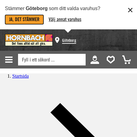
Stämmer
Göteborg
som ditt valda varuhus?
JA, DET STÄMMER
Välj annat varuhus
Göteborg
Startsida