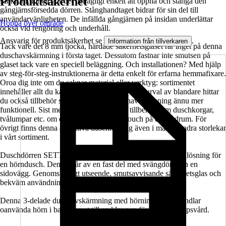
Produktsäkerhet
sänkfunktionen gör det behagligt enkelt att öppna och stänga den
gångjärnsförsedda dörren. Stånghandtaget bidrar för sin del till
användarvänligheten. De infällda gångjärnen på insidan underlättar
Hoppa över område
också vid rengöring och underhåll.
Ansvarig för produktsäkerhet se
.
Information från tillverkaren
Tack vare det 8 mm tjocka, härdade säkerhetsglaset rår inget på denna
duschavskärmning i första taget. Dessutom fastnar inte smutsen på
glaset tack vare en speciell beläggning. Och installationen? Med hjälp
av steg-för-steg-instruktionerna är detta enkelt för erfarna hemmafixare.
Oroa dig inte om du saknar material eller verktyg: sortimentet
innehåller allt du kan behöva. Utöver ett brett urval av blandare hittar
du också tillbehör som gör din nya duschavskärmning ännu mer
funktionell. Sist men inte minst finns det tillbehör som duschkorgar,
tvålumpar etc. om du vill lägga en sista touch på ditt badrum. För
övrigt finns denna attraktiva duschlösning även i många andra storlekar
i vårt sortiment.
Duschdörren SETTE från Jungborn är en platsbesparande lösning för
en hörndusch. Den består av en fast del med svängdörr och en
sidovägg. Genomskinligt utseende, smutsavvisande säkerhetsglas och
bekväm användning gör den till ett bra val.
Denna 3-delade duschavskärmning med hörningång förvandlar
oanvända hörn i badrummet till en klar zon för daglig kroppsvård.