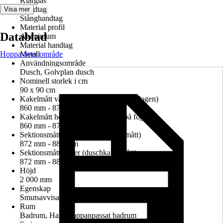
Klarglas
Handtag
Visa mer
Stånghandtag
Material profil
Datablad
Aluminium
Material handtag
Hoppa över område
Metall
Användningsområde
Dusch, Golvplan dusch
Nominell storlek i cm
90 x 90 cm
Kakelmått vänster (glasrutans mitt på fogen)
860 mm - 874 mm
Kakelmått höger (glasrutans mitt på fogen)
860 mm - 874 mm
Sektionsmått vänster (duschkabinmått)
872 mm - 886 mm
Sektionsmått höger (duschkabinmått)
872 mm - 886 mm
Höjd
2 000 mm
Egenskap
Smutsavvisande glasbeläggning
Rum
Badrum, Handikappanpassat badrum