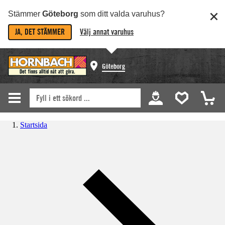
Stämmer
Göteborg
som ditt valda varuhus?
JA, DET STÄMMER
Välj annat varuhus
Göteborg
Startsida