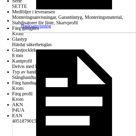
Serie
SETTE
Medföljer i leveransen
Monteringsanvisningar, Garantiintyg, Monteringsmaterial,
Stabilisatorer för fäste, Skarvprofil
Bruksanvisning
Färg gångjärn
Krom
Glastyp
Härdat säkerhetsglas
Glastjocklek
8 mm
Kantprofil
Delvis med kantprofil
Typ av handtag
Stånghandtag
Färg handtag
Krom
Färg profil
Krom
AKN
P4UA
EAN
4051879015714