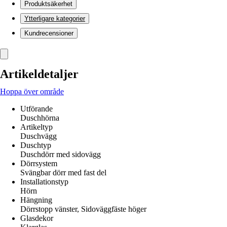
Produktsäkerhet
Ytterligare kategorier
Kundrecensioner
Artikeldetaljer
Hoppa över område
Utförande
Duschhörna
Artikeltyp
Duschvägg
Duschtyp
Duschdörr med sidovägg
Dörrsystem
Svängbar dörr med fast del
Installationstyp
Hörn
Hängning
Dörrstopp vänster, Sidoväggfäste höger
Glasdekor