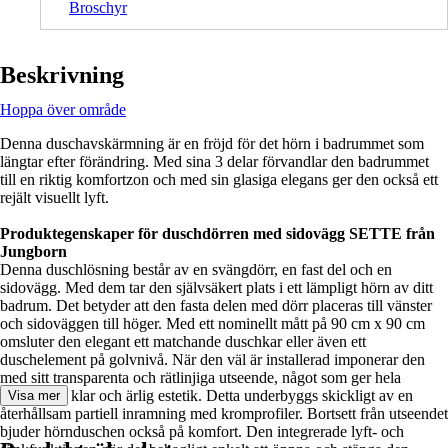
Broschyr
Beskrivning
Hoppa över område
Denna duschavskärmning är en fröjd för det hörn i badrummet som
längtar efter förändring. Med sina 3 delar förvandlar den badrummet
till en riktig komfortzon och med sin glasiga elegans ger den också ett
rejält visuellt lyft.
Produktegenskaper för duschdörren med sidovägg SETTE från
Jungborn
Denna duschlösning består av en svängdörr, en fast del och en
sidovägg. Med dem tar den självsäkert plats i ett lämpligt hörn av ditt
badrum. Det betyder att den fasta delen med dörr placeras till vänster
och sidoväggen till höger. Med ett nominellt mått på 90 cm x 90 cm
omsluter den elegant ett matchande duschkar eller även ett
duschelement på golvnivå. När den väl är installerad imponerar den
med sitt transparenta och rätlinjiga utseende, något som ger hela
rummet en klar och ärlig estetik. Detta underbyggs skickligt av en
Visa mer
återhållsam partiell inramning med kromprofiler. Bortsett från utseendet
bjuder hörnduschen också på komfort. Den integrerade lyft- och