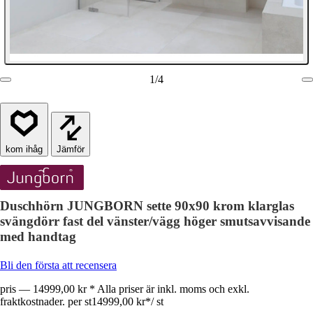
1
/
4
Jämför
Duschhörn JUNGBORN sette 90x90 krom klarglas
svängdörr fast del vänster/vägg höger smutsavvisande
med handtag
Bli den första att recensera
pris — 14999,00 kr * Alla priser är inkl. moms och exkl.
fraktkostnader. per st
14999,00 kr
*
/
st