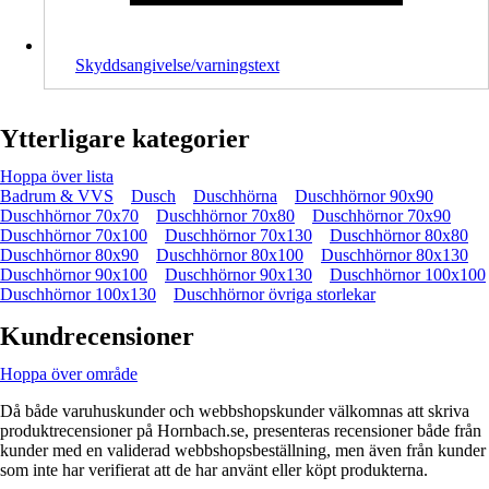
Skyddsangivelse/varningstext
Ytterligare kategorier
Hoppa över lista
Badrum & VVS
Dusch
Duschhörna
Duschhörnor 90x90
Duschhörnor 70x70
Duschhörnor 70x80
Duschhörnor 70x90
Duschhörnor 70x100
Duschhörnor 70x130
Duschhörnor 80x80
Duschhörnor 80x90
Duschhörnor 80x100
Duschhörnor 80x130
Duschhörnor 90x100
Duschhörnor 90x130
Duschhörnor 100x100
Duschhörnor 100x130
Duschhörnor övriga storlekar
Kundrecensioner
Hoppa över område
Då både varuhuskunder och webbshopskunder välkomnas att skriva
produktrecensioner på Hornbach.se, presenteras recensioner både från
kunder med en validerad webbshopsbeställning, men även från kunder
som inte har verifierat att de har använt eller köpt produkterna.