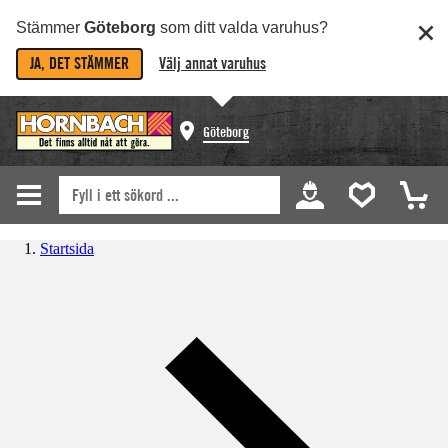
Stämmer
Göteborg
som ditt valda varuhus?
JA, DET STÄMMER
Välj annat varuhus
Göteborg
Startsida