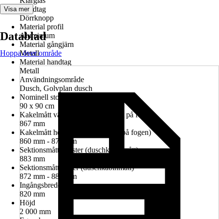
Klarglas
Handtag
Visa mer
Dörrknopp
Material profil
Datablad
Aluminium
Material gångjärn
Hoppa över område
Metall
Material handtag
Metall
Användningsområde
Dusch, Golvplan dusch
Nominell storlek i cm
90 x 90 cm
Kakelmått vänster (glasrutans mitt på fogen)
867 mm
Kakelmått höger (glasrutans mitt på fogen)
860 mm - 874 mm
Sektionsmått vänster (duschkabinmått)
883 mm
Sektionsmått höger (duschkabinmått)
872 mm - 886 mm
Ingångsbredd
820 mm
Höjd
2 000 mm