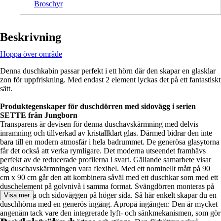
Broschyr
Beskrivning
Hoppa över område
Denna duschkabin passar perfekt i ett hörn där den skapar en glasklar
zon för uppfriskning. Med endast 2 element lyckas det på ett fantastiskt
sätt.
Produktegenskaper för duschdörren med sidovägg i serien
SETTE från Jungborn
Transparens är devisen för denna duschavskärmning med delvis
inramning och tillverkad av kristallklart glas. Därmed bidrar den inte
bara till en modern atmosfär i hela badrummet. De generösa glasytorna
får det också att verka rymligare. Det moderna utseendet framhävs
perfekt av de reducerade profilerna i svart. Gällande samarbete visar
sig duschavskärmningen vara flexibel. Med ett nominellt mått på 90
cm x 90 cm går den att kombinera såväl med ett duschkar som med ett
duschelement på golvnivå i samma format. Svängdörren monteras på
vänster sida och sidoväggen på höger sida. Så här enkelt skapar du en
Visa mer
duschhörna med en generös ingång. Apropå ingången: Den är mycket
angenäm tack vare den integrerade lyft- och sänkmekanismen, som gör