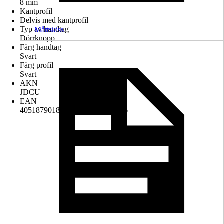
8 mm
Kantprofil
Delvis med kantprofil
Typ av handtag
Måttskiss
Dörrknopp
Färg handtag
Svart
Färg profil
Svart
AKN
JDCU
EAN
4051879018784, 4306517919306