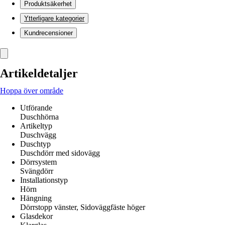
Produktsäkerhet
Ytterligare kategorier
Kundrecensioner
Artikeldetaljer
Hoppa över område
Utförande
Duschhörna
Artikeltyp
Duschvägg
Duschtyp
Duschdörr med sidovägg
Dörrsystem
Svängdörr
Installationstyp
Hörn
Hängning
Dörrstopp vänster, Sidoväggfäste höger
Glasdekor