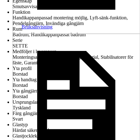
Egenskap
Smutsavvisande glasbeläggning, Konfigurerbar
Funktion
Handikappanpassad montering möjlig, Lyft-sänk-funktion,
Pendelgångjärn, Invändiga gångjärn
Bruksanvisning
Rum
Badrum, Handikappanpassat badrum
Serie
SETTE
Medföljer i leveransen
Monteringsanvisningar, Monteringsmaterial, Stabilisatorer för
fäste, Garantiintyg
Yta profil
Borstad
Yta handtag
Borstad
Yta gångjärn
Borstad
Ursprungsland
Tyskland
Färg gångjärn
Svart
Glastyp
Härdat säkerhetsglas
Glastjocklek