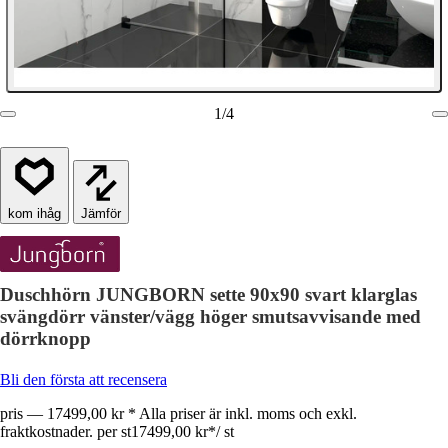
1
/
4
Jämför
Duschhörn JUNGBORN sette 90x90 svart klarglas
svängdörr vänster/vägg höger smutsavvisande med
dörrknopp
Bli den första att recensera
pris — 17499,00 kr * Alla priser är inkl. moms och exkl.
fraktkostnader. per st
17499,00 kr
*
/
st