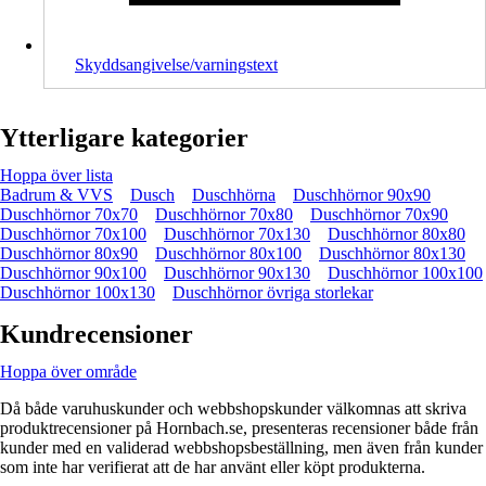
Skyddsangivelse/varningstext
Ytterligare kategorier
Hoppa över lista
Badrum & VVS
Dusch
Duschhörna
Duschhörnor 90x90
Duschhörnor 70x70
Duschhörnor 70x80
Duschhörnor 70x90
Duschhörnor 70x100
Duschhörnor 70x130
Duschhörnor 80x80
Duschhörnor 80x90
Duschhörnor 80x100
Duschhörnor 80x130
Duschhörnor 90x100
Duschhörnor 90x130
Duschhörnor 100x100
Duschhörnor 100x130
Duschhörnor övriga storlekar
Kundrecensioner
Hoppa över område
Då både varuhuskunder och webbshopskunder välkomnas att skriva
produktrecensioner på Hornbach.se, presenteras recensioner både från
kunder med en validerad webbshopsbeställning, men även från kunder
som inte har verifierat att de har använt eller köpt produkterna.