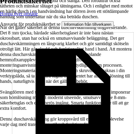
Produktsäkerhet
duschdörren bekväm att öppna och stänga. Den förbättrar också
tätheten och minskar slitaget på tätningarna. Och i enlighet med mottot
en härlig dusch i en handvändning har dörren även ett stötdämpande
Hoppa över område
handtag som underlättar när du ska beträda duschen.
Ansvarig för produktsäkerhet se
.
Information från tillverkaren
När det gäller säkerhet är denna duschavskärmning högpresterande.
Det 8 mm tjocka, härdade säkerhetsglaset är inte bara nästan
okrossbart, utan har också en smutsavvisande beläggning. Det ger
duschavskärmningen en långvarig klarhet och gör samtidigt skötseln
otroligt lätt. Här går skydd och funktionalitet hand i hand. Att montera
denna duschavskärmning artar sig till en avkopplande
hemmafixarupplevelse tack vare den medföljande
monteringsanvisningen. Den guidar dig tydligt genom processen.
Monteringsmaterialet ingår också. Om en skruvmejsel saknas i din
verktygslåda, så ta det bara lugnt. Sortimentet har alltid en lösning till
hands, naturligtvis även när det gäller tillbehör.
Svängdörren med sidovägg i serien SETTE från Jungborn imponerar
som hörnlösning med ett modernt utseende, smutsavvisande 8-mm-
säkerhetsglas och en generös ingång. Smarta funktioner ser till att ge
extra komfort.
Denna duschavskärmning gör kroppsvård till en härlig upplevelse
varje dag med transparens, stil och funktionalitet.