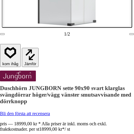
1
/
2
Jämför
Duschhörn JUNGBORN sette 90x90 svart klarglas
svängdörrar höger/vägg vänster smutsavvisande med
dörrknopp
Bli den första att recensera
pris — 18999,00 kr * Alla priser är inkl. moms och exkl.
fraktkostnader. per st
18999,00 kr
*
/
st