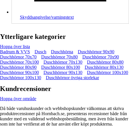
Skyddsangivelse/varningstext
Ytterligare kategorier
Hoppa över lista
Badrum & VVS
Dusch
Duschhörna
Duschhörnor 90x90
Duschhörnor 70x70
Duschhörnor 70x80
Duschhörnor 70x90
Duschhörnor 70x100
Duschhörnor 70x130
Duschhörnor 80x80
Duschhörnor 80x90
Duschhörnor 80x100
Duschhörnor 80x130
Duschhörnor 90x100
Duschhörnor 90x130
Duschhörnor 100x100
Duschhörnor 100x130
Duschhörnor övriga storlekar
Kundrecensioner
Hoppa över område
Då både varuhuskunder och webbshopskunder välkomnas att skriva
produktrecensioner på Hornbach.se, presenteras recensioner både från
kunder med en validerad webbshopsbeställning, men även från kunder
som inte har verifierat att de har använt eller köpt produkterna.