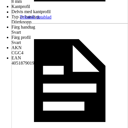
8 mm
Kantprofil
Delvis med kantprofil
Typ av handtag
Tekniskt datablad
Dörrknopp
Färg handtag
Svart
Färg profil
Svart
AKN
CGC4
EAN
4051879019422