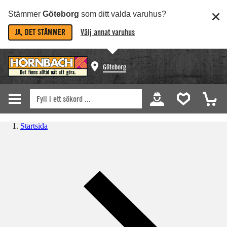
Stämmer
Göteborg
som ditt valda varuhus?
JA, DET STÄMMER
Välj annat varuhus
Göteborg
Startsida