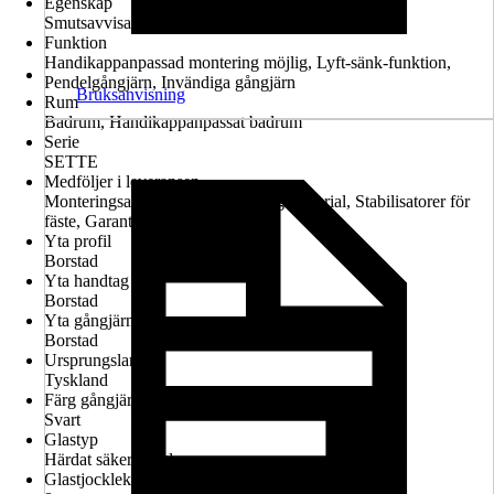
Egenskap
Smutsavvisande glasbeläggning, Konfigurerbar
Funktion
Handikappanpassad montering möjlig, Lyft-sänk-funktion,
Pendelgångjärn, Invändiga gångjärn
Bruksanvisning
Rum
Badrum, Handikappanpassat badrum
Serie
SETTE
Medföljer i leveransen
Monteringsanvisningar, Monteringsmaterial, Stabilisatorer för
fäste, Garantiintyg
Yta profil
Borstad
Yta handtag
Borstad
Yta gångjärn
Borstad
Ursprungsland
Tyskland
Färg gångjärn
Svart
Glastyp
Härdat säkerhetsglas
Glastjocklek