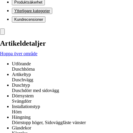
Produktsäkerhet
Ytterligare kategorier
Kundrecensioner
Artikeldetaljer
Hoppa över område
Utförande
Duschhörna
Artikeltyp
Duschvägg
Duschtyp
Duschdörr med sidovägg
Dörrsystem
Svängdörr
Installationstyp
Hörn
Hängning
Dörrstopp höger, Sidoväggfäste vänster
Glasdekor