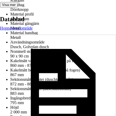
Klarglas
Handtag
Visa mer
Dörrknopp
Material profil
Datablad
Aluminium
Material gångjärn
Hoppa över område
Metall
Material handtag
Metall
Användningsområde
Dusch, Golvplan dusch
Nominell storlek i cm
90 x 90 cm
Kakelmått vänster (glasrutans mitt på fogen)
860 mm - 874 mm
Kakelmått höger (glasrutans mitt på fogen)
867 mm
Sektionsmått vänster (duschkabinmått)
872 mm - 886 mm
Sektionsmått höger (duschkabinmått)
883 mm
Ingångsbredd
795 mm
Höjd
2 000 mm