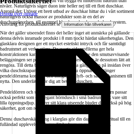
Produktsäkerhet
något som är intressant om du vill bygga ett hinderfritt badrum utan
nivåer. Naturligtvis säger duon inte heller nej till ett flott duschkar.
Apropå det: Utöver ett brett utbud av duschkar hittar du i vårt sortiment
Hoppa över område
naturligtvis också massor av produkter som är en del av
duschupplevelsen, till exempel blandare, duschar och duschsystem.
Ansvarig för produktsäkerhet se
.
Information från tillverkaren
När det gäller utseendet finns det heller inget att anmärka på gällande
denna delvis inramade produkt i 8 mm tjockt härdat säkerhetsglas. Den
glasklara designen ger ett mycket estetiskt intryck och får samtidigt
badrummet att verka större. De svarta sidoprofilerna ger hela
konstruktionen karaktär och stabilitet. Tack vare den smutsavvisande
beläggningen ser produkten alltid välhållen ut och är dessutom lätt att
rengöra. Till detta bidrar också de infällda gångjärnen på insidan över
vilka duschskrapan elegant glider. När du öppnar och stänger
pendeldörrarna kommer den integrerade lyft- och sänkmekanismen till
nytta. Den underlättar för dig att beträda duschen.
Pendeldörren och sidoväggen i serien SETTE från Jungborn passar
också perfekt som en elegant hörndusch i små badrum tack vare sitt
lilla öppningsdjup. Utöver sitt klara utseende bjuder den också på hög
säkerhet, gott om rörelsefrihet och komfort.
Denna duschavskärmning i klarglas gör din dagliga duschritual till en
fulländad upplevelse och ger ditt badrum en modern touch.