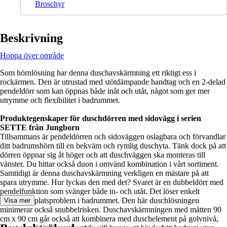
Broschyr
Beskrivning
Hoppa över område
Som hörnlösning har denna duschavskärmning ett riktigt ess i
rockärmen. Den är utrustad med stötdämpande handtag och en 2-delad
pendeldörr som kan öppnas både inåt och utåt, något som ger mer
utrymme och flexibilitet i badrummet.
Produktegenskaper för duschdörren med sidovägg i serien
SETTE från Jungborn
Tillsammans är pendeldörren och sidoväggen oslagbara och förvandlar
ditt badrumshörn till en bekväm och rymlig duschyta. Tänk dock på att
dörren öppnar sig åt höger och att duschväggen ska monteras till
vänster. Du hittar också duon i omvänd kombination i vårt sortiment.
Samtidigt är denna duschavskärmning verkligen en mästare på att
spara utrymme. Hur lyckas den med det? Svaret är en dubbeldörr med
pendelfunktion som svänger både in- och utåt. Det löser enkelt
eventuella platsproblem i badrummet. Den här duschlösningen
Visa mer
minimerar också snubbelrisken. Duschavskärmningen med måtten 90
cm x 90 cm går också att kombinera med duschelement på golvnivå,