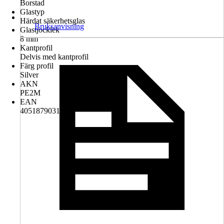
Borstad
Glastyp
Härdat säkerhetsglas
Bruksanvisning
Glastjocklek
8 mm
Kantprofil
Delvis med kantprofil
Färg profil
Silver
AKN
PE2M
EAN
4051879031615