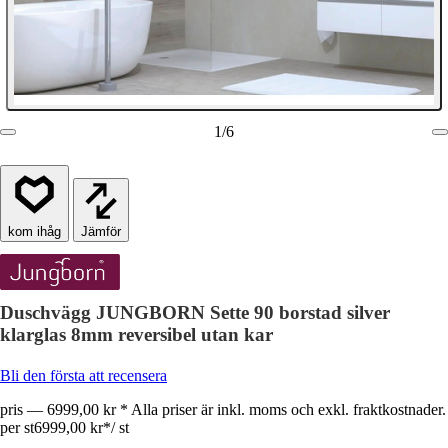
1
/
6
Jämför
Duschvägg JUNGBORN Sette 90 borstad silver
klarglas 8mm reversibel utan kar
Bli den första att recensera
pris — 6999,00 kr * Alla priser är inkl. moms och exkl. fraktkostnader.
per st
6999,00 kr
*
/
st