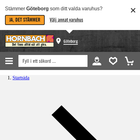
Stämmer
Göteborg
som ditt valda varuhus?
JA, DET STÄMMER
Välj annat varuhus
Göteborg
Startsida