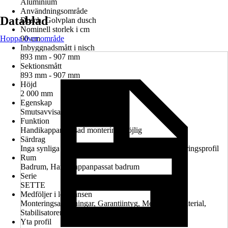
Aluminium
Användningsområde
Datablad
Dusch, Golvplan dusch
Nominell storlek i cm
Hoppa över område
90 cm
Inbyggnadsmått i nisch
893 mm - 907 mm
Sektionsmått
893 mm - 907 mm
Höjd
2 000 mm
Egenskap
Smutsavvisande glasbeläggning
Funktion
Handikappanpassad montering möjlig
Särdrag
Inga synliga skruvar på den fasta delens väggmonteringsprofil
Rum
Badrum, Handikappanpassat badrum
Serie
SETTE
Medföljer i leveransen
Monteringsanvisningar, Garantiintyg, Monteringsmaterial,
Stabilisatorer för fäste, Skarvprofil
Yta profil