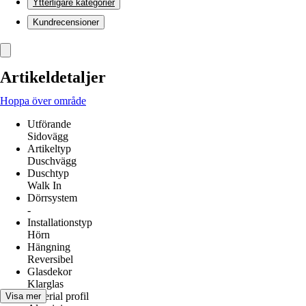
Ytterligare kategorier
Kundrecensioner
Artikeldetaljer
Hoppa över område
Utförande
Sidovägg
Artikeltyp
Duschvägg
Duschtyp
Walk In
Dörrsystem
-
Installationstyp
Hörn
Hängning
Reversibel
Glasdekor
Klarglas
Material profil
Visa mer