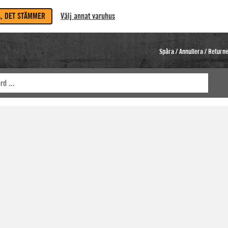
A, DET STÄMMER
Välj annat varuhus
Spåra / Annullera / Return