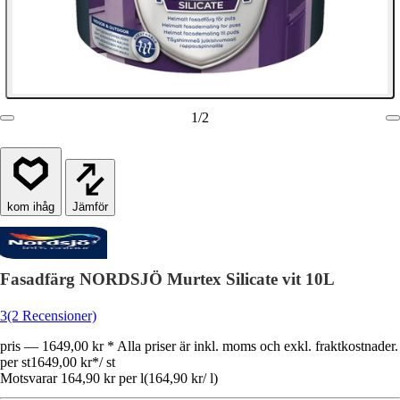
1
/
2
Jämför
Fasadfärg NORDSJÖ Murtex Silicate vit 10L
3
(2 Recensioner)
pris — 1649,00 kr * Alla priser är inkl. moms och exkl. fraktkostnader.
per st
1649,00 kr
*
/
st
Motsvarar 164,90 kr per l
(
164,90 kr
/
l
)