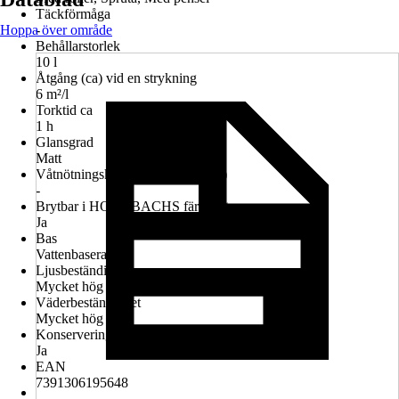
Täckförmåga
Hoppa över område
-
Behållarstorlek
10 l
Åtgång (ca) vid en strykning
6 m²/l
Torktid ca
1 h
Glansgrad
Matt
Våtnötningsklass (enl. EN 13300)
-
Brytbar i HORNBACHS färgcenter
Ja
Bas
Vattenbaserad
Ljusbeständighet
Mycket hög
Väderbeständighet
Mycket hög
Konserveringsmedelsfri
Ja
EAN
7391306195648