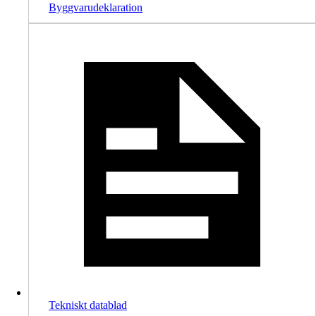
Byggvarudeklaration
Tekniskt datablad