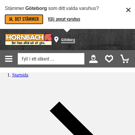
Stämmer
Göteborg
som ditt valda varuhus?
JA, DET STÄMMER
Välj annat varuhus
Göteborg
Startsida