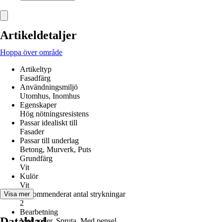
Artikeldetaljer
Hoppa över område
Artikeltyp
Fasadfärg
Användningsmiljö
Utomhus, Inomhus
Egenskaper
Hög nötningsresistens
Passar idealiskt till
Fasader
Passar till underlag
Betong, Murverk, Puts
Grundfärg
Vit
Kulör
Vit
Rekommenderat antal strykningar
Visa mer
2
Bearbetning
Datablad
Med roller, Spruta, Med pensel