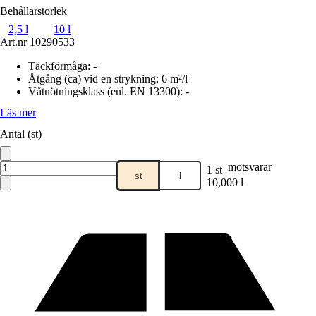
Behållarstorlek
2,5 l
10 l
Art.nr
10290533
Täckförmåga
:
-
Åtgång (ca) vid en strykning
:
6 m²/l
Våtnötningsklass (enl. EN 13300)
:
-
Läs mer
Antal (st)
motsvarar
1 st
st
l
10,000 l