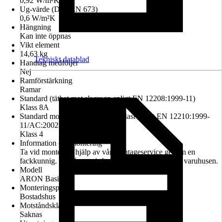
0,92 W/m²K
Ug-värde (DIN EN 673)
0,6 W/m²K
Hängning
Kan inte öppnas
Vikt element
14,63 kg
Tekniskt datablad
Handtag medföljer
Nej
Ramförstärkning
Ramar
Standard (täthet mot slagregn enligt EN 12208:1999-11)
Klass 8A
Standard motståndskraft mot vindlast enligt EN 12210:1999-
11/AC:2002-08
Klass 4
Information om montering
Ta vid montering hjälp av vår montageservice genom en
fackkunnig. Du får mer information av våra säljare i varuhusen.
Modell
ARON Basic +
Monteringsplats
Bostadshus
Motståndsklass
Saknas