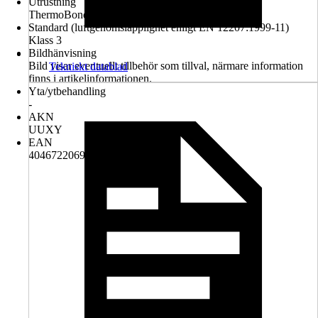
Utrustning
ThermoBond - varmkant rutprofil
Standard (luftgenomsläpplighet enligt EN 12207:1999-11)
Klass 3
Bildhänvisning
Bild visar eventuellt tillbehör som tillval, närmare information
Tekniskt datablad
finns i artikelinformationen.
Yta/ytbehandling
-
AKN
UUXY
EAN
4046722069532