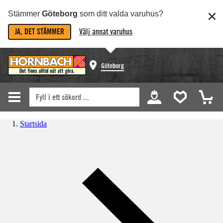
Stämmer
Göteborg
som ditt valda varuhus?
JA, DET STÄMMER
Välj annat varuhus
Göteborg
Startsida