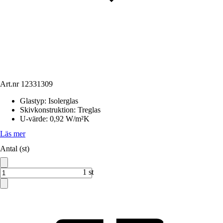
Art.nr
12331309
Glastyp
:
Isolerglas
Skivkonstruktion
:
Treglas
U-värde
:
0,92 W/m²K
Läs mer
Antal (st)
1 st