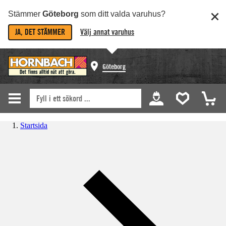
Stämmer
Göteborg
som ditt valda varuhus?
JA, DET STÄMMER
Välj annat varuhus
Göteborg
Startsida