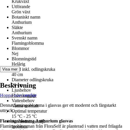
Krukväxt
Utförande
Grön växt
Botaniskt namn
Anthurium
Släkte
Anthurium
Svenskt namn
Flamingoblomma
Blommor
Nej
Blomningstid
Helårig
Höjd inkl. odlingskruka
Visa mer
40 cm
Diameter odlingskruka
Beskrivning
20 cm
Ljusbehov
Hoppa över område
Halvskuggigt
Vattenbehov
Denna flamingoblomma i glasvas ger ett modernt och färgstarkt
Vattna normalt
uttryck.
Optimal temperatur
15 °C - 25 °C
Flamingoblomma Anthurium glasvas
Användningsmiljö
Flamingoblomman från FloraSelf är planterad i vatten med frilagda
Inomhus