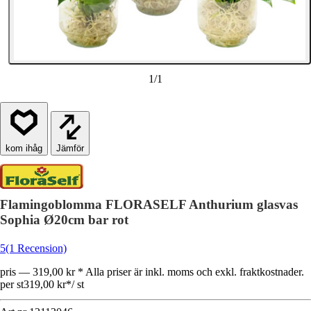
1
/
1
Jämför
Flamingoblomma FLORASELF Anthurium glasvas
Sophia Ø20cm bar rot
5
(1 Recension)
pris — 319,00 kr * Alla priser är inkl. moms och exkl. fraktkostnader.
per st
319,00 kr
*
/
st