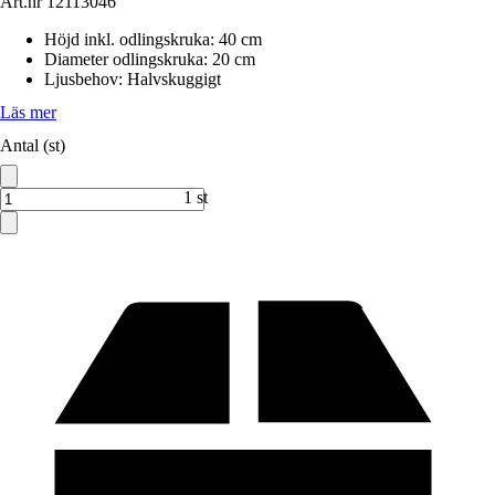
Art.nr
12113046
Höjd inkl. odlingskruka
:
40 cm
Diameter odlingskruka
:
20 cm
Ljusbehov
:
Halvskuggigt
Läs mer
Antal (st)
1 st