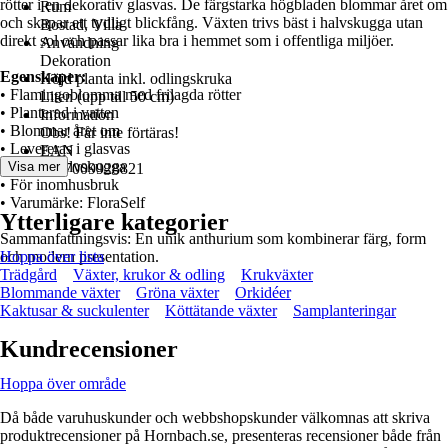
rötter i en dekorativ glasvas. De färgstarka högbladen blommar året om
Rum
och skapar ett tydligt blickfång. Växten trivs bäst i halvskugga utan
Bostad, Villa
direkt sol och passar lika bra i hemmet som i offentliga miljöer.
Användning
Dekoration
Egenskaper:
Höjd planta inkl. odlingskruka
• Flamingoblomma med frilagda rötter
Liten (upp till 50 cm)
• Planterad i vatten
Information
• Blommar året om
Obs! Får inte förtäras!
• Levereras i glasvas
EAN
• Trivs i halvskugga
Visa mer
2007009928821
• För inomhusbruk
• Varumärke: FloraSelf
Ytterligare kategorier
Sammanfattningsvis: En unik anthurium som kombinerar färg, form
och modern presentation.
Hoppa över lista
Trädgård
Växter, krukor & odling
Krukväxter
Blommande växter
Gröna växter
Orkidéer
Kaktusar & suckulenter
Köttätande växter
Samplanteringar
Kundrecensioner
Hoppa över område
Då både varuhuskunder och webbshopskunder välkomnas att skriva
produktrecensioner på Hornbach.se, presenteras recensioner både från