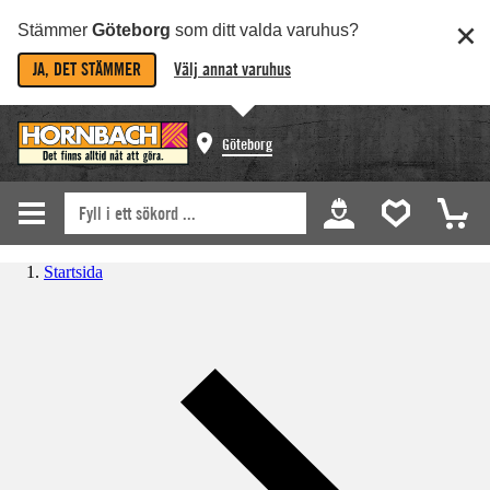
Stämmer
Göteborg
som ditt valda varuhus?
JA, DET STÄMMER
Välj annat varuhus
Göteborg
Startsida