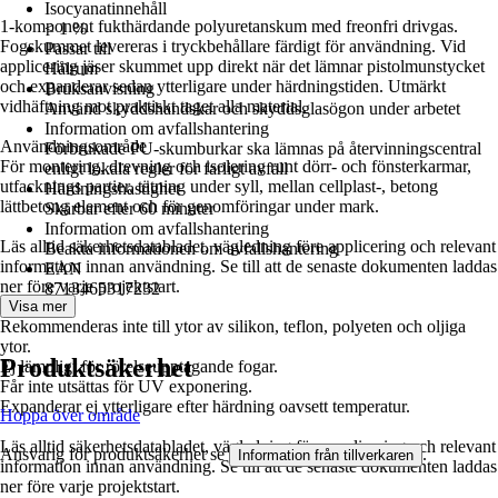
Isocyanatinnehåll
1-komponent fukthärdande polyuretanskum med freonfri drivgas.
< 1 %
Fogskummet levereras i tryckbehållare färdigt för användning. Vid
Passar till
applicering jäser skummet upp direkt när det lämnar pistolmunstycket
Hålrum
och expanderar sedan ytterligare under härdningstiden. Utmärkt
Bruksanvisning
vidhäftning mot praktiskt taget alla material.
Använd skyddshandskar och skyddsglasögon under arbetet
Information om avfallshantering
Användningsområde
Förbrukade PU-skumburkar ska lämnas på återvinningscentral
För montering, drevning och isolering runt dörr- och fönsterkarmar,
enligt lokala regler för farligt avfall
utfacknings partier, tätning under syll, mellan cellplast-, betong
Härdningshastighet
lättbetong element och för genomföringar under mark.
Skärbar efter 60 minuter
Information om avfallshantering
Läs alltid säkerhetsdatabladet, vägledning före applicering och relevant
Beakta informationen om avfallshantering
information innan användning. Se till att de senaste dokumenten laddas
EAN
ner före varje projektstart.
8713465317232
Visa mer
Rekommenderas inte till ytor av silikon, teflon, polyeten och oljiga
ytor.
Produktsäkerhet
Ej lämpligt för rörelseupptagande fogar.
Får inte utsättas för UV exponering.
Expanderar ej ytterligare efter härdning oavsett temperatur.
Hoppa över område
Läs alltid säkerhetsdatabladet, vägledning före applicering och relevant
Ansvarig för produktsäkerhet se
.
Information från tillverkaren
information innan användning. Se till att de senaste dokumenten laddas
ner före varje projektstart.