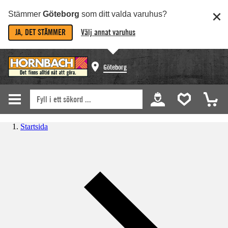
Stämmer
Göteborg
som ditt valda varuhus?
JA, DET STÄMMER
Välj annat varuhus
Göteborg
Startsida