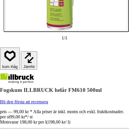
1
/
1
Jämför
Fogskum ILLBRUCK helår FM610 500ml
Bli den första att recensera
pris — 99,00 kr * Alla priser är inkl. moms och exkl. fraktkostnader.
per st
99,00 kr
*
/
st
Motsvarar 198,00 kr per l
(
198,00 kr
/
l
)