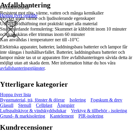
Avfallshantering
Produktfördelar
Resistent mot röta, värme, vatten och många kemikalier
Hoppa över område
Mycket goda värme och ljudisolerande egenskaper
Utmärkt vidhäftning mot praktiskt taget alla material
Snabbhärdande formulering: Skummet är klibbfritt inom 10 minuter
och kan skäras eller trimmas inom 60 minuter
Kan användas i temperaturer ner till -10°C
Elektriska apparater, batterier, laddningsbara batterier och lampor får
inte slängas i hushållsavfallet. Batterier, laddningsbara batterier och
lampor måste tas ut ur apparaten före avfallshanteringen såvida detta är
möjligt utan att skada dem. Mer information hittar du hos våra
avfallshanteringstjänster
.
Ytterligare kategorier
Hoppa över lista
Byggmaterial, trä, fönster & dörrar
Isolering
Fogskum & drev
Glasull
Stenull
Cellplast
Ångspärr
Luftspaltskivor & vindskyddsdukar
Verktyg & tillbehör - isolering
Grund- & markisolering
Kantelement
PIR-isolering
Kundrecensioner