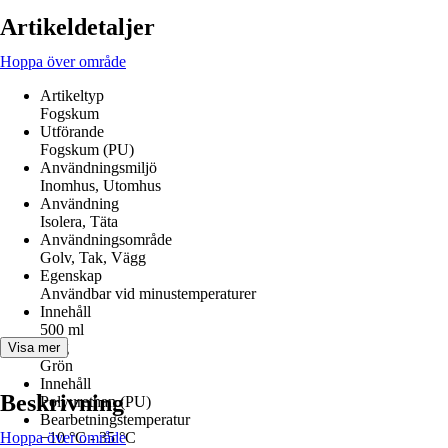
Artikeldetaljer
Hoppa över område
Artikeltyp
Fogskum
Utförande
Fogskum (PU)
Användningsmiljö
Inomhus, Utomhus
Användning
Isolera, Täta
Användningsområde
Golv, Tak, Vägg
Egenskap
Användbar vid minustemperaturer
Innehåll
500 ml
Färg
Visa mer
Grön
Innehåll
Beskrivning
Polyurethan (PU)
Bearbetningstemperatur
Hoppa över område
−10 °C - 35 °C