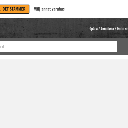
A, DET STÄMMER
Välj annat varuhus
Spåra / Annullera / Return