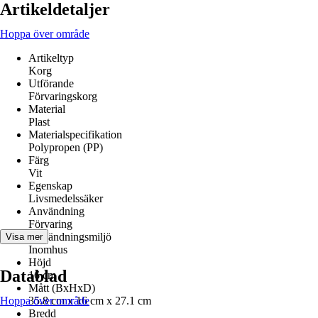
Artikeldetaljer
Hoppa över område
Artikeltyp
Korg
Utförande
Förvaringskorg
Material
Plast
Materialspecifikation
Polypropen (PP)
Färg
Vit
Egenskap
Livsmedelssäker
Användning
Förvaring
Användningsmiljö
Visa mer
Inomhus
Höjd
Datablad
16 cm
Mått (BxHxD)
Hoppa över område
35.8 cm x 16 cm x 27.1 cm
Bredd