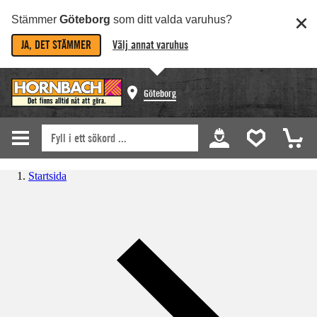
Stämmer
Göteborg
som ditt valda varuhus?
JA, DET STÄMMER
Välj annat varuhus
Göteborg
Startsida