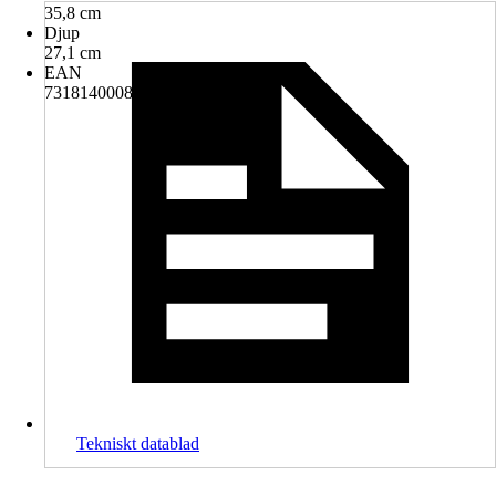
35,8 cm
Djup
27,1 cm
EAN
7318140008521
Tekniskt datablad