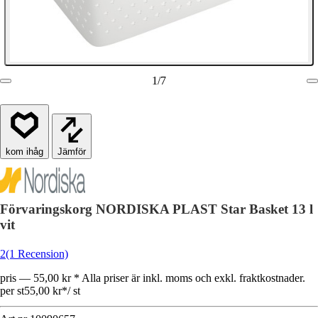
1
/
7
Jämför
Förvaringskorg NORDISKA PLAST Star Basket 13 l
vit
2
(1 Recension)
pris — 55,00 kr * Alla priser är inkl. moms och exkl. fraktkostnader.
per st
55,00 kr
*
/
st