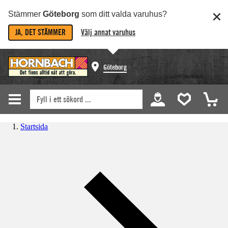
Stämmer
Göteborg
som ditt valda varuhus?
JA, DET STÄMMER
Välj annat varuhus
Göteborg
Startsida