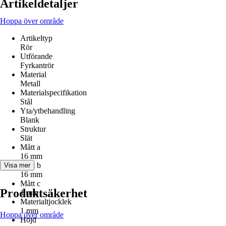
Artikeldetaljer
Hoppa över område
Artikeltyp
Rör
Utförande
Fyrkantrör
Material
Metall
Materialspecifikation
Stål
Yta/ytbehandling
Blank
Struktur
Slät
Mått a
16 mm
Mått b
Visa mer
16 mm
Mått c
Produktsäkerhet
1 mm
Materialtjocklek
1 mm
Hoppa över område
Höjd