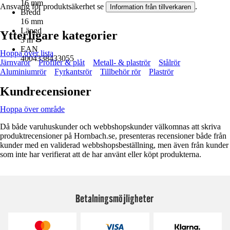
16 mm
Ansvarig för produktsäkerhet se
.
Information från tillverkaren
Bredd
16 mm
Längd
Ytterligare kategorier
3 m
EAN
Hoppa över lista
4004338433055
Järnvaror
Profiler & plåt
Metall- & plaströr
Stålrör
Aluminiumrör
Fyrkantsrör
Tillbehör rör
Plaströr
Kundrecensioner
Hoppa över område
Då både varuhuskunder och webbshopskunder välkomnas att skriva
produktrecensioner på Hornbach.se, presenteras recensioner både från
kunder med en validerad webbshopsbeställning, men även från kunder
som inte har verifierat att de har använt eller köpt produkterna.
Betalningsmöjligheter