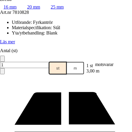
16 mm
20 mm
25 mm
Art.nr
7810828
Utförande
:
Fyrkantrör
Materialspecifikation
:
Stål
Yta/ytbehandling
:
Blank
Läs mer
Antal (st)
motsvarar
1 st
st
m
3,00 m