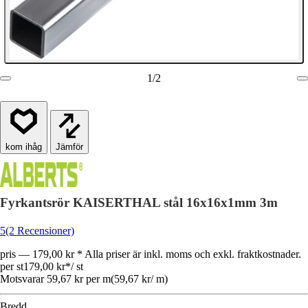
1
/
2
Jämför
Fyrkantsrör KAISERTHAL stål 16x16x1mm 3m
5
(2 Recensioner)
pris — 179,00 kr * Alla priser är inkl. moms och exkl. fraktkostnader.
per st
179,00 kr
*
/
st
Motsvarar 59,67 kr per m
(
59,67 kr
/
m
)
Bredd