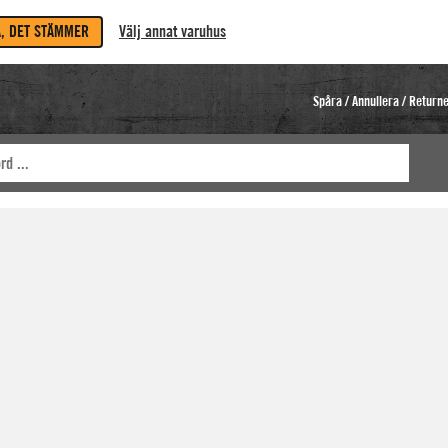
A, DET STÄMMER
Välj annat varuhus
Spåra / Annullera / Return