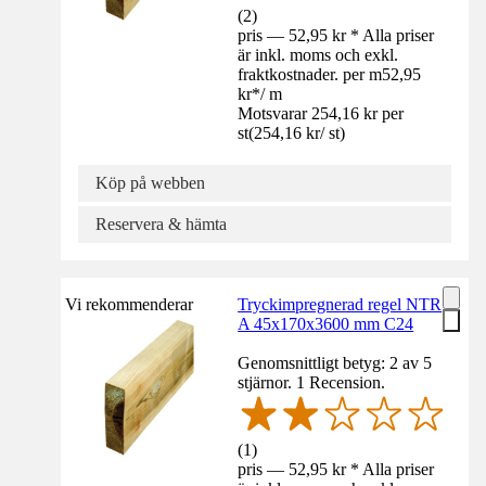
(
2
)
pris — 52,95 kr * Alla priser
är inkl. moms och exkl.
fraktkostnader. per m
52,95
kr
*
/
m
Motsvarar 254,16 kr per
st
(
254,16 kr
/
st
)
Köp på webben
Reservera & hämta
Vi rekommenderar
Tryckimpregnerad regel NTR
A 45x170x3600 mm C24
Genomsnittligt betyg: 2 av 5
stjärnor. 1 Recension.
(
1
)
pris — 52,95 kr * Alla priser