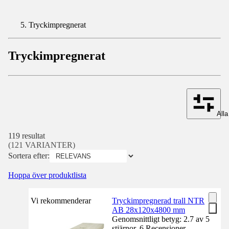
Tryckimpregnerat
Tryckimpregnerat
Alla 
119 resultat
(121 VARIANTER)
Sortera efter:
Hoppa över produktlista
Vi rekommenderar
Tryckimpregnerad trall NTR
AB 28x120x4800 mm
Genomsnittligt betyg: 2.7 av 5
stjärnor. 6 Recensioner.