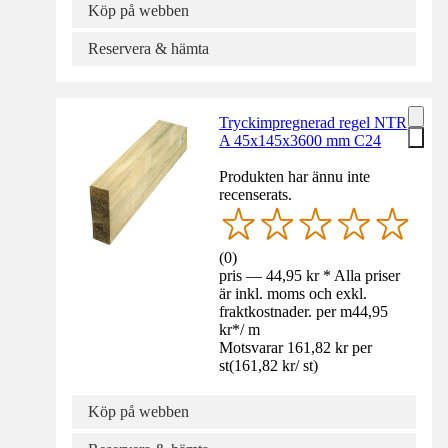
Köp på webben
Reservera & hämta
Tryckimpregnerad regel NTR
A 45x145x3600 mm C24
Produkten har ännu inte
recenserats.
(
0
)
pris — 44,95 kr * Alla priser
är inkl. moms och exkl.
fraktkostnader. per m
44,95
kr
*
/
m
Motsvarar 161,82 kr per
st
(
161,82 kr
/
st
)
Köp på webben