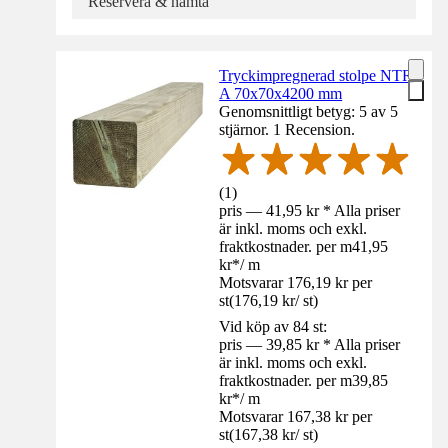
Reservera & hämta
Tryckimpregnerad stolpe NTR
A 70x70x4200 mm
Genomsnittligt betyg: 5 av 5
stjärnor. 1 Recension.
(
1
)
pris — 41,95 kr * Alla priser
är inkl. moms och exkl.
fraktkostnader. per m
41,95
kr
*
/
m
Motsvarar 176,19 kr per
st
(
176,19 kr
/
st
)
Vid köp av 84 st:
pris — 39,85 kr * Alla priser
är inkl. moms och exkl.
fraktkostnader. per m
39,85
kr
*
/
m
Motsvarar 167,38 kr per
st
(
167,38 kr
/
st
)