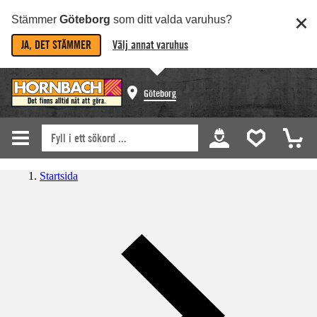
Stämmer
Göteborg
som ditt valda varuhus?
JA, DET STÄMMER
Välj annat varuhus
Göteborg
Startsida