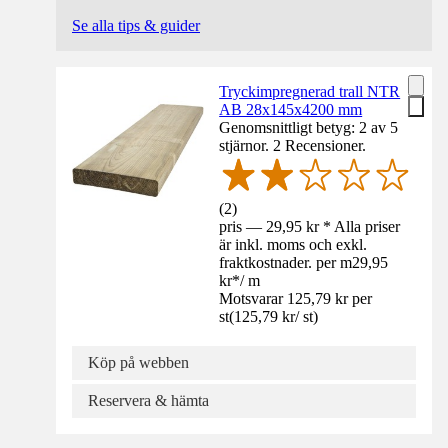
Se alla tips & guider
Tryckimpregnerad trall NTR
AB 28x145x4200 mm
Genomsnittligt betyg: 2 av 5
stjärnor. 2 Recensioner.
(
2
)
pris — 29,95 kr * Alla priser
är inkl. moms och exkl.
fraktkostnader. per m
29,95
kr
*
/
m
Motsvarar 125,79 kr per
st
(
125,79 kr
/
st
)
Köp på webben
Reservera & hämta