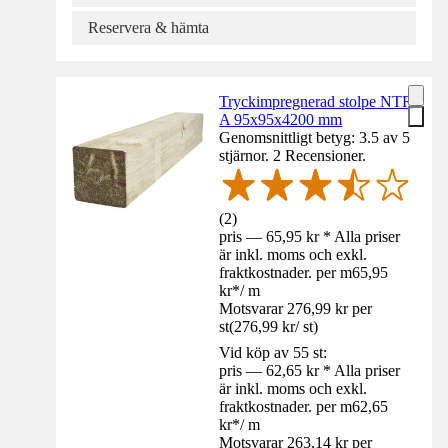
Reservera & hämta
Tryckimpregnerad stolpe NTR
A 95x95x4200 mm
Genomsnittligt betyg: 3.5 av 5
stjärnor. 2 Recensioner.
(
2
)
pris — 65,95 kr * Alla priser
är inkl. moms och exkl.
fraktkostnader. per m
65,95
kr
*
/
m
Motsvarar 276,99 kr per
st
(
276,99 kr
/
st
)
Vid köp av 55 st:
pris — 62,65 kr * Alla priser
är inkl. moms och exkl.
fraktkostnader. per m
62,65
kr
*
/
m
Motsvarar 263,14 kr per