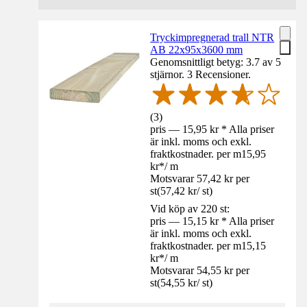
Tryckimpregnerad trall NTR
AB 22x95x3600 mm
Genomsnittligt betyg: 3.7 av 5
stjärnor. 3 Recensioner.
(
3
)
pris — 15,95 kr * Alla priser
är inkl. moms och exkl.
fraktkostnader. per m
15,95
kr
*
/
m
Motsvarar 57,42 kr per
st
(
57,42 kr
/
st
)
Vid köp av 220 st:
pris — 15,15 kr * Alla priser
är inkl. moms och exkl.
fraktkostnader. per m
15,15
kr
*
/
m
Motsvarar 54,55 kr per
st
(
54,55 kr
/
st
)