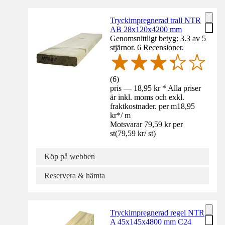
Tryckimpregnerad trall NTR
AB 28x120x4200 mm
Genomsnittligt betyg: 3.3 av 5
stjärnor. 6 Recensioner.
(
6
)
pris — 18,95 kr * Alla priser
är inkl. moms och exkl.
fraktkostnader. per m
18,95
kr
*
/
m
Motsvarar 79,59 kr per
st
(
79,59 kr
/
st
)
Köp på webben
Reservera & hämta
Tryckimpregnerad regel NTR
A 45x145x4800 mm C24