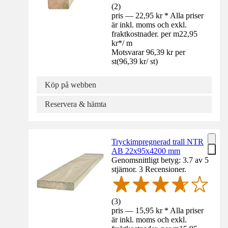
(
2
)
pris — 22,95 kr * Alla priser
är inkl. moms och exkl.
fraktkostnader. per m
22,95
kr
*
/
m
Motsvarar 96,39 kr per
st
(
96,39 kr
/
st
)
Köp på webben
Reservera & hämta
Tryckimpregnerad trall NTR
AB 22x95x4200 mm
Genomsnittligt betyg: 3.7 av 5
stjärnor. 3 Recensioner.
(
3
)
pris — 15,95 kr * Alla priser
är inkl. moms och exkl.