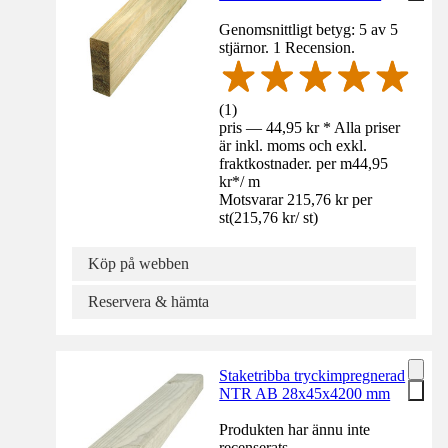
Genomsnittligt betyg: 5 av 5
stjärnor. 1 Recension.
(
1
)
pris — 44,95 kr * Alla priser
är inkl. moms och exkl.
fraktkostnader. per m
44,95
kr
*
/
m
Motsvarar 215,76 kr per
st
(
215,76 kr
/
st
)
Köp på webben
Reservera & hämta
Staketribba tryckimpregnerad
NTR AB 28x45x4200 mm
Produkten har ännu inte
recenserats.