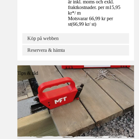
är inkl. moms och exkl.
fraktkostnader. per m
15,95
kr
*
/
m
Motsvarar 66,99 kr per
st
(
66,99 kr
/
st
)
Köp på webben
Reservera & hämta
Tips & råd