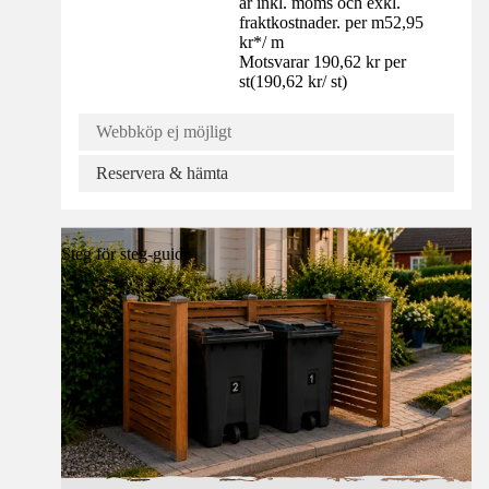
är inkl. moms och exkl.
fraktkostnader. per m
52,95
kr
*
/
m
Motsvarar 190,62 kr per
st
(
190,62 kr
/
st
)
Webbköp ej möjligt
Reservera & hämta
Steg för steg-guide