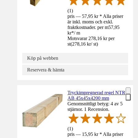
(
1
)
pris — 57,95 kr * Alla priser
är inkl. moms och exkl.
fraktkostnader. per m
57,95
kr
*
/
m
Motsvarar 278,16 kr per
st
(
278,16 kr
/
st
)
Köp på webben
Reservera & hämta
Tryckimpregnerad regel NTR
AB 45x45x4200 mm
Genomsnittligt betyg: 4 av 5
stjärnor. 1 Recension.
(
1
)
pris — 15,95 kr * Alla priser