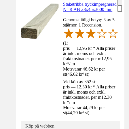
Staketribba tryckimpregnerad
NTR AB 28x45x3600 mm
Genomsnittligt betyg: 3 av 5
stjärnor. 1 Recension.
(
1
)
pris — 12,95 kr * Alla priser
är inkl. moms och exkl.
fraktkostnader. per m
12,95
kr
*
/
m
Motsvarar 46,62 kr per
st
(
46,62 kr
/
st
)
Vid köp av 352 st:
pris — 12,30 kr * Alla priser
är inkl. moms och exkl.
fraktkostnader. per m
12,30
kr
*
/
m
Motsvarar 44,29 kr per
st
(
44,29 kr
/
st
)
Köp på webben