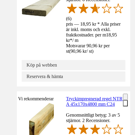
(
6
)
pris — 18,95 kr * Alla priser
är inkl. moms och exkl.
fraktkostnader. per m
18,95
kr
*
/
m
Motsvarar 90,96 kr per
st
(
90,96 kr
/
st
)
Köp på webben
Reservera & hämta
Vi rekommenderar
Tryckimpregnerad regel NTR
A 45x170x4800 mm C24
Genomsnittligt betyg: 3 av 5
stjärnor. 2 Recensioner.