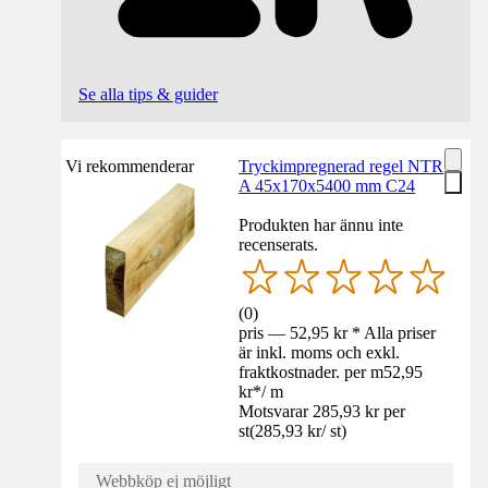
Se alla tips & guider
Vi rekommenderar
Tryckimpregnerad regel NTR
A 45x170x5400 mm C24
Produkten har ännu inte
recenserats.
(
0
)
pris — 52,95 kr * Alla priser
är inkl. moms och exkl.
fraktkostnader. per m
52,95
kr
*
/
m
Motsvarar 285,93 kr per
st
(
285,93 kr
/
st
)
Webbköp ej möjligt