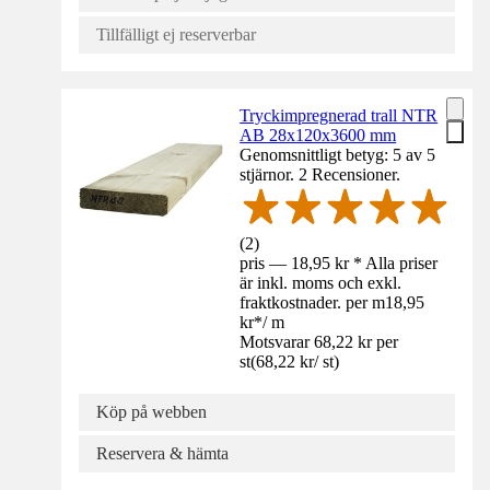
Tillfälligt ej reserverbar
Tryckimpregnerad trall NTR
AB 28x120x3600 mm
Genomsnittligt betyg: 5 av 5
stjärnor. 2 Recensioner.
(
2
)
pris — 18,95 kr * Alla priser
är inkl. moms och exkl.
fraktkostnader. per m
18,95
kr
*
/
m
Motsvarar 68,22 kr per
st
(
68,22 kr
/
st
)
Köp på webben
Reservera & hämta