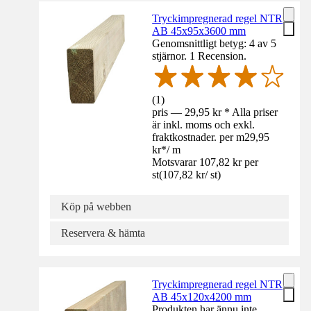
Tryckimpregnerad regel NTR
AB 45x95x3600 mm
Genomsnittligt betyg: 4 av 5
stjärnor. 1 Recension.
(
1
)
pris — 29,95 kr * Alla priser
är inkl. moms och exkl.
fraktkostnader. per m
29,95
kr
*
/
m
Motsvarar 107,82 kr per
st
(
107,82 kr
/
st
)
Köp på webben
Reservera & hämta
Tryckimpregnerad regel NTR
AB 45x120x4200 mm
Produkten har ännu inte