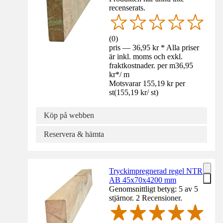
recenserats.
(
0
)
pris — 36,95 kr * Alla priser
är inkl. moms och exkl.
fraktkostnader. per m
36,95
kr
*
/
m
Motsvarar 155,19 kr per
st
(
155,19 kr
/
st
)
Köp på webben
Reservera & hämta
Tryckimpregnerad regel NTR
AB 45x70x4200 mm
Genomsnittligt betyg: 5 av 5
stjärnor. 2 Recensioner.