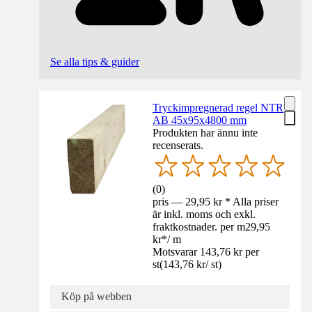
Se alla tips & guider
Tryckimpregnerad regel NTR
AB 45x95x4800 mm
Produkten har ännu inte
recenserats.
(
0
)
pris — 29,95 kr * Alla priser
är inkl. moms och exkl.
fraktkostnader. per m
29,95
kr
*
/
m
Motsvarar 143,76 kr per
st
(
143,76 kr
/
st
)
Köp på webben