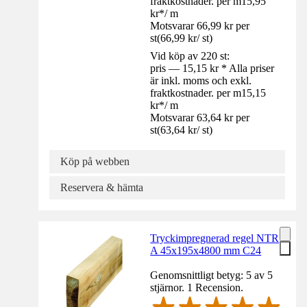
fraktkostnader. per m
15,95
kr
*
/
m
Motsvarar 66,99 kr per
st
(
66,99 kr
/
st
)
Vid köp av 220 st:
pris — 15,15 kr * Alla priser
är inkl. moms och exkl.
fraktkostnader. per m
15,15
kr
*
/
m
Motsvarar 63,64 kr per
st
(
63,64 kr
/
st
)
Köp på webben
Reservera & hämta
Tryckimpregnerad regel NTR
A 45x195x4800 mm C24
Genomsnittligt betyg: 5 av 5
stjärnor. 1 Recension.