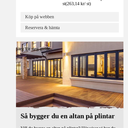
st
(
263,14 kr
/
st
)
Köp på webben
Reservera & hämta
Steg för steg-guide
Så bygger du en altan på plintar