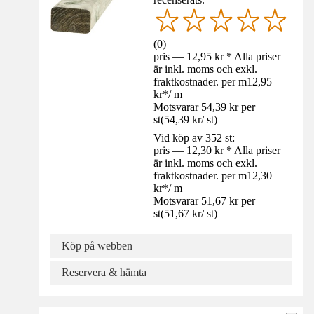
(
0
)
pris — 12,95 kr * Alla priser
är inkl. moms och exkl.
fraktkostnader. per m
12,95
kr
*
/
m
Motsvarar 54,39 kr per
st
(
54,39 kr
/
st
)
Vid köp av 352 st:
pris — 12,30 kr * Alla priser
är inkl. moms och exkl.
fraktkostnader. per m
12,30
kr
*
/
m
Motsvarar 51,67 kr per
st
(
51,67 kr
/
st
)
Köp på webben
Reservera & hämta