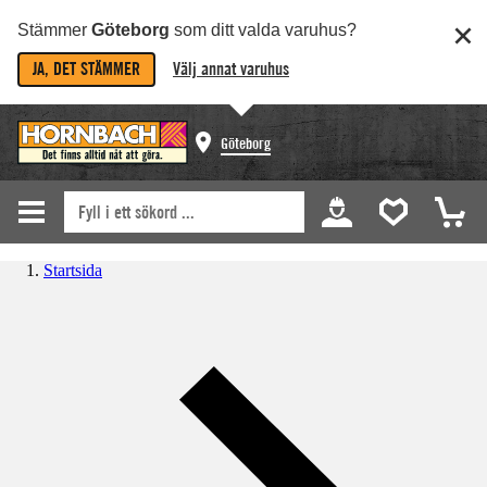
Stämmer
Göteborg
som ditt valda varuhus?
JA, DET STÄMMER
Välj annat varuhus
Göteborg
Startsida