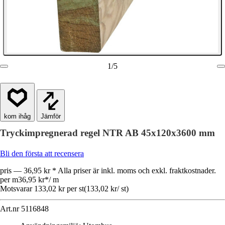
1
/
5
Jämför
Tryckimpregnerad regel NTR AB 45x120x3600 mm
Bli den första att recensera
pris — 36,95 kr * Alla priser är inkl. moms och exkl. fraktkostnader.
per m
36,95 kr
*
/
m
Motsvarar 133,02 kr per st
(
133,02 kr
/
st
)
Art.nr
5116848