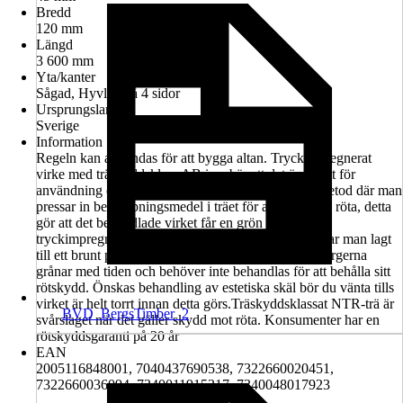
Bredd
120 mm
Längd
3 600 mm
Yta/kanter
Sågad, Hyvlad på 4 sidor
Ursprungsland
Sverige
Information
Regeln kan användas för att bygga altan. Tryckimpregnerat
virke med träskyddsklass AB innebär att det är avsett för
användning ovan mark. Tryckimpregnering är en metod där man
pressar in bekämpningsmedel i träet för att motverka röta, detta
gör att det behandlade virket får en grön nyans. Viss
tryckimpregnerat virke finns äveni brun nyans, då har man lagt
till ett brunt pigment i impregneringsmedlet. Båda färgerna
grånar med tiden och behöver inte behandlas för att behålla sitt
rötskydd. Önskas behandling av estetiska skäl bör du vänta tills
virket är helt torrt innan detta görs.Träskyddsklassat NTR-trä är
BVD_BergsTimber_2
svårslaget när det gäller skydd mot röta. Konsumenter har en
rötskyddsgaranti på 20 år
EAN
2005116848001, 7040437690538, 7322660020451,
7322660036094, 7340011915317, 7340048017923