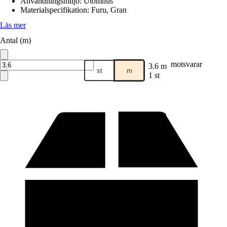
Användningsmiljö
:
Utomhus
Materialspecifikation
:
Furu, Gran
Läs mer
Antal (m)
motsvarar
3.6 m
st
m
1 st