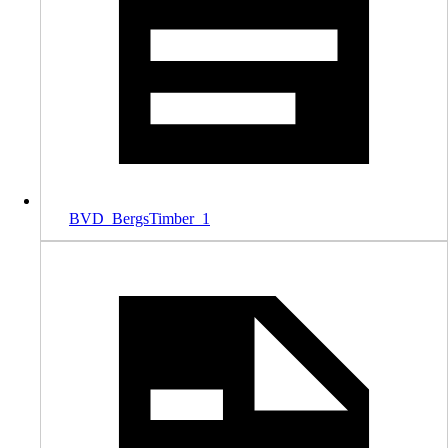
BVD_BergsTimber_1