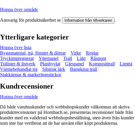
Hoppa över område
Ansvarig för produktsäkerhet se
.
Information från tillverkaren
Ytterligare kategorier
Hoppa över lista
Byggmaterial, trä, fönster & dörrar
Virke
Reglar
Tryckimpregnerat
Ytterpanel
Trall
Läkt
Råspont
Trälister & listverk
Planhyvlat
Glespanel
Komposittrall
Limträ
Värmebehandlat trä
Sibirisk lärk
Bangkirai trall
Stakkäppar & markeringsstickor
Kundrecensioner
Hoppa över område
Då både varuhuskunder och webbshopskunder välkomnas att skriva
produktrecensioner på Hornbach.se, presenteras recensioner både från
kunder med en validerad webbshopsbeställning, men även från kunder
som inte har verifierat att de har använt eller köpt produkterna.