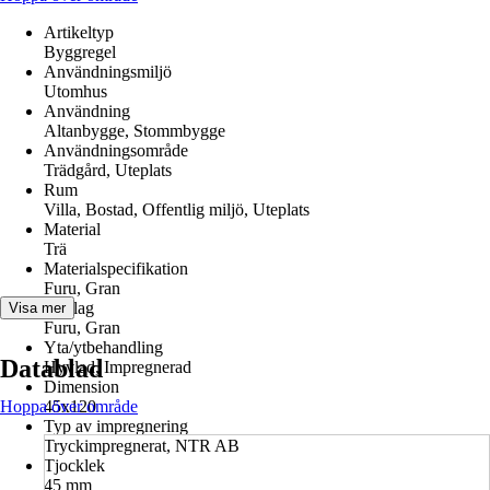
Artikeltyp
Byggregel
Användningsmiljö
Utomhus
Användning
Altanbygge, Stommbygge
Användningsområde
Trädgård, Uteplats
Rum
Villa, Bostad, Offentlig miljö, Uteplats
Material
Trä
Materialspecifikation
Furu, Gran
Träslag
Visa mer
Furu, Gran
Yta/ytbehandling
Datablad
Hyvlad, Impregnerad
Dimension
Hoppa över område
45x120
Typ av impregnering
Tryckimpregnerat, NTR AB
Tjocklek
45 mm