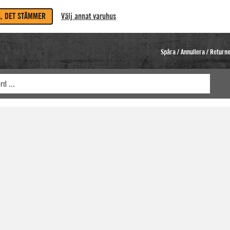
A, DET STÄMMER
Välj annat varuhus
Spåra / Annullera / Return