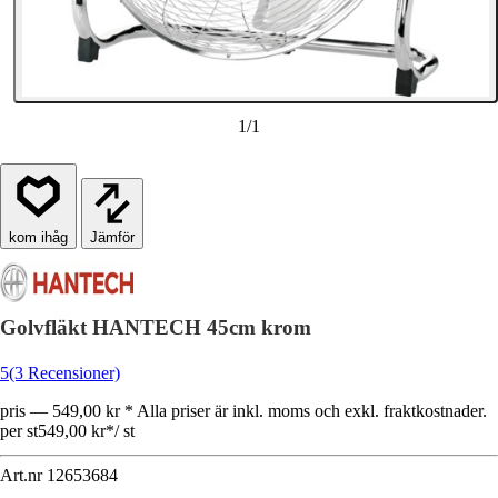
1
/
1
Jämför
Golvfläkt HANTECH 45cm krom
5
(3 Recensioner)
pris — 549,00 kr * Alla priser är inkl. moms och exkl. fraktkostnader.
per st
549,00 kr
*
/
st
Art.nr
12653684