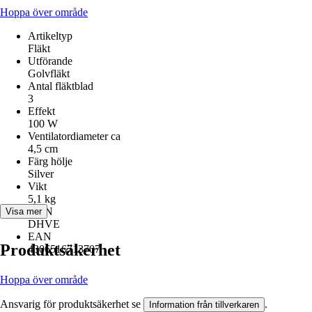
Hoppa över område
Artikeltyp
Fläkt
Utförande
Golvfläkt
Antal fläktblad
3
Effekt
100 W
Ventilatordiameter ca
4,5 cm
Färg hölje
Silver
Vikt
5,1 kg
AKN
Visa mer
DHVE
EAN
Produktsäkerhet
4306516713707
Hoppa över område
Ansvarig för produktsäkerhet se
.
Information från tillverkaren