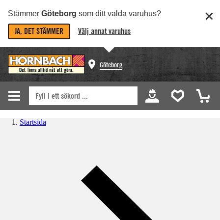
Stämmer
Göteborg
som ditt valda varuhus?
JA, DET STÄMMER
Välj annat varuhus
Göteborg
Startsida