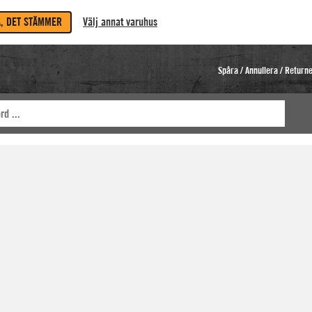
A, DET STÄMMER
Välj annat varuhus
Spåra / Annullera / Return