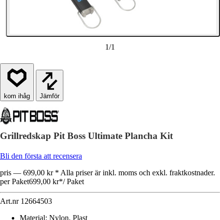
1
/
1
Jämför
Grillredskap Pit Boss Ultimate Plancha Kit
Bli den första att recensera
pris — 699,00 kr * Alla priser är inkl. moms och exkl. fraktkostnader.
per Paket
699,00 kr
*
/
Paket
Art.nr
12664503
Material
:
Nylon, Plast