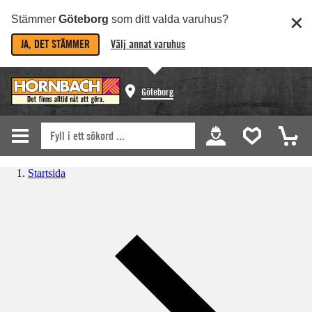
Stämmer
Göteborg
som ditt valda varuhus?
JA, DET STÄMMER
Välj annat varuhus
Göteborg
Startsida