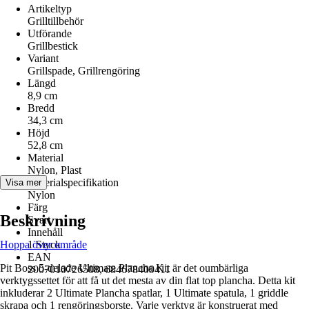
Artikeltyp
Grilltillbehör
Utförande
Grillbestick
Variant
Grillspade, Grillrengöring
Längd
8,9 cm
Bredd
34,3 cm
Höjd
52,8 cm
Material
Nylon, Plast
Materialspecifikation
Visa mer
Nylon
Färg
Beskrivning
Svart
Innehåll
Hoppa över område
1 Styck
EAN
Pit Boss 5-delade Ultimate Plancha Kit är det oumbärliga
2007010726508, 684678409411
verktygssettet för att få ut det mesta av din flat top plancha. Detta kit
inkluderar 2 Ultimate Plancha spatlar, 1 Ultimate spatula, 1 griddle
skrapa och 1 rengöringsborste. Varje verktyg är konstruerat med