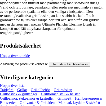
nylonpolymer och utrustat med plasthandtag med soft-touch inlägg.
Vänd och lyft burgare, pannkakor eller rörda ägg med hjälp av någon
av de perforerade spatlarna eller den vanliga vändspateln. Den
restaurangkvalitativa griddle-skrapan kan snabbt hacka biff och
grönsaker för fajitas eller skrapa bort fett och skräp från din griddle
medan du lagar mat, medan Ultimate Plancha Cleaning Brush är
komplett med lätt utbytbara skurpadar för optimala
rengöringsmöjligheter.
Produktsäkerhet
Hoppa över område
Ansvarig för produktsäkerhet se
.
Information från tillverkaren
Ytterligare kategorier
Hoppa över lista
Trädgård
Grillar
Grilltillbehör
Grillredskap
Grillbestick & grilltänger
Grillformar, ställ & halster
Grillpannor, stekpannor & kastruller
Grillspett
Hamburgerpressar
Rotisserier
Grillvantar & förkläden
Marinad, kryddor & stekfett