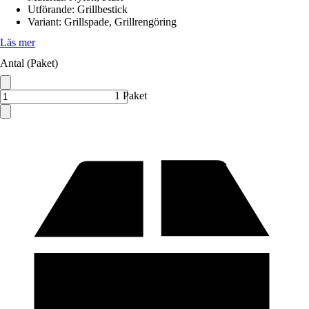
Utförande
:
Grillbestick
Variant
:
Grillspade, Grillrengöring
Läs mer
Antal (Paket)
1 Paket