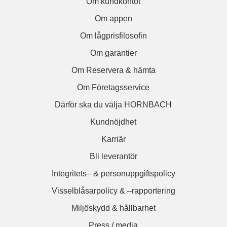
Om kundkontot
Om appen
Om lågprisfilosofin
Om garantier
Om Reservera & hämta
Om Företagsservice
Därför ska du välja HORNBACH
Kundnöjdhet
Karriär
Bli leverantör
Integritets– & personuppgiftspolicy
Visselblåsarpolicy & –rapportering
Miljöskydd & hållbarhet
Press / media