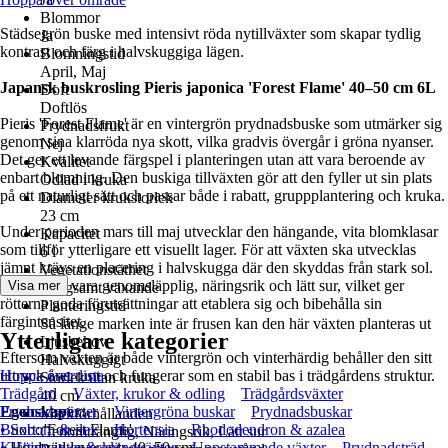
Blommor
Städsegrön buske med intensivt röda nytillväxter som skapar tydlig
Ja
kontrast och färg i halvskuggiga lägen.
Blomningstid
April, Maj
Japansk buskrosling Pieris japonica 'Forest Flame' 40–50 cm 6L
Doft
Doftlös
Pieris 'Forest Flame' är en vintergrön prydnadsbuske som utmärker sig
Prydnadsfrukt
genom sina klarröda nya skott, vilka gradvis övergår i gröna nyanser.
Nej
Det ger ett levande färgspel i planteringen utan att vara beroende av
Kvalitet
enbart blomning. Den buskiga tillväxten gör att den fyller ut sin plats
Odlad i kruka
på ett naturligt sätt och passar både i rabatt, gruppplantering och kruka.
Diameter krukstorlek
23 cm
Under perioden mars till maj utvecklar den hängande, vita blomklasar
Kapacitet
som tillför ytterligare ett visuellt lager. För att växten ska utvecklas
6 l
jämnt krävs en placering i halvskugga där den skyddas från stark sol.
Vegetationstäthet
Jorden bör vara genomsläpplig, näringsrik och lätt sur, vilket ger
Visa mer
Långsamt växande
rötterna goda förutsättningar att etablera sig och bibehålla sin
Planteringstid
färgintensitet.
Så länge marken inte är frusen kan den här växten planteras ut
Ytterligare kategorier
Ljusbehov
Eftersom växten är både vintergrön och vinterhärdig behåller den sitt
Halvskuggigt
uttryck året runt och fungerar som en stabil bas i trädgårdens struktur.
Hoppa över lista
Storlek utan kruka
Trädgård
Växter, krukor & odling
Trädgårdsväxter
40 cm
Egenskaper:
Prydnadsväxter
Vintergröna buskar
Prydnadsbuskar
Markförhållanden
• Sort: 'Forest Flame'
Buxbom & ilex
Hortensia
Rhododendron & azalea
Genomtränglig, Näringsrik, Lätt sur
• Höjd vid leverans: 40–50 cm
Klätterväxter & klängväxter
Uppstammade växter
Prydnadsträd