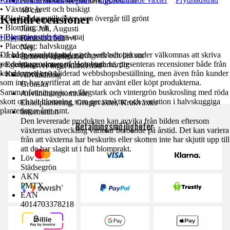
Rekommenderat planteringsavstånd
• Växtsätt: brett och buskigt
40 cm
Kundrecensioner
• Blad: röda nytillväxter som övergår till grönt
Beskärning
• Blomfärg: vit
Juni, Juli, Augusti
• Blomningstid: mars–maj
Hoppa över område
Rankstöd behövs
• Placering: halvskugga
Nej
Då både varuhuskunder och webbshopskunder välkomnas att skriva
• Jord: genomsläpplig, näringsrik och lätt sur
Behöver klätterstöd
produktrecensioner på Hornbach.se, presenteras recensioner både från
• Egenskap: vintergrön och vinterhärdig
Behöver inget klätterstöd
kunder med en validerad webbshopsbeställning, men även från kunder
• Krukstorlek: 6 L
Användning
som inte har verifierat att de har använt eller köpt produkterna.
Grönska
Sammanfattningsvis: en färgstark och vintergrön buskrosling med röda
Användningsområde
skott och vit blomning som ger struktur och variation i halvskuggiga
Enkelplantering, Gruppväxter, Krukväxter
planteringar året runt.
Information
Den levererade produkten kan avvika från bilden eftersom
Betalningsmöjligheter
växternas utveckling varierar beroende på årstid. Det kan variera
från att växterna har beskurits eller skotten inte har skjutit upp till
att de har slagit ut i full blomprakt.
Löv
Städsegrön
AKN
PMTX
EAN
4014703378218