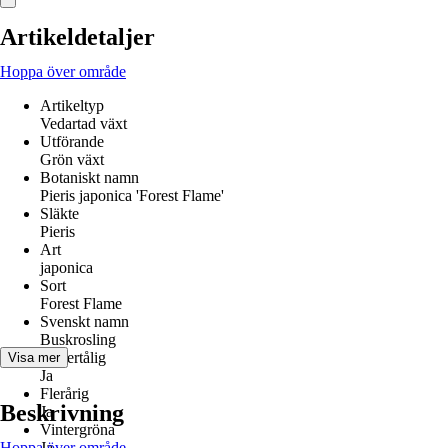
Artikeldetaljer
Hoppa över område
Artikeltyp
Vedartad växt
Utförande
Grön växt
Botaniskt namn
Pieris japonica 'Forest Flame'
Släkte
Pieris
Art
japonica
Sort
Forest Flame
Svenskt namn
Buskrosling
Vintertålig
Visa mer
Ja
Flerårig
Beskrivning
Ja
Vintergröna
Hoppa över område
Ja