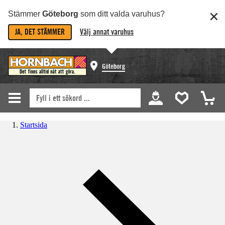
Stämmer
Göteborg
som ditt valda varuhus?
JA, DET STÄMMER
Välj annat varuhus
Göteborg
Startsida