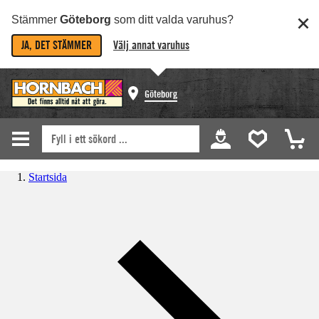
Stämmer
Göteborg
som ditt valda varuhus?
JA, DET STÄMMER
Välj annat varuhus
Göteborg
Startsida