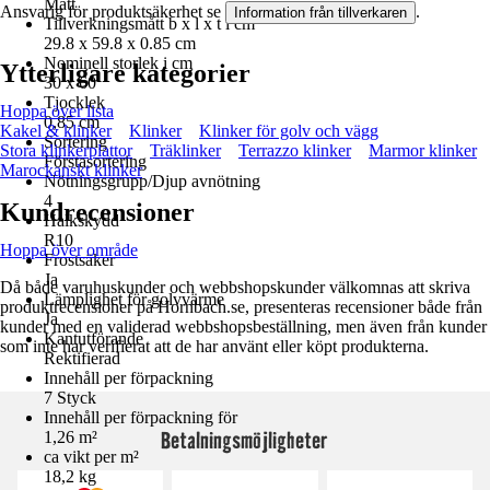
Matt
Ansvarig för produktsäkerhet se
.
Information från tillverkaren
Tillverkningsmått b x l x t i cm
29.8 x 59.8 x 0.85 cm
Nominell storlek i cm
Ytterligare kategorier
30 x 60
Tjocklek
Hoppa över lista
0,85 cm
Kakel & klinker
Klinker
Klinker för golv och vägg
Sortering
Stora klinkerplattor
Träklinker
Terrazzo klinker
Marmor klinker
Förstasortering
Marockanskt klinker
Nötningsgrupp/Djup avnötning
4
Kundrecensioner
Halkskydd
R10
Hoppa över område
Frostsäker
Ja
Då både varuhuskunder och webbshopskunder välkomnas att skriva
Lämplighet för golvvärme
produktrecensioner på Hornbach.se, presenteras recensioner både från
Ja
kunder med en validerad webbshopsbeställning, men även från kunder
Kantutförande
som inte har verifierat att de har använt eller köpt produkterna.
Rektifierad
Innehåll per förpackning
7 Styck
Innehåll per förpackning för
Betalningsmöjligheter
1,26 m²
ca vikt per m²
18,2 kg