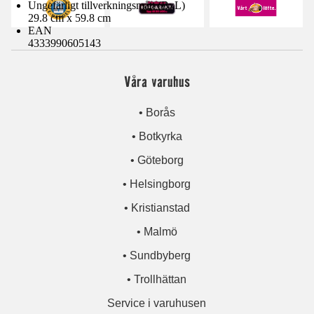
Ungefärligt tillverkningsmått (BxL)
29.8 cm x 59.8 cm
EAN
4333990605143
Våra varuhus
• Borås
• Botkyrka
• Göteborg
• Helsingborg
• Kristianstad
• Malmö
• Sundbyberg
• Trollhättan
Service i varuhusen