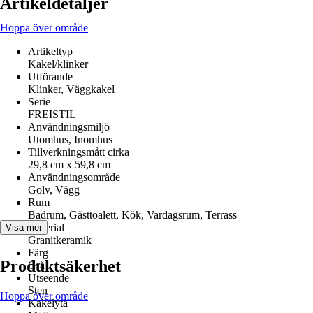
Artikeldetaljer
Hoppa över område
Artikeltyp
Kakel/klinker
Utförande
Klinker, Väggkakel
Serie
FREISTIL
Användningsmiljö
Utomhus, Inomhus
Tillverkningsmått cirka
29,8 cm x 59,8 cm
Användningsområde
Golv, Vägg
Rum
Badrum, Gästtoalett, Kök, Vardagsrum, Terrass
Material
Visa mer
Granitkeramik
Färg
Produktsäkerhet
Grå
Utseende
Sten
Hoppa över område
Kakelyta