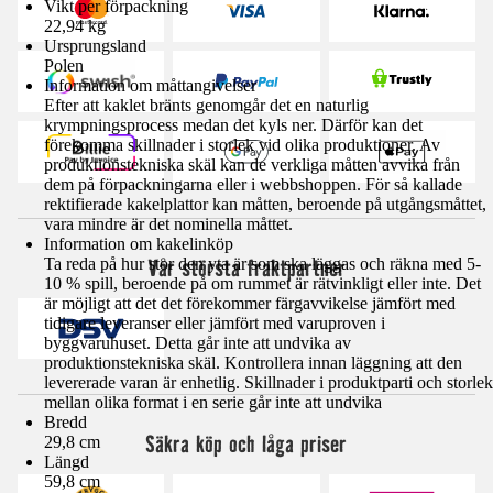
Vikt per förpackning
22,94 kg
Ursprungsland
Polen
Information om måttangivelser
Efter att kaklet bränts genomgår det en naturlig
krympningsprocess medan det kyls ner. Därför kan det
förekomma skillnader i storlek vid olika produktioner. Av
produktionstekniska skäl kan de verkliga måtten avvika från
dem på förpackningarna eller i webbshoppen. För så kallade
rektifierade kakelplattor kan måtten, beroende på utgångsmåttet,
vara mindre är det nominella måttet.
Information om kakelinköp
Vår största fraktpartner
Ta reda på hur stor den yta är som ska läggas och räkna med 5-
10 % spill, beroende på om rummet är rätvinkligt eller inte. Det
är möjligt att det det förekommer färgavvikelse jämfört med
tidigare leveranser eller jämfört med varuproven i
byggvaruhuset. Detta går inte att undvika av
produktionstekniska skäl. Kontrollera innan läggning att den
levererade varan är enhetlig. Skillnader i produktparti och storlek
mellan olika format i en serie går inte att undvika
Bredd
Säkra köp och låga priser
29,8 cm
Längd
59,8 cm