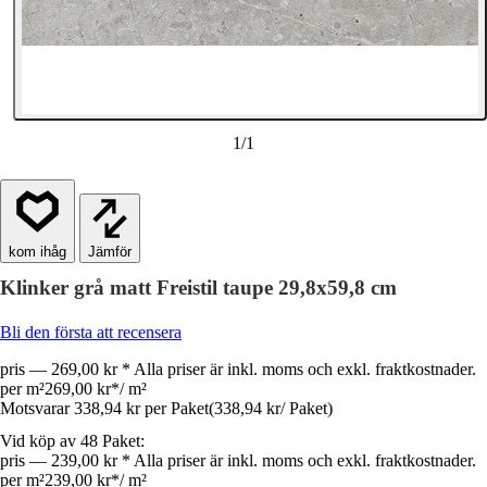
1
/
1
Jämför
Klinker grå matt Freistil taupe 29,8x59,8 cm
Bli den första att recensera
pris — 269,00 kr * Alla priser är inkl. moms och exkl. fraktkostnader.
per m²
269,00 kr
*
/
m²
Motsvarar 338,94 kr per Paket
(
338,94 kr
/
Paket
)
Vid köp av 48 Paket:
pris — 239,00 kr * Alla priser är inkl. moms och exkl. fraktkostnader.
per m²
239,00 kr
*
/
m²