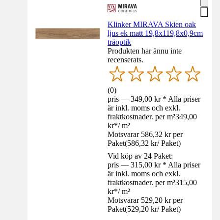
Klinker MIRAVA Skien oak
ljus ek matt 19,8x119,8x0,9cm
träoptik
Produkten har ännu inte
recenserats.
(
0
)
pris — 349,00 kr * Alla priser
är inkl. moms och exkl.
fraktkostnader. per m²
349,00
kr
*
/
m²
Motsvarar 586,32 kr per
Paket
(
586,32 kr
/
Paket
)
Vid köp av 24 Paket:
pris — 315,00 kr * Alla priser
är inkl. moms och exkl.
fraktkostnader. per m²
315,00
kr
*
/
m²
Motsvarar 529,20 kr per
Paket
(
529,20 kr
/
Paket
)