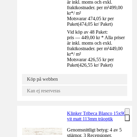
är inkl. moms och exkl.
fraktkostnader. per m²
499,00
kr
*
/
m²
Motsvarar 474,05 kr per
Paket
(
474,05 kr
/
Paket
)
Vid köp av 48 Paket:
pris — 449,00 kr * Alla priser
är inkl. moms och exkl.
fraktkostnader. per m²
449,00
kr
*
/
m²
Motsvarar 426,55 kr per
Paket
(
426,55 kr
/
Paket
)
Köp på webben
Kan ej reserveras
Klinker Tribeca Blanco 15x90
vit matt 113mm träoptik
Genomsnittligt betyg: 4 av 5
stjärnor. 3 Recensioner.