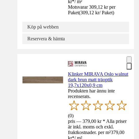
kr
*
/
m²
Motsvarar 309,12 kr per
Paket
(
309,12 kr
/
Paket
)
Köp på webben
Reservera & hämta
Klinker MIRAVA Oslo walnut
dark brun matt träoptik
19,7x120x0,9 cm
Produkten har ännu inte
recenserats.
(
0
)
pris — 379,00 kr * Alla priser
är inkl. moms och exkl.
fraktkostnader. per m²
379,00
kr
*
/
m²