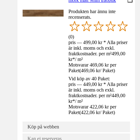
mörk matt 9mm träoptik
Produkten har ännu inte
recenserats.
(
0
)
pris — 499,00 kr * Alla priser
är inkl. moms och exkl.
fraktkostnader. per m²
499,00
kr
*
/
m²
Motsvarar 469,06 kr per
Paket
(
469,06 kr
/
Paket
)
Vid köp av 40 Paket:
pris — 449,00 kr * Alla priser
är inkl. moms och exkl.
fraktkostnader. per m²
449,00
kr
*
/
m²
Motsvarar 422,06 kr per
Paket
(
422,06 kr
/
Paket
)
Köp på webben
Kan ej reserveras