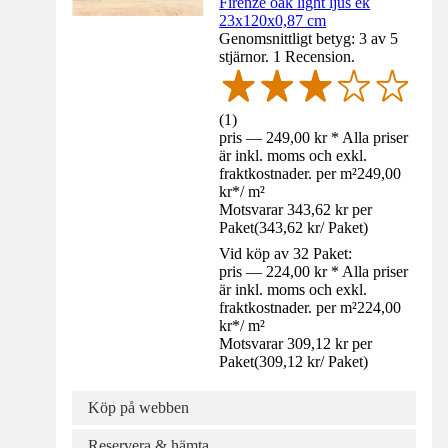
Firenze oak light ljus ek
23x120x0,87 cm
Genomsnittligt betyg: 3 av 5
stjärnor. 1 Recension.
(
1
)
pris — 249,00 kr * Alla priser
är inkl. moms och exkl.
fraktkostnader. per m²
249,00
kr
*
/
m²
Motsvarar 343,62 kr per
Paket
(
343,62 kr
/
Paket
)
Vid köp av 32 Paket:
pris — 224,00 kr * Alla priser
är inkl. moms och exkl.
fraktkostnader. per m²
224,00
kr
*
/
m²
Motsvarar 309,12 kr per
Paket
(
309,12 kr
/
Paket
)
Köp på webben
Reservera & hämta