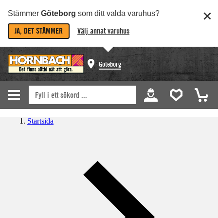
Stämmer
Göteborg
som ditt valda varuhus?
JA, DET STÄMMER
Välj annat varuhus
Göteborg
Startsida