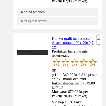
Paket
(
602,88 kr
/
Paket
)
Köp på webben
Kan ej reserveras
Klinker grafit matt Bosco
Acacia träoptik 20x120x0,7
cm
Produkten har ännu inte
recenserats.
(
0
)
pris — 349,00 kr * Alla priser
är inkl. moms och exkl.
fraktkostnader. per m²
349,00
kr
*
/
m²
Motsvarar 670,08 kr per
Paket
(
670,08 kr
/
Paket
)
Vid köp av 36 Paket: