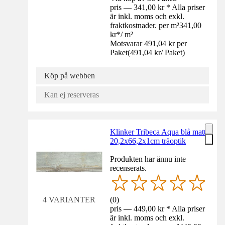
pris — 341,00 kr * Alla priser
är inkl. moms och exkl.
fraktkostnader. per m²
341,00
kr
*
/
m²
Motsvarar 491,04 kr per
Paket
(
491,04 kr
/
Paket
)
Köp på webben
Kan ej reserveras
Klinker Tribeca Aqua blå matt
20,2x66,2x1cm träoptik
Produkten har ännu inte
recenserats.
(
0
)
4 VARIANTER
pris — 449,00 kr * Alla priser
är inkl. moms och exkl.