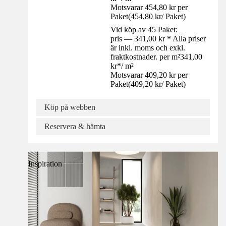
Motsvarar 454,80 kr per
Paket
(
454,80 kr
/
Paket
)
Vid köp av 45 Paket:
pris — 341,00 kr * Alla priser
är inkl. moms och exkl.
fraktkostnader. per m²
341,00
kr
*
/
m²
Motsvarar 409,20 kr per
Paket
(
409,20 kr
/
Paket
)
Köp på webben
Reservera & hämta
Inspiration