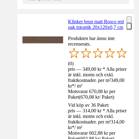
Klinker brun matt Bosco red
oak träoptik 20x120x0,7 cm
Produkten har ännu inte
recenserats.
(
0
)
pris — 349,00 kr * Alla priser
är inkl. moms och exkl.
fraktkostnader. per m²
349,00
kr
*
/
m²
Motsvarar 670,08 kr per
Paket
(
670,08 kr
/
Paket
)
Vid köp av 36 Paket:
pris — 314,00 kr * Alla priser
är inkl. moms och exkl.
fraktkostnader. per m²
314,00
kr
*
/
m²
Motsvarar 602,88 kr per
Paket
(
602,88 kr
/
Paket
)