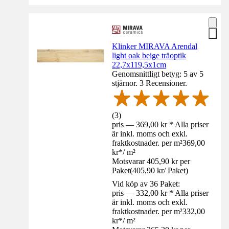
Klinker MIRAVA Arendal
light oak beige träoptik
22,7x119,5x1cm
Genomsnittligt betyg: 5 av 5
stjärnor. 3 Recensioner.
(
3
)
pris — 369,00 kr * Alla priser
är inkl. moms och exkl.
fraktkostnader. per m²
369,00
kr
*
/
m²
Motsvarar 405,90 kr per
Paket
(
405,90 kr
/
Paket
)
Vid köp av 36 Paket:
pris — 332,00 kr * Alla priser
är inkl. moms och exkl.
fraktkostnader. per m²
332,00
kr
*
/
m²