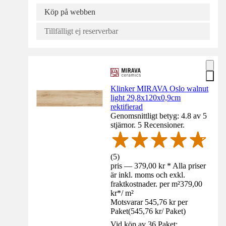
Köp på webben
Tillfälligt ej reserverbar
Klinker MIRAVA Oslo walnut
light 29,8x120x0,9cm
rektifierad
Genomsnittligt betyg: 4.8 av 5
stjärnor. 5 Recensioner.
(
5
)
pris — 379,00 kr * Alla priser
är inkl. moms och exkl.
fraktkostnader. per m²
379,00
kr
*
/
m²
Motsvarar 545,76 kr per
Paket
(
545,76 kr
/
Paket
)
Vid köp av 36 Paket: