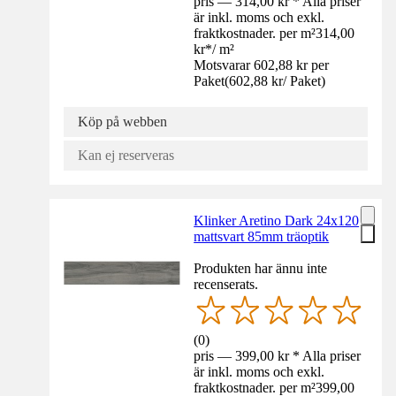
pris — 314,00 kr * Alla priser
är inkl. moms och exkl.
fraktkostnader. per m²
314,00
kr
*
/
m²
Motsvarar 602,88 kr per
Paket
(
602,88 kr
/
Paket
)
Köp på webben
Kan ej reserveras
Klinker Aretino Dark 24x120
mattsvart 85mm träoptik
Produkten har ännu inte
recenserats.
(
0
)
pris — 399,00 kr * Alla priser
är inkl. moms och exkl.
fraktkostnader. per m²
399,00