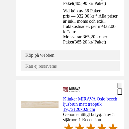
Paket
(
405,90 kr
/
Paket
)
Vid köp av 36 Paket:
pris — 332,00 kr * Alla priser
är inkl. moms och exkl.
fraktkostnader. per m²
332,00
kr
*
/
m²
Motsvarar 365,20 kr per
Paket
(
365,20 kr
/
Paket
)
Köp på webben
Kan ej reserveras
Klinker MIRAVA Oslo beech
ljusbrun matt träoptik
19,7x120x0,9 cm
Genomsnittligt betyg: 5 av 5
stjärnor. 1 Recension.