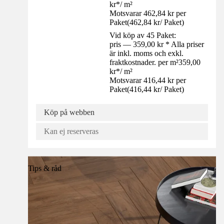
kr
*
/
m²
Motsvarar 462,84 kr per
Paket
(
462,84 kr
/
Paket
)
Vid köp av 45 Paket:
pris — 359,00 kr * Alla priser
är inkl. moms och exkl.
fraktkostnader. per m²
359,00
kr
*
/
m²
Motsvarar 416,44 kr per
Paket
(
416,44 kr
/
Paket
)
Köp på webben
Kan ej reserveras
Tips & råd