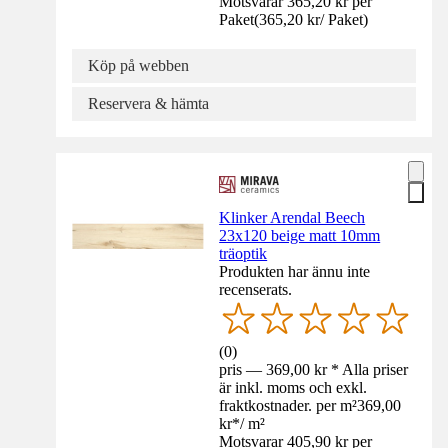
Motsvarar 365,20 kr per
Paket
(
365,20 kr
/
Paket
)
Köp på webben
Reservera & hämta
Klinker Arendal Beech
23x120 beige matt 10mm
träoptik
Produkten har ännu inte
recenserats.
(
0
)
pris — 369,00 kr * Alla priser
är inkl. moms och exkl.
fraktkostnader. per m²
369,00
kr
*
/
m²
Motsvarar 405,90 kr per