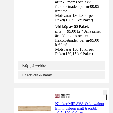
är inkl. moms och exkl.
fraktkostnader. per m²
99,95
kr
*
/
m²
Motsvarar 136,93 kr per
Paket
(
136,93 kr
/
Paket
)
Vid köp av 60 Paket:
pris — 95,00 kr * Alla priser
är inkl. moms och exkl.
fraktkostnader. per m²
95,00
kr
*
/
m²
Motsvarar 130,15 kr per
Paket
(
130,15 kr
/
Paket
)
Köp på webben
Reservera & hämta
Klinker MIRAVA Oslo walnut
light ljusbrun matt träoptik
19,7x120x0,9 cm