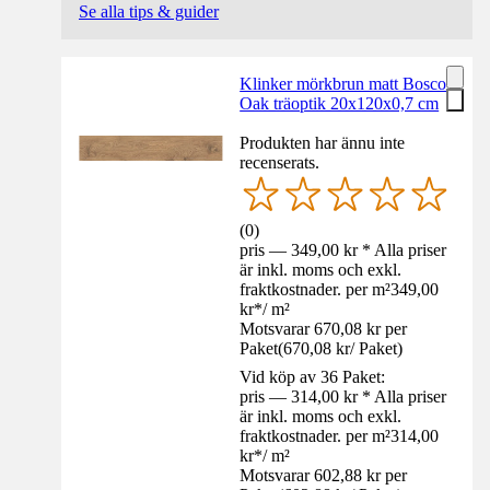
Se alla tips & guider
Klinker mörkbrun matt Bosco
Oak träoptik 20x120x0,7 cm
Produkten har ännu inte
recenserats.
(
0
)
pris — 349,00 kr * Alla priser
är inkl. moms och exkl.
fraktkostnader. per m²
349,00
kr
*
/
m²
Motsvarar 670,08 kr per
Paket
(
670,08 kr
/
Paket
)
Vid köp av 36 Paket:
pris — 314,00 kr * Alla priser
är inkl. moms och exkl.
fraktkostnader. per m²
314,00
kr
*
/
m²
Motsvarar 602,88 kr per