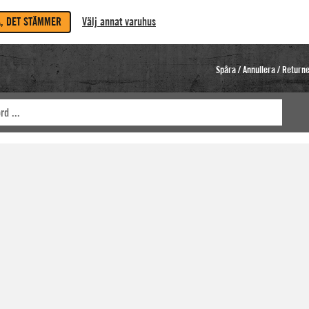
A, DET STÄMMER
Välj annat varuhus
Spåra / Annullera / Return