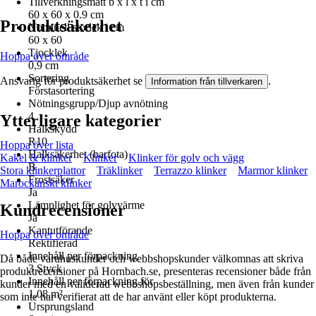
Tillverkningsmått b x l x t i cm
60 x 60 x 0.9 cm
Produktsäkerhet
Nominell storlek i cm
60 x 60
Tjocklek
Hoppa över område
0,9 cm
Sortering
Ansvarig för produktsäkerhet se
.
Information från tillverkaren
Förstasortering
Nötningsgrupp/Djup avnötning
4
Ytterligare kategorier
Halkskydd
R10
Hoppa över lista
Halksäkerhet (barfota)
Kakel & klinker
Klinker
Klinker för golv och vägg
B
Stora klinkerplattor
Träklinker
Terrazzo klinker
Marmor klinker
Frostsäker
Marockanskt klinker
Ja
Lämplighet för golvvärme
Kundrecensioner
Ja
Kantutförande
Hoppa över område
Rektifierad
Innehåll per förpackning
Då både varuhuskunder och webbshopskunder välkomnas att skriva
3 Styck
produktrecensioner på Hornbach.se, presenteras recensioner både från
Innehåll per förpackning för
kunder med en validerad webbshopsbeställning, men även från kunder
1,08 m²
som inte har verifierat att de har använt eller köpt produkterna.
Ursprungsland