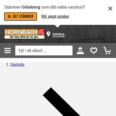
Stämmer
Göteborg
som ditt valda varuhus?
JA, DET STÄMMER
Välj annat varuhus
Göteborg
Startsida