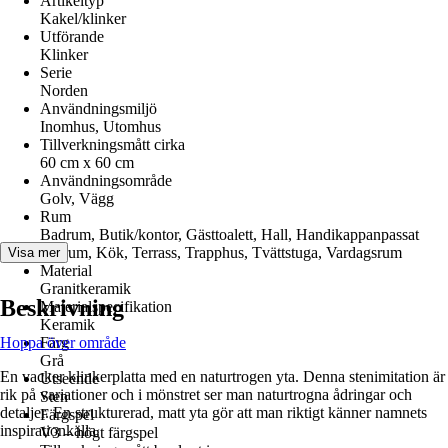
Artikeltyp
Kakel/klinker
Utförande
Klinker
Serie
Norden
Användningsmiljö
Inomhus, Utomhus
Tillverkningsmått cirka
60 cm x 60 cm
Användningsområde
Golv, Vägg
Rum
Badrum, Butik/kontor, Gästtoalett, Hall, Handikappanpassat
badrum, Kök, Terrass, Trapphus, Tvättstuga, Vardagsrum
Visa mer
Material
Granitkeramik
Beskrivning
Materialspecifikation
Keramik
Hoppa över område
Färg
Grå
En vacker klinkerplatta med en naturtrogen yta. Denna stenimitation är
Utseende
rik på variationer och i mönstret ser man naturtrogna ådringar och
Sten
detaljer. En strukturerad, matt yta gör att man riktigt känner namnets
Färgspel
inspirationkälla.
V3 – högt färgspel