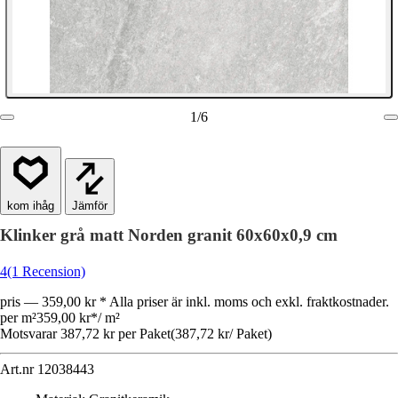
1
/
6
Jämför
Klinker grå matt Norden granit 60x60x0,9 cm
4
(1 Recension)
pris — 359,00 kr * Alla priser är inkl. moms och exkl. fraktkostnader.
per m²
359,00 kr
*
/
m²
Motsvarar 387,72 kr per Paket
(
387,72 kr
/
Paket
)
Art.nr
12038443