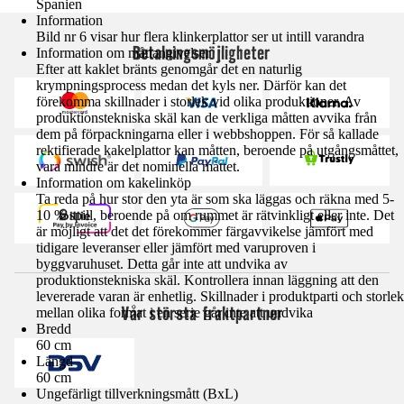
Spanien
Information
Bild nr 6 visar hur flera klinkerplattor ser ut intill varandra
Betalningsmöjligheter
Information om måttangivelser
Efter att kaklet bränts genomgår det en naturlig
krympningsprocess medan det kyls ner. Därför kan det
förekomma skillnader i storlek vid olika produktioner. Av
produktionstekniska skäl kan de verkliga måtten avvika från
dem på förpackningarna eller i webbshoppen. För så kallade
rektifierade kakelplattor kan måtten, beroende på utgångsmåttet,
vara mindre är det nominella måttet.
Information om kakelinköp
Ta reda på hur stor den yta är som ska läggas och räkna med 5-
10 % spill, beroende på om rummet är rätvinkligt eller inte. Det
är möjligt att det det förekommer färgavvikelse jämfört med
tidigare leveranser eller jämfört med varuproven i
byggvaruhuset. Detta går inte att undvika av
produktionstekniska skäl. Kontrollera innan läggning att den
levererade varan är enhetlig. Skillnader i produktparti och storlek
Vår största fraktpartner
mellan olika format i en serie går inte att undvika
Bredd
60 cm
Längd
60 cm
Ungefärligt tillverkningsmått (BxL)