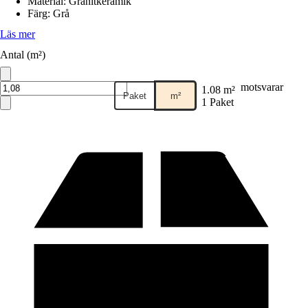
Material
:
Granitkeramik
Färg
:
Grå
Läs mer
Antal (m²)
motsvarar
1.08 m²
Paket
m²
1 Paket