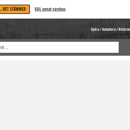
A, DET STÄMMER
Välj annat varuhus
Spåra / Annullera / Return