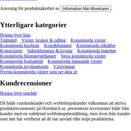
Ansvarig för produktsäkerhet se
.
Information från tillverkaren
Ytterligare kategorier
Hoppa över lista
Trädgård
Växter, krukor & odling
Konstgjorda växter
Konstgjorda buxbom
Konstblommor
Konstgjorda orkidéer
Konstväxter
Sidenblommor & kvistar
Konstgjorda buketter
Konstgjorda blomstergirlanger
Stora konstgjorda växter
Konstgjorda bonsaiträd
Konstgjorda hängande växter
Konstgjorda prydnadsgräs
Växtväggar
Övriga konstgjorda växter som ser äkta ut
Kundrecensioner
Hoppa över område
Då både varuhuskunder och webbshopskunder välkomnas att skriva
produktrecensioner på Hornbach.se, presenteras recensioner både från
kunder med en validerad webbshopsbeställning, men även från kunder
som inte har verifierat att de har använt eller köpt produkterna.