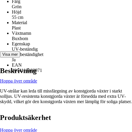
Färg
Grön
Höjd
55 cm
Material
Plast
Växtnamn
Buxbom
Egenskap
UV-beständig
UV-beständighet
Visa mer
Ja
EAN
Beskrivning
4064118188971
Hoppa över område
UV-strålar kan leda till missfärgning av konstgjorda växter i starkt
solljus. UV-resistenta konstgjorda växter är försedda med extra UV-
skydd, vilket gör den konstgjorda växten mer lämplig för soliga platser.
Produktsäkerhet
Hoppa över område