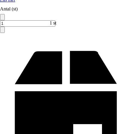
Antal (st)
1 st