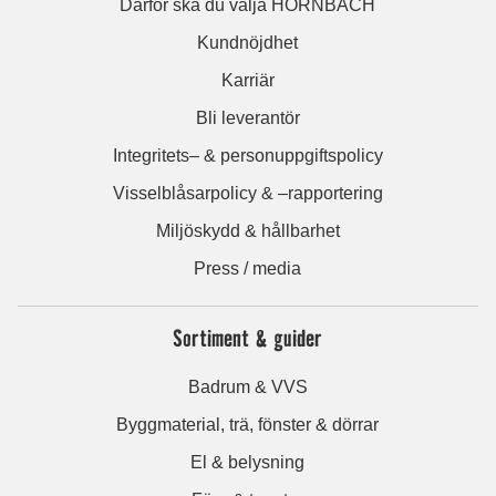
Därför ska du välja HORNBACH
Kundnöjdhet
Karriär
Bli leverantör
Integritets– & personuppgiftspolicy
Visselblåsarpolicy & –rapportering
Miljöskydd & hållbarhet
Press / media
Sortiment & guider
Badrum & VVS
Byggmaterial, trä, fönster & dörrar
El & belysning