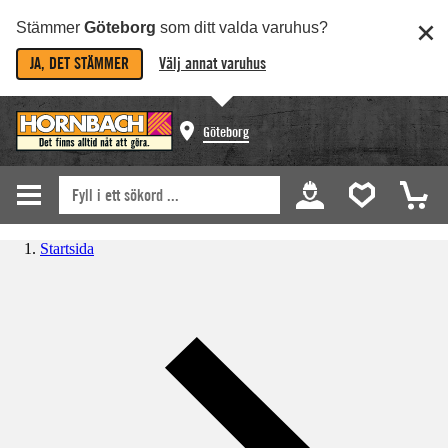
Stämmer
Göteborg
som ditt valda varuhus?
JA, DET STÄMMER
Välj annat varuhus
Göteborg
Startsida