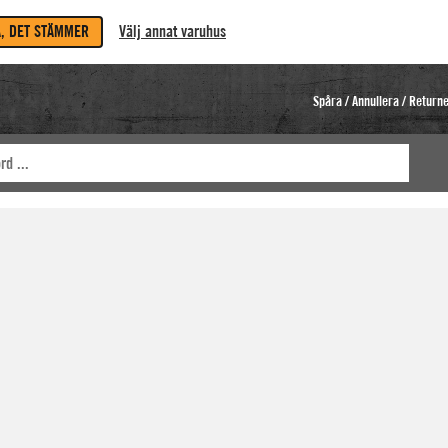
A, DET STÄMMER
Välj annat varuhus
Spåra / Annullera / Return