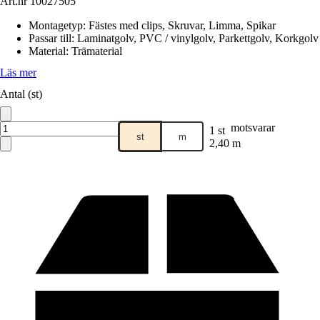
Art.nr
10027505
Montagetyp
:
Fästes med clips, Skruvar, Limma, Spikar
Passar till
:
Laminatgolv, PVC / vinylgolv, Parkettgolv, Korkgolv
Material
:
Trämaterial
Läs mer
Antal (st)
motsvarar
1 st
st
m
2,40 m