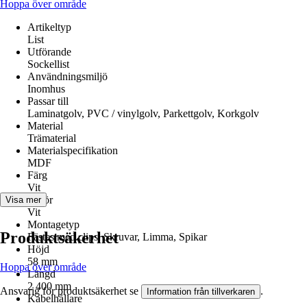
Hoppa över område
Artikeltyp
List
Utförande
Sockellist
Användningsmiljö
Inomhus
Passar till
Laminatgolv, PVC / vinylgolv, Parkettgolv, Korkgolv
Material
Trämaterial
Materialspecifikation
MDF
Färg
Vit
Kulör
Visa mer
Vit
Montagetyp
Produktsäkerhet
Fästes med clips, Skruvar, Limma, Spikar
Höjd
58 mm
Hoppa över område
Längd
2 400 mm
Ansvarig för produktsäkerhet se
.
Information från tillverkaren
Kabelhållare