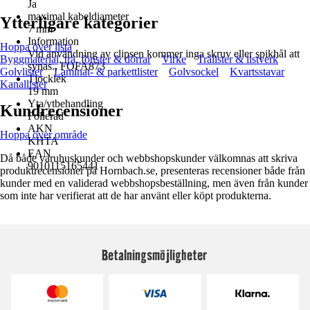
Ja
maximal kabeldiameter
Ytterligare kategorier
7 mm
Information
Hoppa över lista
Vid användning av clipsen kommer inga skruv eller spikhål att
Byggmaterial, trä, fönster & dörrar
Virke
Trälister & listverk
synas., FOFA873
Golvlister
Laminat- & parkettlister
Golvsockel
Kvartsstavar
Tjocklek
Kanallister
19 mm
Yta/ytbehandling
Kundrecensioner
Folierad
AKN
Hoppa över område
KHTA
EAN
Då både varuhuskunder och webbshopskunder välkomnas att skriva
9010115165441
produktrecensioner på Hornbach.se, presenteras recensioner både från
kunder med en validerad webbshopsbeställning, men även från kunder
som inte har verifierat att de har använt eller köpt produkterna.
Betalningsmöjligheter