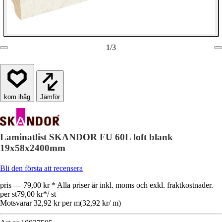
1
/
3
Jämför
Laminatlist SKANDOR FU 60L loft blank
19x58x2400mm
Bli den första att recensera
pris — 79,00 kr * Alla priser är inkl. moms och exkl. fraktkostnader.
per st
79,00 kr
*
/
st
Motsvarar 32,92 kr per m
(
32,92 kr
/
m
)