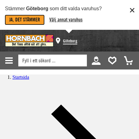
Stämmer
Göteborg
som ditt valda varuhus?
JA, DET STÄMMER
Välj annat varuhus
Göteborg
Startsida