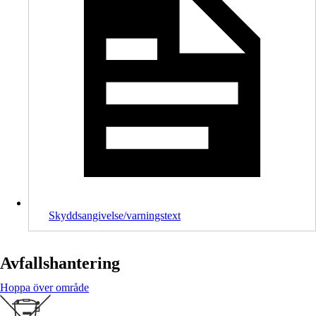
Skyddsangivelse/varningstext
Avfallshantering
Hoppa över område