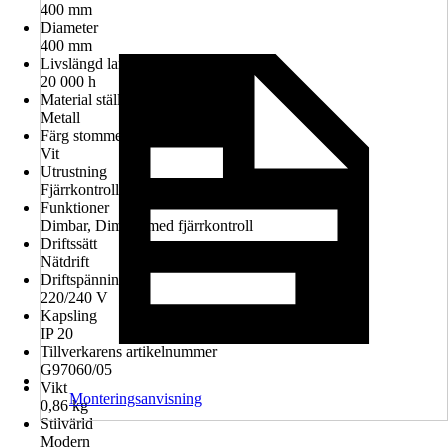
400 mm
Diameter
400 mm
Livslängd lampa
20 000 h
Material ställning
Metall
Färg stomme
Vit
Utrustning
Fjärrkontroll
Funktioner
Dimbar, Dimbar med fjärrkontroll
Driftssätt
Nätdrift
Driftspänning
220/240 V
Kapsling
IP 20
Tillverkarens artikelnummer
G97060/05
Vikt
Monteringsanvisning
0,86 kg
Stilvärld
Modern