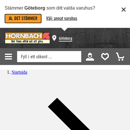
Stämmer
Göteborg
som ditt valda varuhus?
JA, DET STÄMMER
Välj annat varuhus
Göteborg
Startsida