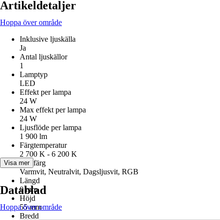
Artikeldetaljer
Hoppa över område
Inklusive ljuskälla
Ja
Antal ljuskällor
1
Lamptyp
LED
Effekt per lampa
24 W
Max effekt per lampa
24 W
Ljusflöde per lampa
1 900 lm
Färgtemperatur
2 700 K - 6 200 K
Ljusfärg
Visa mer
Varmvit, Neutralvit, Dagsljusvit, RGB
Längd
Datablad
0 mm
Höjd
Hoppa över område
55 mm
Bredd