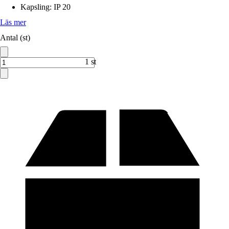
Kapsling
:
IP 20
Läs mer
Antal (st)
1 st