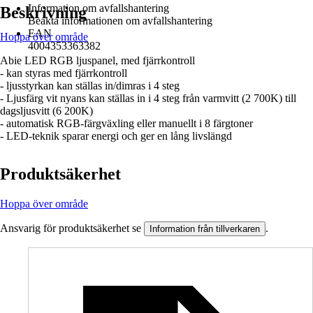
Information om avfallshantering
Beskrivning
Beakta informationen om avfallshantering
EAN
Hoppa över område
4004353363382
Abie LED RGB ljuspanel, med fjärrkontroll
- kan styras med fjärrkontroll
- ljusstyrkan kan ställas in/dimras i 4 steg
- Ljusfärg vit nyans kan ställas in i 4 steg från varmvitt (2 700K) till
dagsljusvitt (6 200K)
- automatisk RGB-färgväxling eller manuellt i 8 färgtoner
- LED-teknik sparar energi och ger en lång livslängd
Produktsäkerhet
Hoppa över område
Ansvarig för produktsäkerhet se
.
Information från tillverkaren