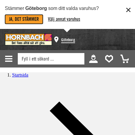
Stämmer
Göteborg
som ditt valda varuhus?
JA, DET STÄMMER
Välj annat varuhus
Göteborg
Startsida