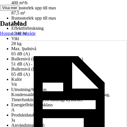
400 m³/h
Rumsstorlek upp till max
Visa mer
87,5 m³
Rumsstorlek upp till max
Datablad
35 m²
Effektförbrukning
Hoppa över område
1 340 W
Vikt
28 kg
Max. ljudnivå
65 dB (A)
Bullernivå (ljudtryck (db(A)) (min-max)
51 dB (A) - 55 dB (A)
Bullernivå (ljudeffekt(db)) max.
65 dB (A)
Kulör
Vit
Utrustning/funktion
Kondensatåtervinning, Fjärrkontroll, Transporthandtag,
Timerfunktion, R290 naturligt kylmedel
Energieffektivitetsklass
A
Produktdatablad med EEK-information
Ja
Användningsmiljö