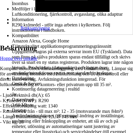
Inomhus
Medföljer i leveransen
Luftkonditionering, fjärrkontroll, avgasslang, olika adaptrar
Information
R290 kylmedel - utför inga arbeten i kylkretsen. Följ
Bruksanvisning
instruktionerna i handboken.
Kompatibilitet
Amazon Alexa, Google Home
Tjänstekvalitet applikationsprogrammeringsgränssnitt
Beskrivning
Uppgifterna lagras på externa servrar inom EU (Tyskland). Data
som finns på själva produkten sparas endast tillfälligt och skrivs
Hoppa över område
över så snart en ny status registreras. Produkten lagrar inte någon
historik. Produktdata (datapunkter) och loggar över
Kompakt monoblock-klimatanläggning med frånluftsslang. Lämpar sig
användarinteraktioner sparas som standard i sju dagar.
för användning inomhus med frånluftsslang och IR-fjärrkontroll eller
Datalagring
direkt manövrering. Avfuktningsfunktion integrerad. För
Gerät & Server
luftkonditionering av kontors- eller privatrum upp till 35 m².
Kontinuerlig datagenerering i realtid
Ja
- Ljudeffektnivå db(A): 65
Datamängd
- Kylmedel (GWP): R290
3,66 Mbyte
- Effektförbrukning watt: 1340
Datatyp
- Rumsstorlek från - till max m²: 12 - 35 (motsvarande max 84m³)
Användarinteraktioner (till exempel ändring av inställningar,
- Längd frånluftsslang m: 1,5, Ø 145 mm
anslutning eller frånkoppling av enheter, att slå av och på
- Vikt kg: 28
enheter, utlösning av automatiseringar samt justering av
temperatur eller ljusstyrka) och servicehändelser (till exempel