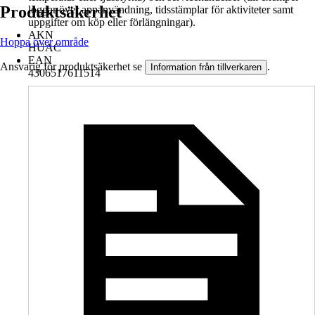
Produktsäkerhet
loggar över appanvändning, tidsstämplar för aktiviteter samt
uppgifter om köp eller förlängningar).
AKN
Hoppa över område
HUAC
EAN
Ansvarig för produktsäkerhet se
.
Information från tillverkaren
4306517611514