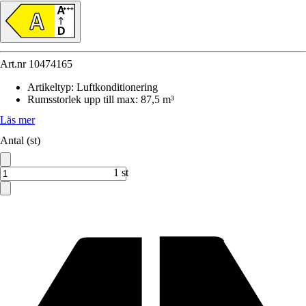
Art.nr
10474165
Artikeltyp
:
Luftkonditionering
Rumsstorlek upp till max
:
87,5 m³
Läs mer
Antal (st)
1 st