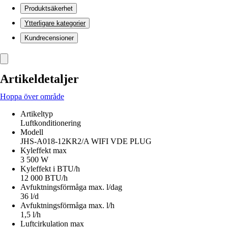
Produktsäkerhet
Ytterligare kategorier
Kundrecensioner
Artikeldetaljer
Hoppa över område
Artikeltyp
Luftkonditionering
Modell
JHS-A018-12KR2/A WIFI VDE PLUG
Kyleffekt max
3 500 W
Kyleffekt i BTU/h
12 000 BTU/h
Avfuktningsförmåga max. l/dag
36 l/d
Avfuktningsförmåga max. l/h
1,5 l/h
Luftcirkulation max