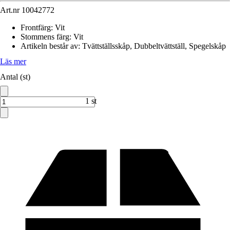
Art.nr
10042772
Frontfärg
:
Vit
Stommens färg
:
Vit
Artikeln består av
:
Tvättställsskåp, Dubbeltvättställ, Spegelskåp
Läs mer
Antal (st)
1 st