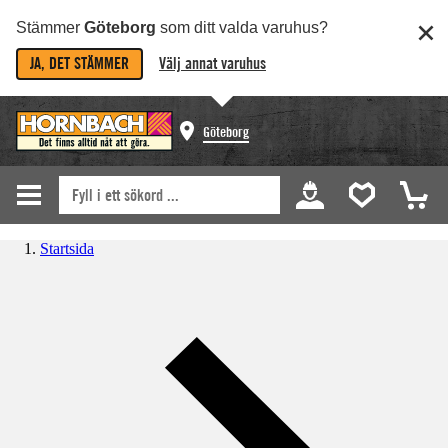
Stämmer
Göteborg
som ditt valda varuhus?
JA, DET STÄMMER
Välj annat varuhus
Göteborg
Startsida