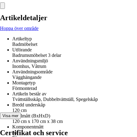
Artikeldetaljer
Hoppa över område
Artikeltyp
Badmöbelset
Utförande
Badrumsmöbelset 3 delar
Användningsmiljö
Inomhus, Våtrum
Användningsområde
Vägghängande
Montagetyp
Förmonterad
Artikeln består av
Tvättställsskåp, Dubbeltvättställ, Spegelskåp
Bredd underskåp
120 cm
Totalmått (BxHxD)
Visa mer
120 cm x 170 cm x 38 cm
Komponentmått
Certifikat och service
n/a