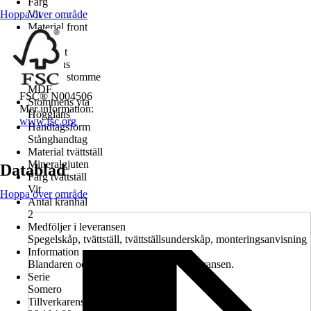
Färg
Hoppa över område
Vit
Material front
MDF
Yta front
Högglans
Material stomme
MDF
FSC® N004506
Stommens yta
Mer information:
Högglans
www.fsc.org
Handtagsform
Stånghandtag
Material tvättställ
Mineralgjuten
Datablad
Färg tvättställ
Vit
Hoppa över område
Antal kranhål
2
Medföljer i leveransen
Spegelskåp, tvättställ, tvättställsunderskåp, monteringsanvisning
Information
Blandaren och vattenlås ingår inte i leveransen.
Serie
Somero
Tillverkarens artikelnummer