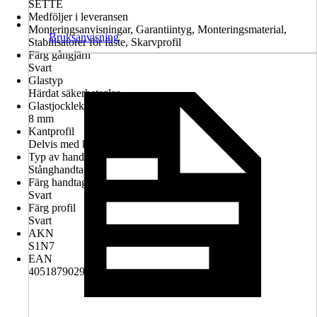
SETTE
Medföljer i leveransen
Monteringsanvisningar, Garantiintyg, Monteringsmaterial,
Bruksanvisning
Stabilisatorer för fäste, Skarvprofil
Färg gångjärn
Svart
Glastyp
Härdat säkerhetsglas
Glastjocklek
8 mm
Kantprofil
Delvis med kantprofil
Typ av handtag
Stånghandtag
Färg handtag
Svart
Färg profil
Svart
AKN
S1N7
EAN
4051879029469