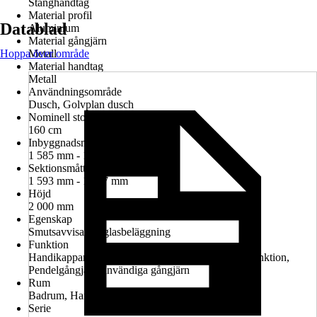
Stånghandtag
Material profil
Datablad
Aluminium
Material gångjärn
Hoppa över område
Metall
Material handtag
Metall
Användningsområde
Dusch, Golvplan dusch
Nominell storlek i cm
160 cm
Inbyggnadsmått i nisch
1 585 mm - 1 615 mm
Sektionsmått
1 593 mm - 1 607 mm
Höjd
2 000 mm
Egenskap
Smutsavvisande glasbeläggning
Funktion
Handikappanpassad montering möjlig, Lyft-sänk-funktion,
Pendelgångjärn, Invändiga gångjärn
Rum
Badrum, Handikappanpassat badrum
Serie