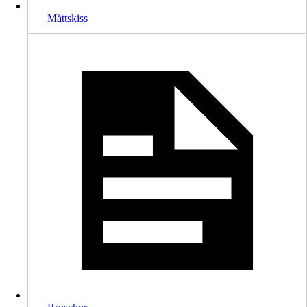
Måttskiss