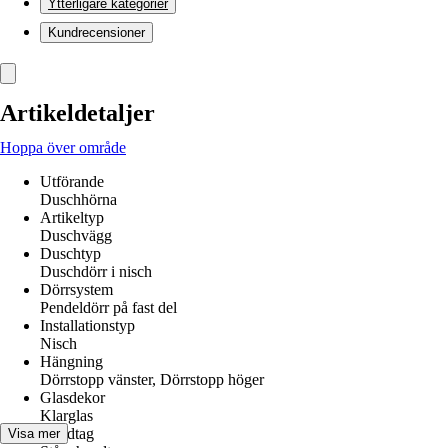
Ytterligare kategorier
Kundrecensioner
Artikeldetaljer
Hoppa över område
Utförande
Duschhörna
Artikeltyp
Duschvägg
Duschtyp
Duschdörr i nisch
Dörrsystem
Pendeldörr på fast del
Installationstyp
Nisch
Hängning
Dörrstopp vänster, Dörrstopp höger
Glasdekor
Klarglas
Handtag
Visa mer