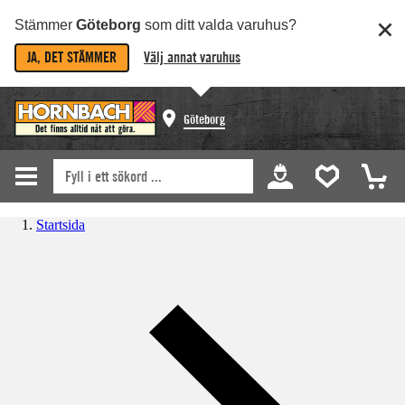
Stämmer
Göteborg
som ditt valda varuhus?
JA, DET STÄMMER
Välj annat varuhus
Göteborg
Startsida