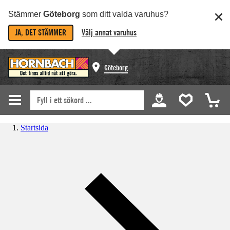
Stämmer
Göteborg
som ditt valda varuhus?
JA, DET STÄMMER
Välj annat varuhus
Göteborg
Startsida