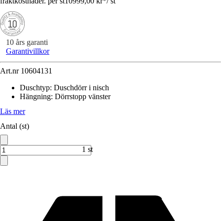
fraktkostnader. per st
10999,00 kr
*
/
st
10 års garanti
Garantivillkor
Art.nr
10604131
Duschtyp
:
Duschdörr i nisch
Hängning
:
Dörrstopp vänster
Läs mer
Antal (st)
1 st