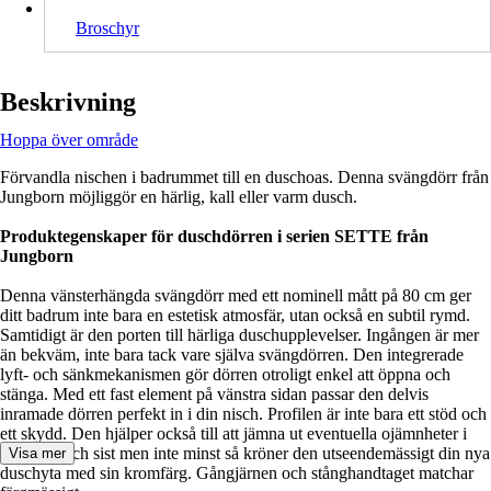
Broschyr
Beskrivning
Hoppa över område
Förvandla nischen i badrummet till en duschoas. Denna svängdörr från
Jungborn möjliggör en härlig, kall eller varm dusch.
Produktegenskaper för duschdörren i serien SETTE från
Jungborn
Denna vänsterhängda svängdörr med ett nominell mått på 80 cm ger
ditt badrum inte bara en estetisk atmosfär, utan också en subtil rymd.
Samtidigt är den porten till härliga duschupplevelser. Ingången är mer
än bekväm, inte bara tack vare själva svängdörren. Den integrerade
lyft- och sänkmekanismen gör dörren otroligt enkel att öppna och
stänga. Med ett fast element på vänstra sidan passar den delvis
inramade dörren perfekt in i din nisch. Profilen är inte bara ett stöd och
ett skydd. Den hjälper också till att jämna ut eventuella ojämnheter i
väggen. Och sist men inte minst så kröner den utseendemässigt din nya
Visa mer
duschyta med sin kromfärg. Gångjärnen och stånghandtaget matchar