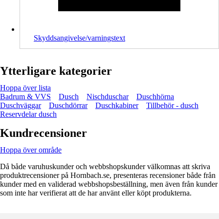
Skyddsangivelse/varningstext
Ytterligare kategorier
Hoppa över lista
Badrum & VVS
Dusch
Nischduschar
Duschhörna
Duschväggar
Duschdörrar
Duschkabiner
Tillbehör - dusch
Reservdelar dusch
Kundrecensioner
Hoppa över område
Då både varuhuskunder och webbshopskunder välkomnas att skriva
produktrecensioner på Hornbach.se, presenteras recensioner både från
kunder med en validerad webbshopsbeställning, men även från kunder
som inte har verifierat att de har använt eller köpt produkterna.