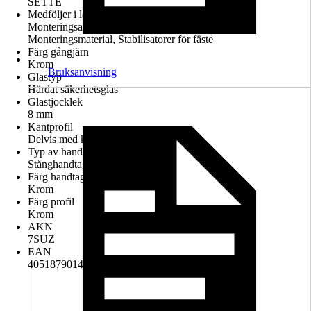
SETTE
Medföljer i leveransen
Monteringsanvisningar, Skarvprofil, Garantiintyg,
Monteringsmaterial, Stabilisatorer för fäste
Färg gångjärn
Krom
Bruksanvisning
Glastyp
Härdat säkerhetsglas
Glastjocklek
8 mm
Kantprofil
Delvis med kantprofil
Typ av handtag
Stånghandtag
Färg handtag
Krom
Färg profil
Krom
AKN
7SUZ
EAN
4051879014137