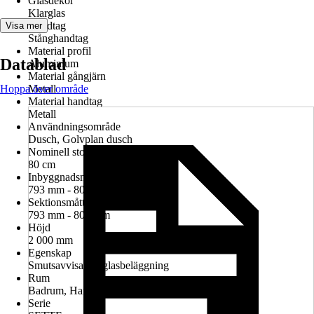
Glasdekor
Klarglas
Handtag
Visa mer
Stånghandtag
Material profil
Datablad
Aluminium
Material gångjärn
Hoppa över område
Metall
Material handtag
Metall
Användningsområde
Dusch, Golvplan dusch
Nominell storlek i cm
80 cm
Inbyggnadsmått i nisch
793 mm - 807 mm
Sektionsmått
793 mm - 807 mm
Höjd
2 000 mm
Egenskap
Smutsavvisande glasbeläggning
Rum
Badrum, Handikappanpassat badrum
Serie