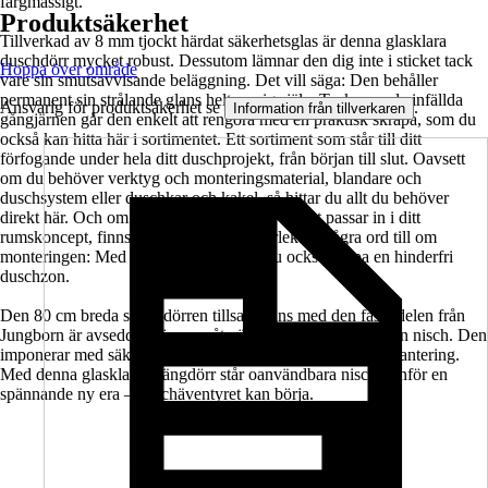
färgmässigt.
Produktsäkerhet
Tillverkad av 8 mm tjockt härdat säkerhetsglas är denna glasklara
duschdörr mycket robust. Dessutom lämnar den dig inte i sticket tack
Hoppa över område
vare sin smutsavvisande beläggning. Det vill säga: Den behåller
permanent sin strålande glans helt av sig själv. Tack vare de infällda
Ansvarig för produktsäkerhet se
.
Information från tillverkaren
gångjärnen går den enkelt att rengöra med en praktisk skrapa, som du
också kan hitta här i sortimentet. Ett sortiment som står till ditt
förfogande under hela ditt duschprojekt, från början till slut. Oavsett
om du behöver verktyg och monteringsmaterial, blandare och
duschsystem eller duschkar och kakel, så hittar du allt du behöver
direkt här. Och om denna svängdörr inte riktigt passar in i ditt
rumskoncept, finns den även i andra storlekar. Några ord till om
monteringen: Med den här dörren kan du också skapa en hinderfri
duschzon.
Den 80 cm breda svängdörren tillsammans med den fasta delen från
Jungborn är avsedd att öppnas åt vänster och installeras i en nisch. Den
imponerar med säkerhet, strålande utseende och bekväm hantering.
Med denna glasklara svängdörr står oanvändbara nischer inför en
spännande ny era – duschäventyret kan börja.