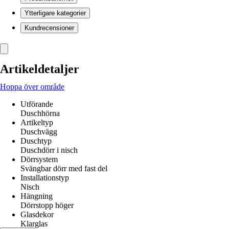
Ytterligare kategorier
Kundrecensioner
Artikeldetaljer
Hoppa över område
Utförande
Duschhörna
Artikeltyp
Duschvägg
Duschtyp
Duschdörr i nisch
Dörrsystem
Svängbar dörr med fast del
Installationstyp
Nisch
Hängning
Dörrstopp höger
Glasdekor
Klarglas