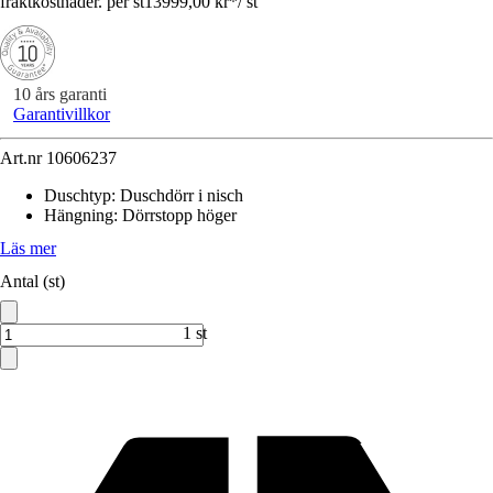
fraktkostnader. per st
13999,00 kr
*
/
st
10 års garanti
Garantivillkor
Art.nr
10606237
Duschtyp
:
Duschdörr i nisch
Hängning
:
Dörrstopp höger
Läs mer
Antal (st)
1 st