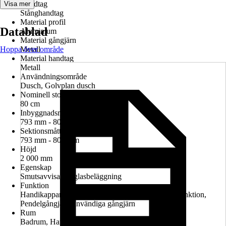
Handtag
Visa mer
Stånghandtag
Material profil
Datablad
Aluminium
Material gångjärn
Hoppa över område
Metall
Material handtag
Metall
Användningsområde
Dusch, Golvplan dusch
Nominell storlek i cm
80 cm
Inbyggnadsmått i nisch
793 mm - 807 mm
Sektionsmått
793 mm - 807 mm
Höjd
2 000 mm
Egenskap
Smutsavvisande glasbeläggning
Funktion
Handikappanpassad montering möjlig, Lyft-sänk-funktion,
Pendelgångjärn, Invändiga gångjärn
Rum
Badrum, Handikappanpassat badrum