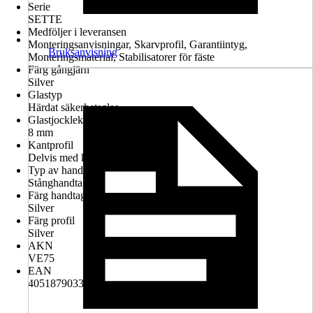
Serie
SETTE
Medföljer i leveransen
Monteringsanvisningar, Skarvprofil, Garantiintyg,
Bruksanvisning
Monteringsmaterial, Stabilisatorer för fäste
Färg gångjärn
Silver
Glastyp
Härdat säkerhetsglas
Glastjocklek
8 mm
Kantprofil
Delvis med kantprofil
Typ av handtag
Stånghandtag
Färg handtag
Silver
Färg profil
Silver
AKN
VE75
EAN
4051879033565