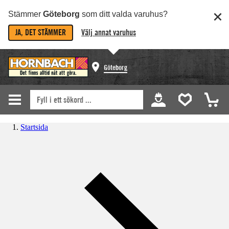
Stämmer
Göteborg
som ditt valda varuhus?
JA, DET STÄMMER
Välj annat varuhus
Göteborg
Startsida