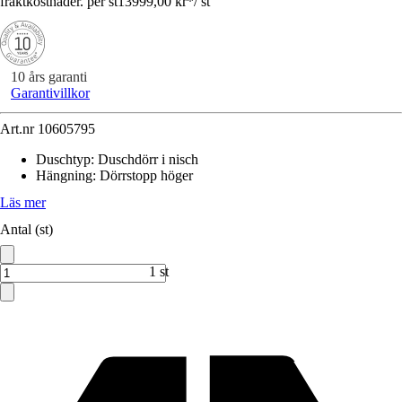
fraktkostnader. per st
13999,00 kr
*
/
st
10 års garanti
Garantivillkor
Art.nr
10605795
Duschtyp
:
Duschdörr i nisch
Hängning
:
Dörrstopp höger
Läs mer
Antal (st)
1 st