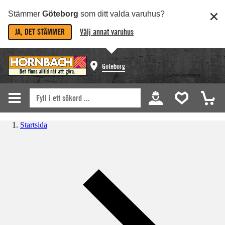
Stämmer
Göteborg
som ditt valda varuhus?
JA, DET STÄMMER
Välj annat varuhus
Göteborg
Startsida