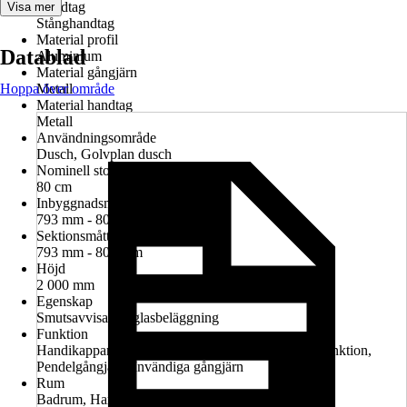
Handtag
Visa mer
Stånghandtag
Material profil
Datablad
Aluminium
Material gångjärn
Hoppa över område
Metall
Material handtag
Metall
Användningsområde
Dusch, Golvplan dusch
Nominell storlek i cm
80 cm
Inbyggnadsmått i nisch
793 mm - 807 mm
Sektionsmått
793 mm - 807 mm
Höjd
2 000 mm
Egenskap
Smutsavvisande glasbeläggning
Funktion
Handikappanpassad montering möjlig, Lyft-sänk-funktion,
Pendelgångjärn, Invändiga gångjärn
Rum
Badrum, Handikappanpassat badrum