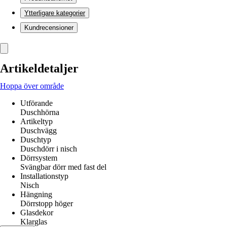
Ytterligare kategorier
Kundrecensioner
Artikeldetaljer
Hoppa över område
Utförande
Duschhörna
Artikeltyp
Duschvägg
Duschtyp
Duschdörr i nisch
Dörrsystem
Svängbar dörr med fast del
Installationstyp
Nisch
Hängning
Dörrstopp höger
Glasdekor
Klarglas