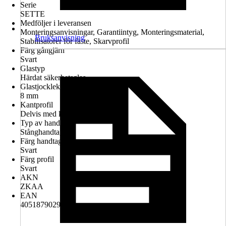
Serie
SETTE
Medföljer i leveransen
Monteringsanvisningar, Garantiintyg, Monteringsmaterial,
Bruksanvisning
Stabilisatorer för fäste, Skarvprofil
Färg gångjärn
Svart
Glastyp
Härdat säkerhetsglas
Glastjocklek
8 mm
Kantprofil
Delvis med kantprofil
Typ av handtag
Stånghandtag
Färg handtag
Svart
Färg profil
Svart
AKN
ZKAA
EAN
4051879029421