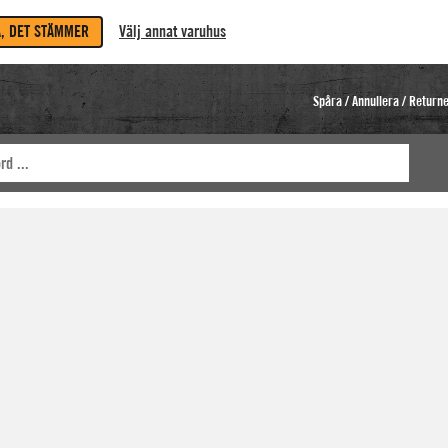
A, DET STÄMMER
Välj annat varuhus
Spåra / Annullera / Return