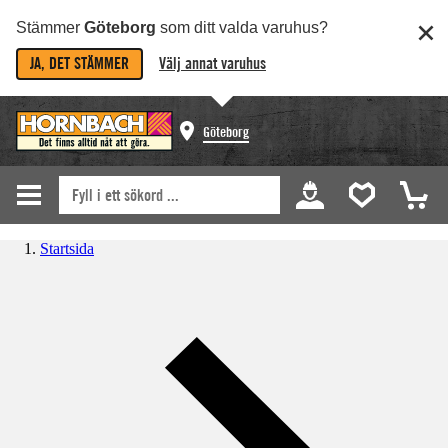
Stämmer
Göteborg
som ditt valda varuhus?
JA, DET STÄMMER
Välj annat varuhus
Göteborg
Startsida