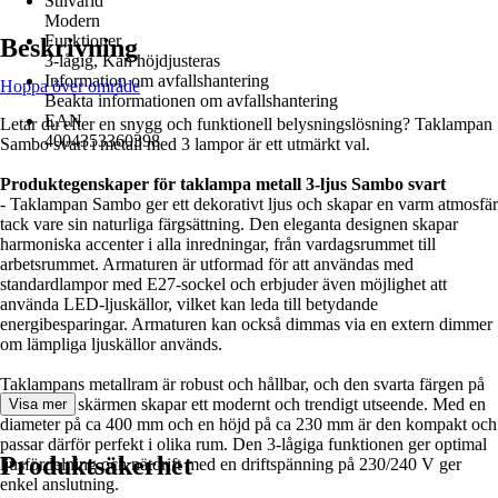
Stilvärld
Modern
Funktioner
Beskrivning
3-lågig, Kan höjdjusteras
Information om avfallshantering
Hoppa över område
Beakta informationen om avfallshantering
EAN
Letar du efter en snygg och funktionell belysningslösning? Taklampan
4004353360398
Sambo svart i metall med 3 lampor är ett utmärkt val.
Produktegenskaper för taklampa metall 3-ljus Sambo svart
- Taklampan Sambo ger ett dekorativt ljus och skapar en varm atmosfär
tack vare sin naturliga färgsättning. Den eleganta designen skapar
harmoniska accenter i alla inredningar, från vardagsrummet till
arbetsrummet. Armaturen är utformad för att användas med
standardlampor med E27-sockel och erbjuder även möjlighet att
använda LED-ljuskällor, vilket kan leda till betydande
energibesparingar. Armaturen kan också dimmas via en extern dimmer
om lämpliga ljuskällor används.
Taklampans metallram är robust och hållbar, och den svarta färgen på
ramen och skärmen skapar ett modernt och trendigt utseende. Med en
Visa mer
diameter på ca 400 mm och en höjd på ca 230 mm är den kompakt och
passar därför perfekt i olika rum. Den 3-lågiga funktionen ger optimal
Produktsäkerhet
ljusfördelning och nätdrift med en driftspänning på 230/240 V ger
enkel anslutning.