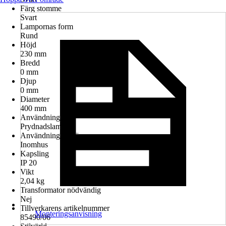
Färg stomme
Svart
Lampornas form
Rund
Höjd
230 mm
Bredd
0 mm
Djup
0 mm
Diameter
400 mm
Användning
Prydnadslampor
Användningsmiljö
Inomhus
Kapsling
IP 20
Vikt
2,04 kg
Transformator nödvändig
Nej
Tillverkarens artikelnummer
Monteringsanvisning
85490/06