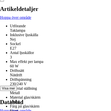
Artikeldetaljer
Hoppa över område
Utförande
Taklampa
Inklusive ljuskälla
Nej
Sockel
E27
Antal ljuskällor
3
Max effekt per lampa
60 W
Driftssätt
Nätdrift
Driftspänning
230/240 V
Material ställning
Visa mer
Metall
Material glas/skärm
Datablad
Metall
Färg på glas/skärm
Hoppa över område
Svart