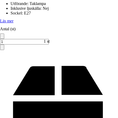
Utförande
:
Taklampa
Inklusive ljuskälla
:
Nej
Sockel
:
E27
Läs mer
Antal (st)
1 st